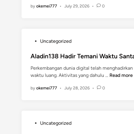
k
l
i
i
by
okemei777
•
July 29, 2026
•
0
e
a
n
l
p
s
E
l
B
l
a
a
e
y
r
g
P
Uncategorized
7
u
a
o
7
n
s
Aladin138 Hadir Temani Waktu Santa
7
S
t
B
Perkembangan dunia digital telah menghadirkan
e
e
i
A
waktu luang. Aktivitas yang dahulu …
Read more
t
d
k
l
i
i
i
by
okemei777
•
July 28, 2026
•
0
a
a
n
n
d
p
S
i
H
u
n
a
a
1
r
s
P
Uncategorized
3
i
a
o
8