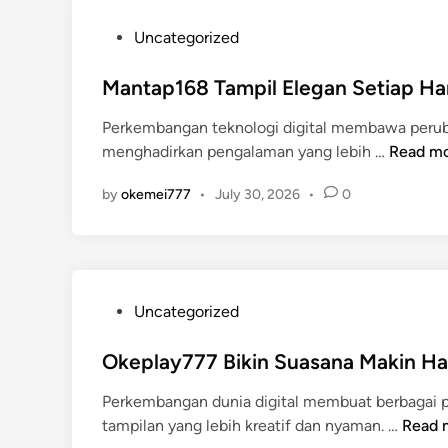
a
k
1
m
e
P
Uncategorized
3
a
p
o
8
n
l
s
Mantap168 Tampil Elegan Setiap Ha
B
a
t
a
Perkembangan teknologi digital membawa peruba
y
e
w
M
menghadirkan pengalaman yang lebih …
Read m
7
d
a
a
7
i
D
by
okemei777
•
July 30, 2026
•
0
n
7
n
e
t
M
s
a
o
a
p
d
i
1
e
n
P
Uncategorized
6
r
B
o
8
n
e
s
Okeplay777 Bikin Suasana Makin H
T
r
t
a
Perkembangan dunia digital membuat berbagai
k
e
m
O
tampilan yang lebih kreatif dan nyaman. …
Read 
e
d
p