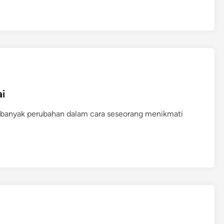
i
 banyak perubahan dalam cara seseorang menikmati