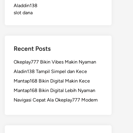
Aladdin138
slot dana
Recent Posts
Okeplay777 Bikin Vibes Makin Nyaman
Aladin138 Tampil Simpel dan Kece
Mantap168 Bikin Digital Makin Kece
Mantap168 Bikin Digital Lebih Nyaman
Navigasi Cepat Ala Okeplay777 Modern