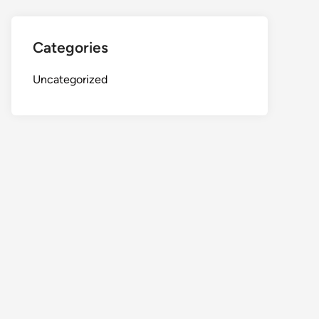
Categories
Uncategorized