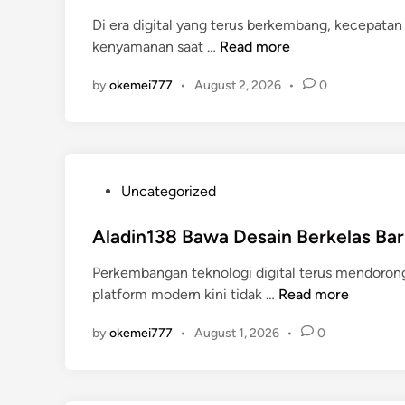
M
t
i
Di era digital yang terus berkembang, kecepata
a
e
k
N
kenyamanan saat …
Read more
k
d
i
a
i
i
n
by
okemei777
•
August 2, 2026
•
0
v
n
n
D
i
K
i
g
e
g
a
c
i
s
e
t
P
Uncategorized
i
a
o
C
l
s
Aladin138 Bawa Desain Berkelas Ba
e
L
t
p
Perkembangan teknologi digital terus mendorong
e
e
a
A
platform modern kini tidak …
Read more
b
d
t
l
i
i
A
by
okemei777
•
August 1, 2026
•
0
a
h
n
l
d
N
a
i
y
O
n