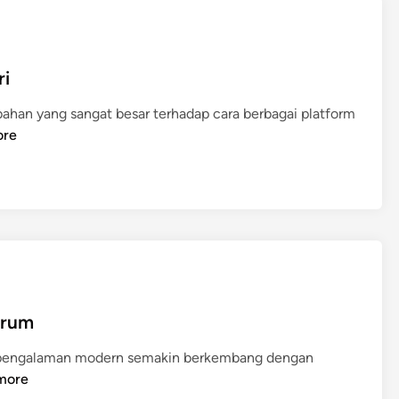
ri
han yang sangat besar terhadap cara berbagai platform
ore
arum
 pengalaman modern semakin berkembang dengan
more