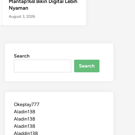
Mantap168 Bikin Digital Lebih
Nyaman
August 3, 2026
Search
Search
Okeplay777
Aladin138
Aladin138
Aladin138
Aladdin138