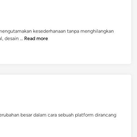
 mengutamakan kesederhanaan tanpa menghilangkan
A
l, desain …
Read more
l
a
d
i
n
1
3
8
T
a
erubahan besar dalam cara sebuah platform dirancang
m
p
i