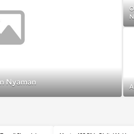
O
N
kin Nyaman
A