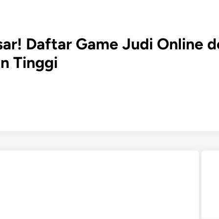
ar! Daftar Game Judi Online 
 Tinggi