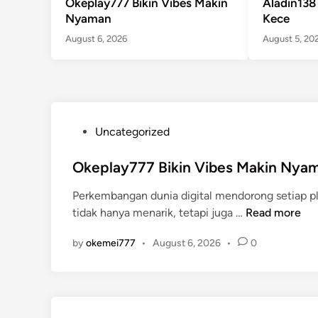
Okeplay777 Bikin Vibes Makin
Aladin138
Nyaman
Kece
August 6, 2026
August 5, 20
P
Uncategorized
o
s
Okeplay777 Bikin Vibes Makin Nya
t
Perkembangan dunia digital mendorong setiap p
e
O
tidak hanya menarik, tetapi juga …
Read more
d
k
i
by
okemei777
•
August 6, 2026
•
0
e
n
p
l
a
y