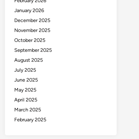
February 2026
January 2026
December 2025
November 2025
October 2025
September 2025
August 2025
July 2025
June 2025
May 2025
April 2025
March 2025
February 2025