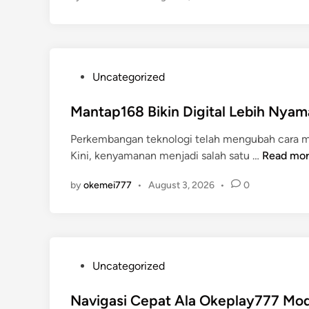
N
n
t
y
a
a
p
m
1
a
P
Uncategorized
6
n
o
8
s
Mantap168 Bikin Digital Lebih Nya
B
t
i
Perkembangan teknologi telah mengubah cara mas
e
k
M
Kini, kenyamanan menjadi salah satu …
Read mo
d
i
a
i
n
by
okemei777
•
August 3, 2026
•
0
n
n
D
t
i
a
g
p
i
1
t
P
Uncategorized
6
a
o
8
l
s
Navigasi Cepat Ala Okeplay777 Mo
B