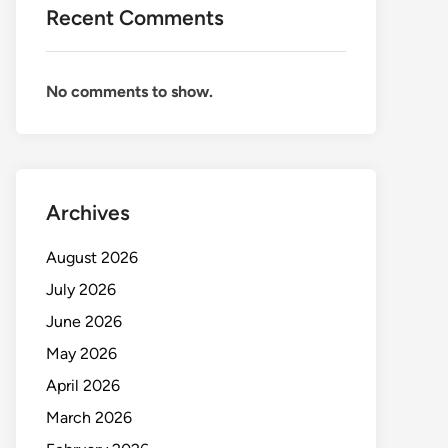
Recent Comments
No comments to show.
Archives
August 2026
July 2026
June 2026
May 2026
April 2026
March 2026