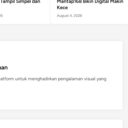
 Tampil Simpel dan
Mantap168 Bikin Digital Makin
Kece
26
August 4, 2026
man
latform untuk menghadirkan pengalaman visual yang