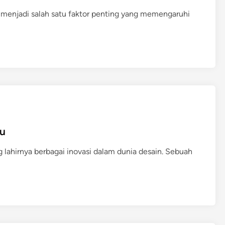
n menjadi salah satu faktor penting yang memengaruhi
ru
 lahirnya berbagai inovasi dalam dunia desain. Sebuah