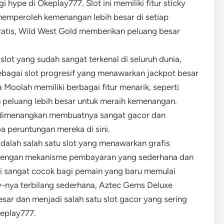
 hype di Okeplay777. Slot ini memiliki fitur sticky
emperoleh kemenangan lebih besar di setiap
ratis, Wild West Gold memberikan peluang besar
ot yang sudah sangat terkenal di seluruh dunia,
sebagai slot progresif yang menawarkan jackpot besar
Moolah memiliki berbagai fitur menarik, seperti
n peluang lebih besar untuk meraih kemenangan.
isa dimenangkan membuatnya sangat gacor dan
peruntungan mereka di sini.
alah salah satu slot yang menawarkan grafis
Dengan mekanisme pembayaran yang sederhana dan
ini sangat cocok bagi pemain yang baru memulai
y-nya terbilang sederhana, Aztec Gems Deluxe
r dan menjadi salah satu slot gacor yang sering
eplay777.