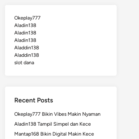
Okeplay777
Aladin138
Aladin138
Aladin138
Aladdin138
Aladdin138
slot dana
Recent Posts
Okeplay777 Bikin Vibes Makin Nyaman
Aladin138 Tampil Simpel dan Kece
Mantap168 Bikin Digital Makin Kece