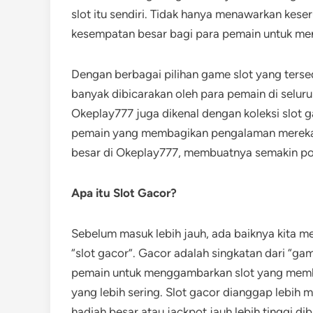
slot itu sendiri. Tidak hanya menawarkan kese
kesempatan besar bagi para pemain untuk me
Dengan berbagai pilihan game slot yang terse
banyak dibicarakan oleh para pemain di seluruh
Okeplay777 juga dikenal dengan koleksi slot 
pemain yang membagikan pengalaman mereka
besar di Okeplay777, membuatnya semakin po
Apa itu Slot Gacor?
Sebelum masuk lebih jauh, ada baiknya kita 
“slot gacor”. Gacor adalah singkatan dari “gamp
pemain untuk menggambarkan slot yang memb
yang lebih sering. Slot gacor dianggap lebih
hadiah besar atau jackpot jauh lebih tinggi di