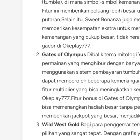
(tumble), di mana simbol-simbol kemenan
Fitur ini memberikan peluang lebih besar
putaran.Selain itu, Sweet Bonanza juga me
memberikan kesempatan ekstra untuk me
kemenangan yang cukup besar, tidak heran
gacor di Okeplay777.
Gates of Olympus
Dibalik tema mitologi
permainan yang menghibur dengan banyak 
menggunakan sistem pembayaran tumbuha
dapat memperoleh beberapa kemenangan 
fitur multiplier yang bisa meningkatkan ke
Okeplay777.Fitur bonus di Gates of Olymp
bisa memenangkan hadiah besar tanpa per
memberikan jackpot yang besar, menjadi
Wild West Gold
Bagi para penggemar tem
pilihan yang sangat tepat. Dengan grafis