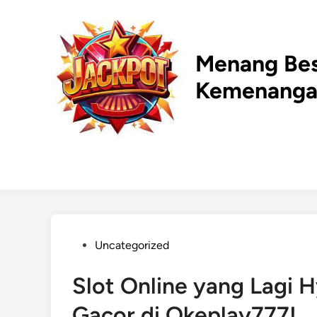
Skip
to
content
Menang Bes
Kemenangan
Posted
Uncategorized
in
Slot Online yang Lagi 
Gacor di Okeplay777!