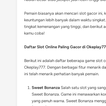
Pemain biasanya akan mencari slot gacor ini
keuntungan lebih banyak dalam waktu singkat
tingkat kemenangan yang tinggi, dan berikut a
kamu coba!
Daftar Slot Online Paling Gacor di Okeplay7
Berikut ini adalah daftar beberapa game slot 
Okeplay777. Dengan berbagai fitur menarik d
ini telah menarik perhatian banyak pemain.
Sweet Bonanza
Salah satu slot yang san
Sweet Bonanza. Game ini menawarkan ko
yang penuh warna. Sweet Bonanza meng