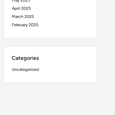
May 2025
April 2025
March 2025
February 2025
Categories
Uncategorized