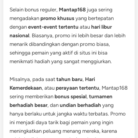
Selain bonus reguler,
Mantap168
juga sering
mengadakan
promo khusus
yang bertepatan
dengan
event-event tertentu
atau
hari libur
nasional
. Biasanya, promo ini lebih besar dan lebih
menarik dibandingkan dengan promo biasa,
sehingga pemain yang aktif di situs ini bisa
menikmati hadiah yang sangat menggiurkan.
Misalnya, pada saat
tahun baru
,
Hari
Kemerdekaan
, atau
perayaan tertentu
, Mantap168
sering memberikan
bonus spesial
,
turnamen
berhadiah besar
, dan
undian berhadiah
yang
hanya berlaku untuk jangka waktu terbatas. Promo
ini menjadi daya tarik bagi pemain yang ingin
meningkatkan peluang menang mereka, karena