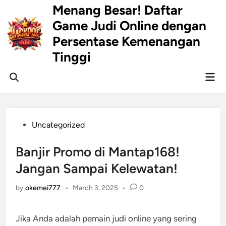
Skip
Menang Besar! Daftar
to
Game Judi Online dengan
content
Persentase Kemenangan
Tinggi
Mai
Open
Men
Search
Posted
Uncategorized
in
Banjir Promo di Mantap168!
Jangan Sampai Kelewatan!
by
okemei777
•
March 3, 2025
•
0
Jika Anda adalah pemain judi online yang sering