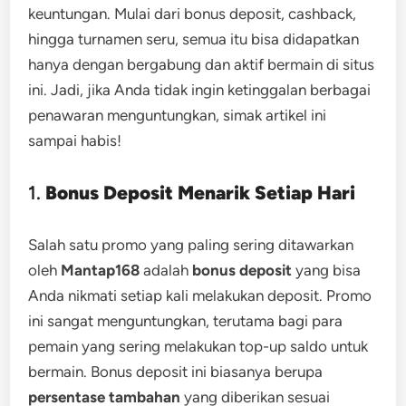
keuntungan. Mulai dari bonus deposit, cashback,
hingga turnamen seru, semua itu bisa didapatkan
hanya dengan bergabung dan aktif bermain di situs
ini. Jadi, jika Anda tidak ingin ketinggalan berbagai
penawaran menguntungkan, simak artikel ini
sampai habis!
1.
Bonus Deposit Menarik Setiap Hari
Salah satu promo yang paling sering ditawarkan
oleh
Mantap168
adalah
bonus deposit
yang bisa
Anda nikmati setiap kali melakukan deposit. Promo
ini sangat menguntungkan, terutama bagi para
pemain yang sering melakukan top-up saldo untuk
bermain. Bonus deposit ini biasanya berupa
persentase tambahan
yang diberikan sesuai