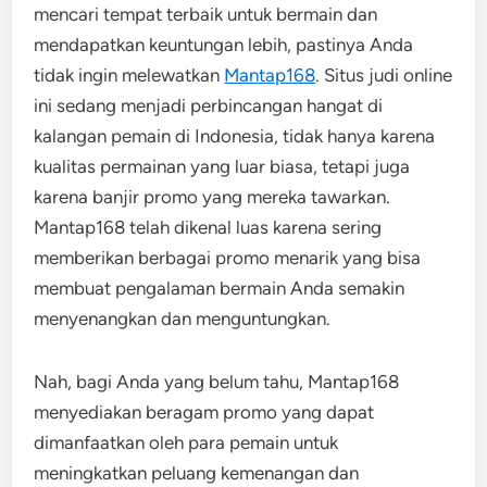
mencari tempat terbaik untuk bermain dan
mendapatkan keuntungan lebih, pastinya Anda
tidak ingin melewatkan
Mantap168
. Situs judi online
ini sedang menjadi perbincangan hangat di
kalangan pemain di Indonesia, tidak hanya karena
kualitas permainan yang luar biasa, tetapi juga
karena banjir promo yang mereka tawarkan.
Mantap168 telah dikenal luas karena sering
memberikan berbagai promo menarik yang bisa
membuat pengalaman bermain Anda semakin
menyenangkan dan menguntungkan.
Nah, bagi Anda yang belum tahu, Mantap168
menyediakan beragam promo yang dapat
dimanfaatkan oleh para pemain untuk
meningkatkan peluang kemenangan dan