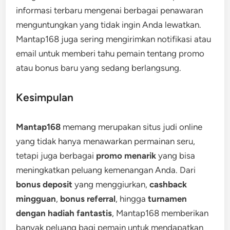
informasi terbaru mengenai berbagai penawaran
menguntungkan yang tidak ingin Anda lewatkan.
Mantap168 juga sering mengirimkan notifikasi atau
email untuk memberi tahu pemain tentang promo
atau bonus baru yang sedang berlangsung.
Kesimpulan
Mantap168
memang merupakan situs judi online
yang tidak hanya menawarkan permainan seru,
tetapi juga berbagai
promo menarik
yang bisa
meningkatkan peluang kemenangan Anda. Dari
bonus deposit
yang menggiurkan,
cashback
mingguan
,
bonus referral
, hingga
turnamen
dengan hadiah fantastis
, Mantap168 memberikan
banyak peluang bagi pemain untuk mendapatkan