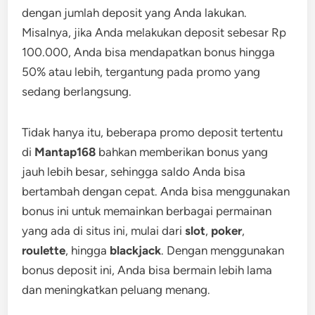
dengan jumlah deposit yang Anda lakukan.
Misalnya, jika Anda melakukan deposit sebesar Rp
100.000, Anda bisa mendapatkan bonus hingga
50% atau lebih, tergantung pada promo yang
sedang berlangsung.
Tidak hanya itu, beberapa promo deposit tertentu
di
Mantap168
bahkan memberikan bonus yang
jauh lebih besar, sehingga saldo Anda bisa
bertambah dengan cepat. Anda bisa menggunakan
bonus ini untuk memainkan berbagai permainan
yang ada di situs ini, mulai dari
slot
,
poker
,
roulette
, hingga
blackjack
. Dengan menggunakan
bonus deposit ini, Anda bisa bermain lebih lama
dan meningkatkan peluang menang.