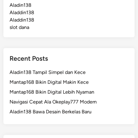
Aladin138
Aladdin138
Aladdin138
slot dana
Recent Posts
Aladin138 Tampil Simpel dan Kece
Mantap168 Bikin Digital Makin Kece
Mantap168 Bikin Digital Lebih Nyaman
Navigasi Cepat Ala Okeplay777 Modern
Aladin138 Bawa Desain Berkelas Baru