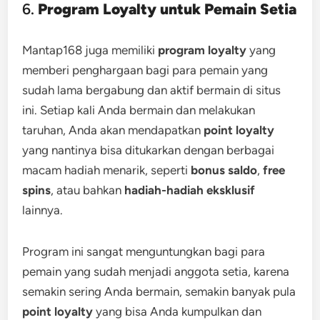
6.
Program Loyalty untuk Pemain Setia
Mantap168 juga memiliki
program loyalty
yang
memberi penghargaan bagi para pemain yang
sudah lama bergabung dan aktif bermain di situs
ini. Setiap kali Anda bermain dan melakukan
taruhan, Anda akan mendapatkan
point loyalty
yang nantinya bisa ditukarkan dengan berbagai
macam hadiah menarik, seperti
bonus saldo
,
free
spins
, atau bahkan
hadiah-hadiah eksklusif
lainnya.
Program ini sangat menguntungkan bagi para
pemain yang sudah menjadi anggota setia, karena
semakin sering Anda bermain, semakin banyak pula
point loyalty
yang bisa Anda kumpulkan dan