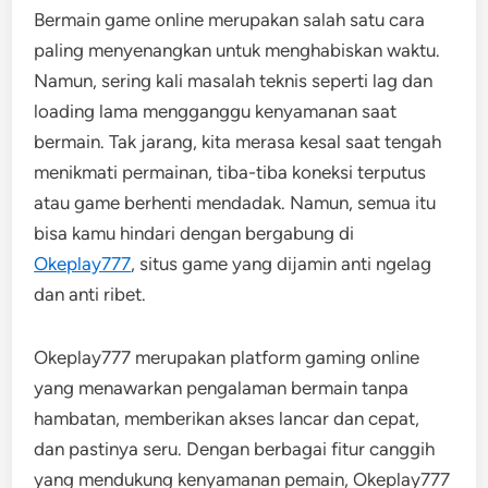
Bermain game online merupakan salah satu cara
paling menyenangkan untuk menghabiskan waktu.
Namun, sering kali masalah teknis seperti lag dan
loading lama mengganggu kenyamanan saat
bermain. Tak jarang, kita merasa kesal saat tengah
menikmati permainan, tiba-tiba koneksi terputus
atau game berhenti mendadak. Namun, semua itu
bisa kamu hindari dengan bergabung di
Okeplay777
, situs game yang dijamin anti ngelag
dan anti ribet.
Okeplay777 merupakan platform gaming online
yang menawarkan pengalaman bermain tanpa
hambatan, memberikan akses lancar dan cepat,
dan pastinya seru. Dengan berbagai fitur canggih
yang mendukung kenyamanan pemain, Okeplay777