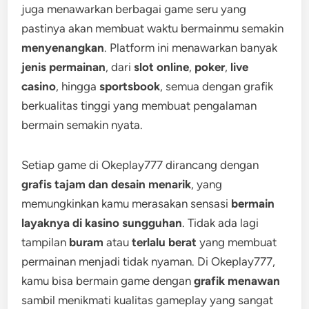
juga menawarkan berbagai game seru yang
pastinya akan membuat waktu bermainmu semakin
menyenangkan
. Platform ini menawarkan banyak
jenis permainan
, dari
slot online
,
poker
,
live
casino
, hingga
sportsbook
, semua dengan grafik
berkualitas tinggi yang membuat pengalaman
bermain semakin nyata.
Setiap game di Okeplay777 dirancang dengan
grafis tajam dan desain menarik
, yang
memungkinkan kamu merasakan sensasi
bermain
layaknya di kasino sungguhan
. Tidak ada lagi
tampilan
buram
atau
terlalu berat
yang membuat
permainan menjadi tidak nyaman. Di Okeplay777,
kamu bisa bermain game dengan
grafik menawan
sambil menikmati kualitas gameplay yang sangat