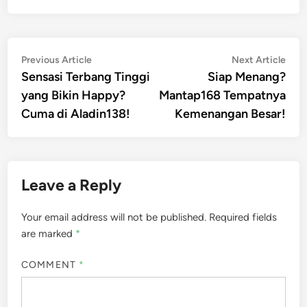
Post
Previous
Nex
Previous Article
Next Article
article:
artic
Sensasi Terbang Tinggi
Siap Menang?
navigation
yang Bikin Happy?
Mantap168 Tempatnya
Cuma di Aladin138!
Kemenangan Besar!
Leave a Reply
Your email address will not be published.
Required fields
are marked
*
COMMENT
*