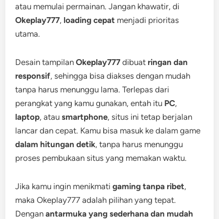
atau memulai permainan. Jangan khawatir, di
Okeplay777
,
loading cepat
menjadi prioritas
utama.
Desain tampilan
Okeplay777
dibuat
ringan dan
responsif
, sehingga bisa diakses dengan mudah
tanpa harus menunggu lama. Terlepas dari
perangkat yang kamu gunakan, entah itu
PC
,
laptop
, atau
smartphone
, situs ini tetap berjalan
lancar dan cepat. Kamu bisa masuk ke dalam game
dalam hitungan detik
, tanpa harus menunggu
proses pembukaan situs yang memakan waktu.
Jika kamu ingin menikmati
gaming tanpa ribet
,
maka Okeplay777 adalah pilihan yang tepat.
Dengan
antarmuka yang sederhana dan mudah