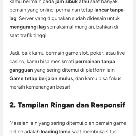
kamu bermain pada
jam sibuk
atau saat banyak
pemain yang online, permainan tetap
lancar tanpa
lag
. Server yang digunakan sudah didesain untuk
mengurangi lag
semaksimal mungkin, bahkan di
saat trafik tinggi.
Jadi, baik kamu bermain game slot, poker, atau live
casino, kamu bisa menikmati
permainan tanpa
gangguan
yang sering ditemui di platform lain.
Game tetap berjalan mulus
, dan kamu bisa fokus
meraih kemenangan besar!
2. Tampilan Ringan dan Responsif
Masalah lain yang sering ditemui oleh pemain game
online adalah
loading lama
saat membuka situs