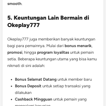
smooth
.
5. Keuntungan Lain Bermain di
Okeplay777
Okeplay777 juga memberikan banyak keuntungan
bagi para pemainnya. Mulai dari
bonus menarik
,
promosi
, hingga
program loyalitas
untuk pemain
setia. Beberapa keuntungan utama yang bisa kamu
nikmati di sini adalah:
Bonus Selamat Datang
untuk member baru
Bonus Deposit
untuk setiap transaksi yang
dilakukan
Cashback Mingguan
untuk pemain yang
mengalami kerugian