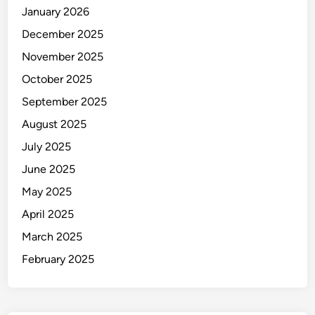
January 2026
December 2025
November 2025
October 2025
September 2025
August 2025
July 2025
June 2025
May 2025
April 2025
March 2025
February 2025