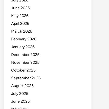
July 2026
June 2026
May 2026
April 2026
March 2026
February 2026
January 2026
December 2025
November 2025
October 2025
September 2025
August 2025
July 2025
June 2025