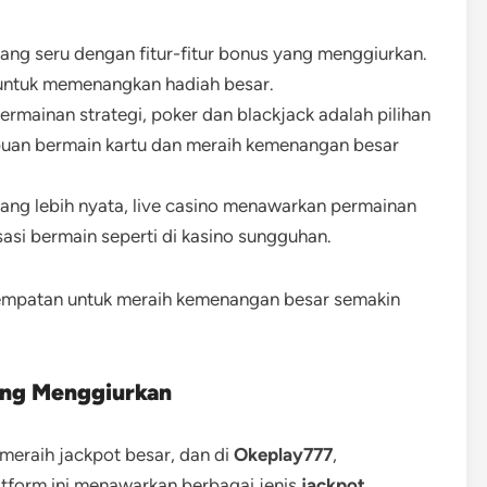
ng seru dengan fitur-fitur bonus yang menggiurkan.
 untuk memenangkan hadiah besar.
ermainan strategi, poker dan blackjack adalah pilihan
uan bermain kartu dan meraih kemenangan besar
ang lebih nyata, live casino menawarkan permainan
si bermain seperti di kasino sungguhan.
empatan untuk meraih kemenangan besar semakin
ang Menggiurkan
meraih jackpot besar, dan di
Okeplay777
,
atform ini menawarkan berbagai jenis
jackpot