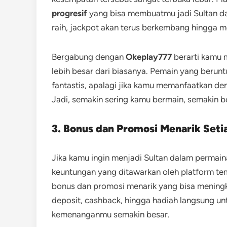
progresif
yang bisa membuatmu jadi Sultan d
raih, jackpot akan terus berkembang hingga 
Bergabung dengan
Okeplay777
berarti kamu 
lebih besar dari biasanya. Pemain yang beru
fantastis, apalagi jika kamu memanfaatkan den
Jadi, semakin sering kamu bermain, semakin b
3. Bonus dan Promosi Menarik Seti
Jika kamu ingin menjadi Sultan dalam permai
keuntungan yang ditawarkan oleh platform t
bonus dan promosi menarik yang bisa mening
deposit, cashback, hingga hadiah langsung un
kemenanganmu semakin besar.