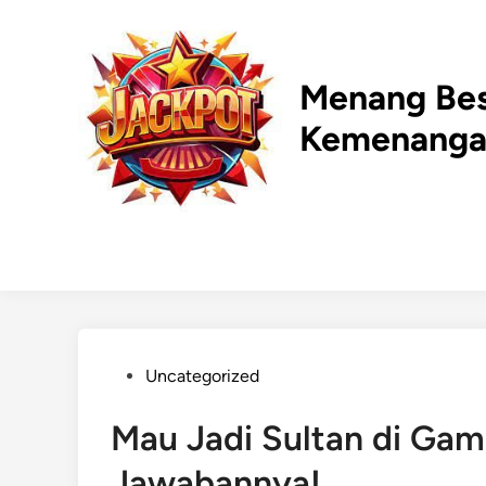
Skip
to
content
Menang Bes
Kemenangan
Posted
Uncategorized
in
Mau Jadi Sultan di Ga
Jawabannya!