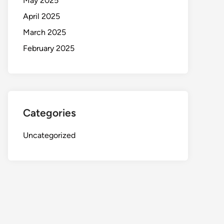
May 2025
April 2025
March 2025
February 2025
Categories
Uncategorized