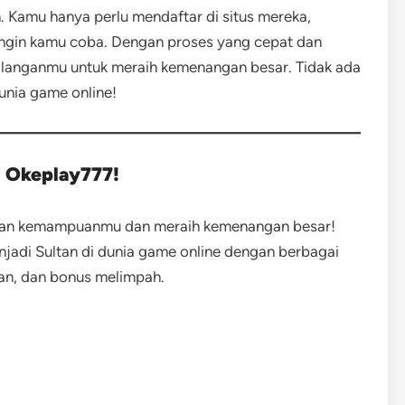
 Kamu hanya perlu mendaftar di situs mereka,
 ingin kamu coba. Dengan proses yang cepat dan
alanganmu untuk meraih kemenangan besar. Tidak ada
unia game online!
i Okeplay777!
ikan kemampuanmu dan meraih kemenangan besar!
adi Sultan di dunia game online dengan berbagai
kan, dan bonus melimpah.