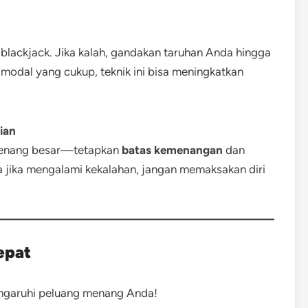
n blackjack. Jika kalah, gandakan taruhan Anda hingga
 modal yang cukup, teknik ini bisa meningkatkan
ian
menang besar—tetapkan
batas kemenangan
dan
a jika mengalami kekalahan, jangan memaksakan diri
epat
engaruhi peluang menang Anda!