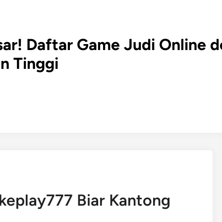
ar! Daftar Game Judi Online 
 Tinggi
keplay777 Biar Kantong