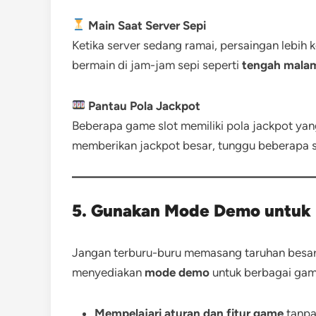
Main Saat Server Sepi
Ketika server sedang ramai, persaingan lebih
bermain di jam-jam sepi seperti
tengah malam
Pantau Pola Jackpot
Beberapa game slot memiliki pola jackpot yang
memberikan jackpot besar, tunggu beberapa 
5. Gunakan Mode Demo untuk 
Jangan terburu-buru memasang taruhan besa
menyediakan
mode demo
untuk berbagai gam
Mempelajari aturan dan fitur game
tanpa 