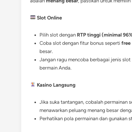
adalah
menang besar
, pastikan untuk memilih
Slot Online
Pilih slot dengan
RTP tinggi (minimal 96
Coba slot dengan fitur bonus seperti
free
besar.
Jangan ragu mencoba berbagai jenis slo
bermain Anda.
Kasino Langsung
Jika suka tantangan, cobalah permainan s
menawarkan peluang menang besar dengan
Perhatikan pola permainan dan gunakan st