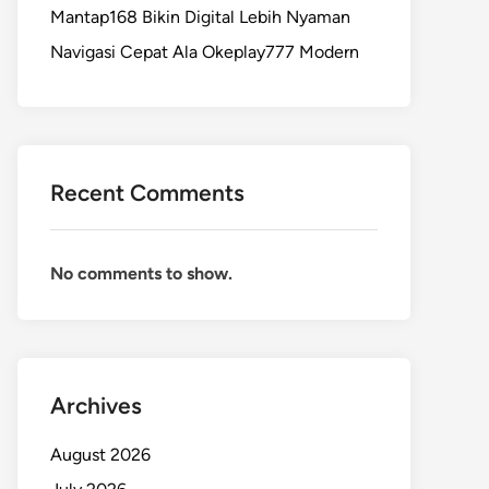
Mantap168 Bikin Digital Lebih Nyaman
Navigasi Cepat Ala Okeplay777 Modern
Recent Comments
No comments to show.
Archives
August 2026