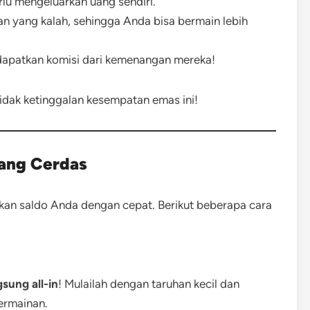
erlu mengeluarkan uang sendiri.
an yang kalah, sehingga Anda bisa bermain lebih
dapatkan komisi dari kemenangan mereka!
tidak ketinggalan kesempatan emas ini!
yang Cerdas
kan saldo Anda dengan cepat. Berikut beberapa cara
sung all-in
! Mulailah dengan taruhan kecil dan
ermainan.