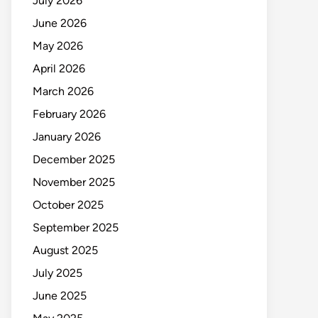
July 2026
June 2026
May 2026
April 2026
March 2026
February 2026
January 2026
December 2025
November 2025
October 2025
September 2025
August 2025
July 2025
June 2025