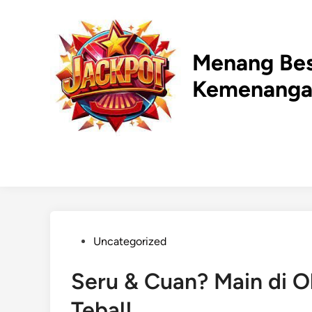
Skip
to
content
Menang Bes
Kemenangan
Posted
Uncategorized
in
Seru & Cuan? Main di O
Tebal!