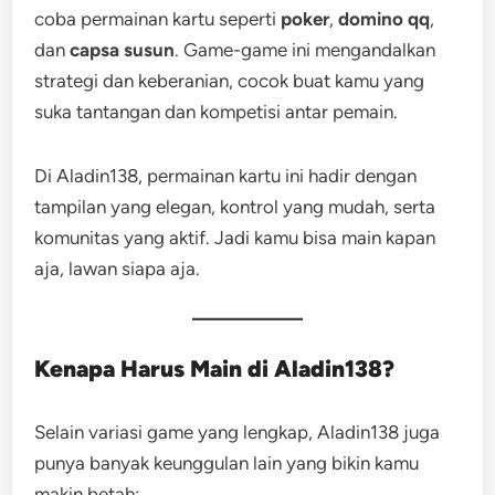
coba permainan kartu seperti
poker
,
domino qq
,
dan
capsa susun
. Game-game ini mengandalkan
strategi dan keberanian, cocok buat kamu yang
suka tantangan dan kompetisi antar pemain.
Di Aladin138, permainan kartu ini hadir dengan
tampilan yang elegan, kontrol yang mudah, serta
komunitas yang aktif. Jadi kamu bisa main kapan
aja, lawan siapa aja.
Kenapa Harus Main di Aladin138?
Selain variasi game yang lengkap, Aladin138 juga
punya banyak keunggulan lain yang bikin kamu
makin betah: