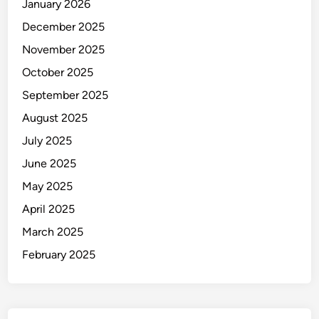
January 2026
December 2025
November 2025
October 2025
September 2025
August 2025
July 2025
June 2025
May 2025
April 2025
March 2025
February 2025