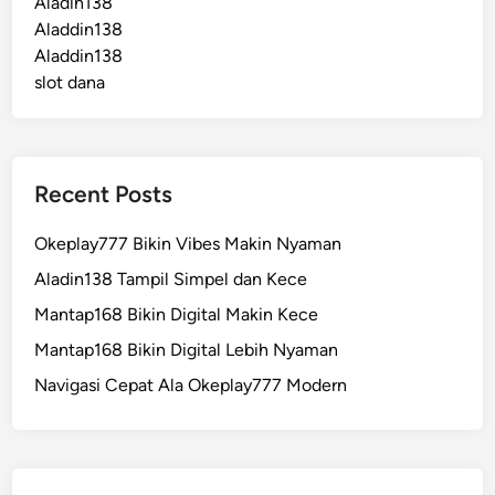
Aladin138
Aladdin138
Aladdin138
slot dana
Recent Posts
Okeplay777 Bikin Vibes Makin Nyaman
Aladin138 Tampil Simpel dan Kece
Mantap168 Bikin Digital Makin Kece
Mantap168 Bikin Digital Lebih Nyaman
Navigasi Cepat Ala Okeplay777 Modern