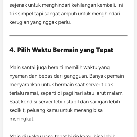
sejenak untuk menghindari kehilangan kembali. Ini
trik simpel tapi sangat ampuh untuk menghindari
kerugian yang nggak perlu.
4. Pilih Waktu Bermain yang Tepat
Main santai juga berarti memilih waktu yang
nyaman dan bebas dari gangguan. Banyak pemain
menyarankan untuk bermain saat server tidak
terlalu ramai, seperti di pagi hari atau larut malam.
Saat kondisi server lebih stabil dan saingan lebih
sedikit, peluang kamu untuk menang bisa
meningkat.
Main di waktu yang tepat bikin kamu bisa lebih