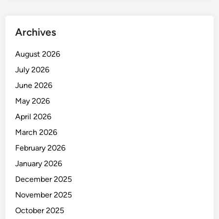
Archives
August 2026
July 2026
June 2026
May 2026
April 2026
March 2026
February 2026
January 2026
December 2025
November 2025
October 2025