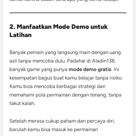
2. Manfaatkan Mode Demo untuk
Latihan
Banyak pemain yang langsung main dengan uang
asli tanpa mencoba dulu. Padahal di Aladin138,
banyak game yang punya
mode demo gratis
. Ini
kesempatan bagus buat kamu belajar tanpa risiko.
Kamu bisa mencoba berbagai strategi dan
memahami pola permainan dengan tenang, tanpa
takut kalah.
Setelah merasa cukup paham dan percaya diri,
barulah kamu bisa masuk ke permainan