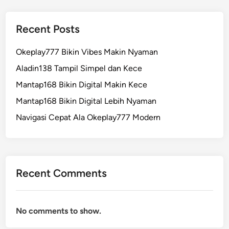
Recent Posts
Okeplay777 Bikin Vibes Makin Nyaman
Aladin138 Tampil Simpel dan Kece
Mantap168 Bikin Digital Makin Kece
Mantap168 Bikin Digital Lebih Nyaman
Navigasi Cepat Ala Okeplay777 Modern
Recent Comments
No comments to show.