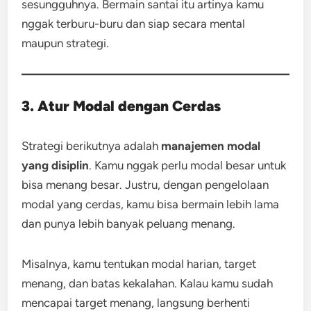
sesungguhnya. Bermain santai itu artinya kamu
nggak terburu-buru dan siap secara mental
maupun strategi.
3. Atur Modal dengan Cerdas
Strategi berikutnya adalah
manajemen modal
yang disiplin
. Kamu nggak perlu modal besar untuk
bisa menang besar. Justru, dengan pengelolaan
modal yang cerdas, kamu bisa bermain lebih lama
dan punya lebih banyak peluang menang.
Misalnya, kamu tentukan modal harian, target
menang, dan batas kekalahan. Kalau kamu sudah
mencapai target menang, langsung berhenti