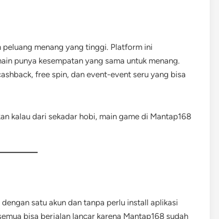
 peluang menang yang tinggi. Platform ini
emain punya kesempatan yang sama untuk menang.
cashback, free spin, dan event-event seru yang bisa
n kalau dari sekadar hobi, main game di Mantap168
dengan satu akun dan tanpa perlu install aplikasi
 semua bisa berjalan lancar karena Mantap168 sudah