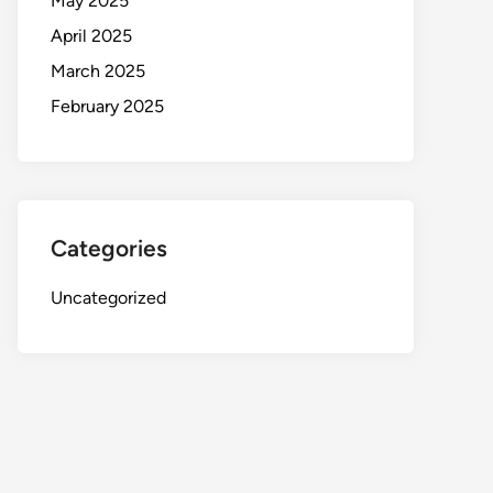
May 2025
April 2025
March 2025
February 2025
Categories
Uncategorized