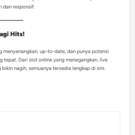
 dan responsif.
gi Hits!
ng menyenangkan, up-to-date, dan punya potensi
 tepat. Dari slot online yang menegangkan, live
 bikin nagih, semuanya tersedia lengkap di sini.