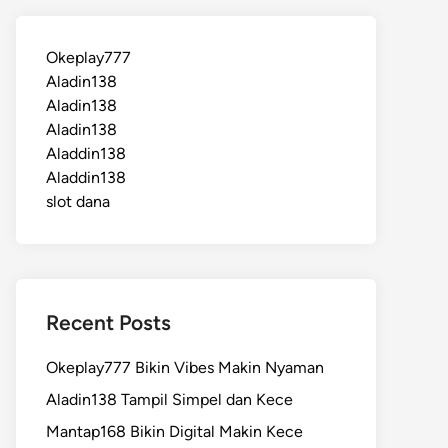
Okeplay777
Aladin138
Aladin138
Aladin138
Aladdin138
Aladdin138
slot dana
Recent Posts
Okeplay777 Bikin Vibes Makin Nyaman
Aladin138 Tampil Simpel dan Kece
Mantap168 Bikin Digital Makin Kece