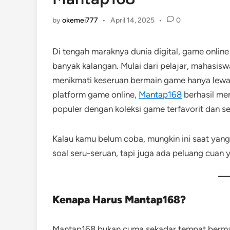
by
okemei777
•
April 14, 2025
•
0
Di tengah maraknya dunia digital, game online
banyak kalangan. Mulai dari pelajar, mahasiswa
menikmati keseruan bermain game hanya lewat
platform game online,
Mantap168
berhasil men
populer dengan koleksi game terfavorit dan sed
Kalau kamu belum coba, mungkin ini saat yang 
soal seru-seruan, tapi juga ada peluang cuan 
Kenapa Harus Mantap168?
Mantap168 bukan cuma sekadar tempat bermai