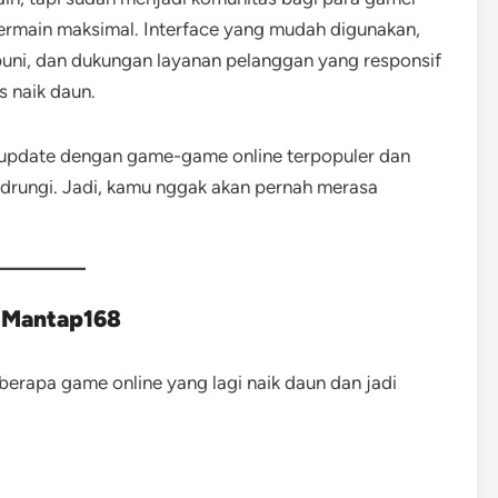
rmain maksimal. Interface yang mudah digunakan,
uni, dan dukungan layanan pelanggan yang responsif
s naik daun.
 update dengan game-game online terpopuler dan
drungi. Jadi, kamu nggak akan pernah merasa
i Mantap168
berapa game online yang lagi naik daun dan jadi