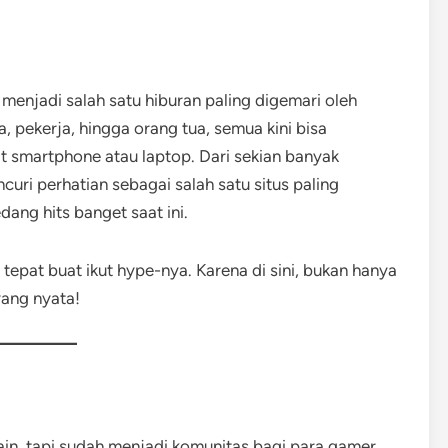
 menjadi salah satu hiburan paling digemari oleh
, pekerja, hingga orang tua, semua kini bisa
 smartphone atau laptop. Dari sekian banyak
curi perhatian sebagai salah satu situs paling
ang hits banget saat ini.
tepat buat ikut hype-nya. Karena di sini, bukan hanya
yang nyata!
n, tapi sudah menjadi komunitas bagi para gamer