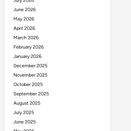
July 2026
June 2026
May 2026
April 2026
March 2026
February 2026
January 2026
December 2025
November 2025
October 2025
September 2025
August 2025
July 2025
June 2025