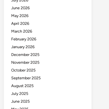
July 2026
June 2026
May 2026
April 2026
March 2026
February 2026
January 2026
December 2025
November 2025
October 2025
September 2025
August 2025
July 2025
June 2025