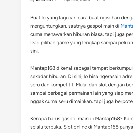
Buat lo yang lagi cari cara buat ngisi hari de
menguntungkan, saatnya gaspol main di
Mant
cuma menawarkan hiburan biasa, tapi juga pe
Dari pilihan game yang lengkap sampai peluang
sini.
Mantap168 dikenal sebagai tempat berkumpuln
sekadar hiburan. Di sini, lo bisa ngerasain a
seru dan kompetitif. Mulai dari slot dengan be
sampai berbagai permainan lain yang siap me
nggak cuma seru dimainkan, tapi juga berpoten
Kenapa harus gaspol main di Mantap168? Karen
selalu terbuka. Slot online di Mantap168 punya