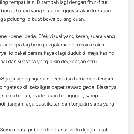
ng tempat lain. Ditambah lagi dengan fitur-fitur
an bonus harian yang siap mengguyur akun lo kapan
juga peluang lo buat bawa pulang cuan.
ner-bener beda. Efek visual yang keren, suara yang
ar tanpa lag bikin pengalaman bermain makin
-nya, lo bakal berasa kayak lagi duduk di meja kasino
nal dan suasana yang bikin deg-degan seru.
68 juga sering ngadain event dan turnamen dengan
 ngetes skill sekaligus dapet reward gede. Biasanya
ari misi harian, leaderboard mingguan, sampai
di, jangan ragu buat ikutan dan tunjukin siapa yang
mua data pribadi dan transaksi lo dijaga ketat