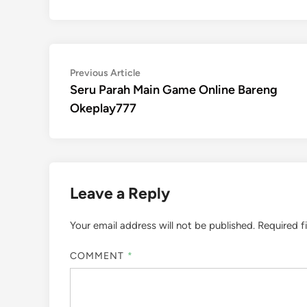
Post
Previous
Previous Article
article:
Seru Parah Main Game Online Bareng
navigation
Okeplay777
Leave a Reply
Your email address will not be published.
Required f
COMMENT
*