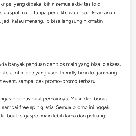
ipsi yang dipakai bikin semua aktivitas lo di
us gaspol main, tanpa perlu khawatir soal keamanan
 jadi kalau menang, lo bisa langsung nikmatin
da banyak panduan dan tips main yang bisa lo akses,
aktek. Interface yang user-friendly bikin lo gampang
ikut event, sampai cek promo-promo terbaru.
 ngasih bonus buat pemainnya. Mulai dari bonus
 sampai free spin gratis. Semua promo ini nggak
l buat lo gaspol main lebih lama dan peluang