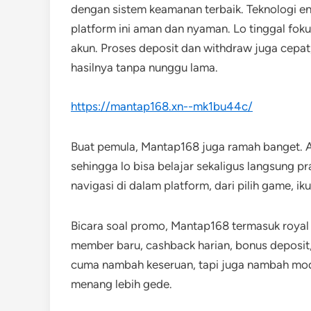
dengan sistem keamanan terbaik. Teknologi enkr
platform ini aman dan nyaman. Lo tinggal fok
akun. Proses deposit dan withdraw juga cepat,
hasilnya tanpa nunggu lama.
https://mantap168.xn--mk1bu44c/
Buat pemula, Mantap168 juga ramah banget. A
sehingga lo bisa belajar sekaligus langsung pr
navigasi di dalam platform, dari pilih game, 
Bicara soal promo, Mantap168 termasuk royal
member baru, cashback harian, bonus deposit,
cuma nambah keseruan, tapi juga nambah moda
menang lebih gede.