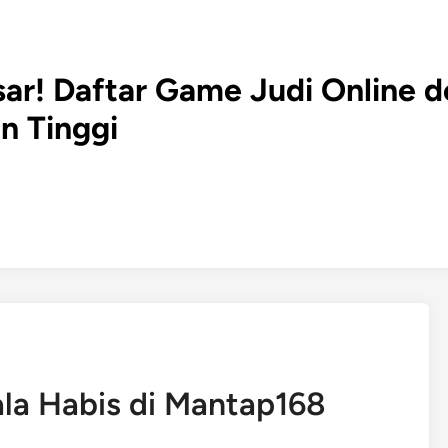
ar! Daftar Game Judi Online 
 Tinggi
la Habis di Mantap168