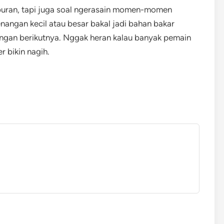
buran, tapi juga soal ngerasain momen-momen
nangan kecil atau besar bakal jadi bahan bakar
ngan berikutnya. Nggak heran kalau banyak pemain
r bikin nagih.