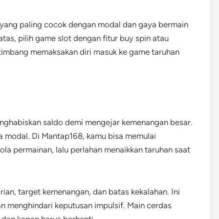
yang paling cocok dengan modal dan gaya bermain
as, pilih game slot dengan fitur buy spin atau
 ketimbang memaksakan diri masuk ke game taruhan
menghabiskan saldo demi mengejar kemenangan besar.
a modal. Di Mantap168, kamu bisa memulai
la permainan, lalu perlahan menaikkan taruhan saat
ian, target kemenangan, dan batas kekalahan. Ini
n menghindari keputusan impulsif. Main cerdas
u dan kapan harus berhenti.