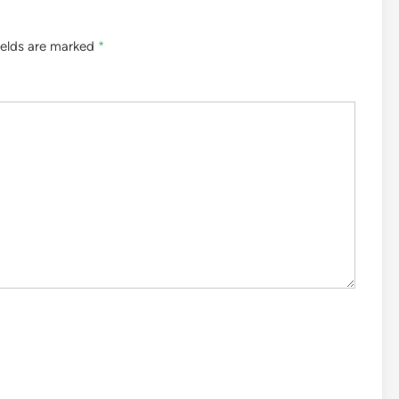
ields are marked
*