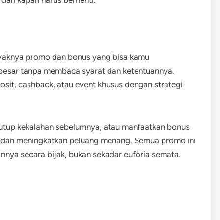
yaknya promo dan bonus yang bisa kamu
a besar tanpa membaca syarat dan ketentuannya.
it, cashback, atau event khusus dengan strategi
utup kekalahan sebelumnya, atau manfaatkan bonus
 dan meningkatkan peluang menang. Semua promo ini
nnya secara bijak, bukan sekadar euforia semata.