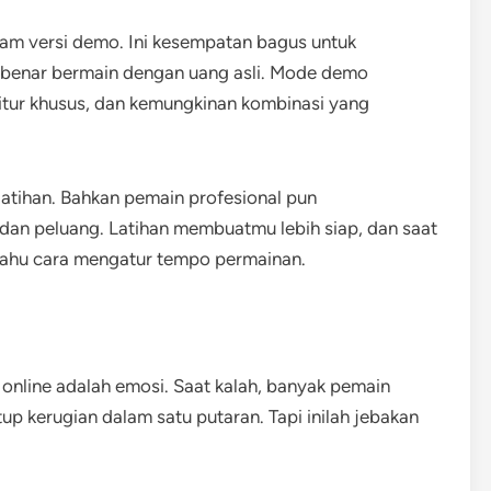
am versi demo. Ini kesempatan bagus untuk
-benar bermain dengan uang asli. Mode demo
tur khusus, dan kemungkinan kombinasi yang
atihan. Bahkan pemain profesional pun
an peluang. Latihan membuatmu lebih siap, dan saat
ahu cara mengatur tempo permainan.
online adalah emosi. Saat kalah, banyak pemain
up kerugian dalam satu putaran. Tapi inilah jebakan