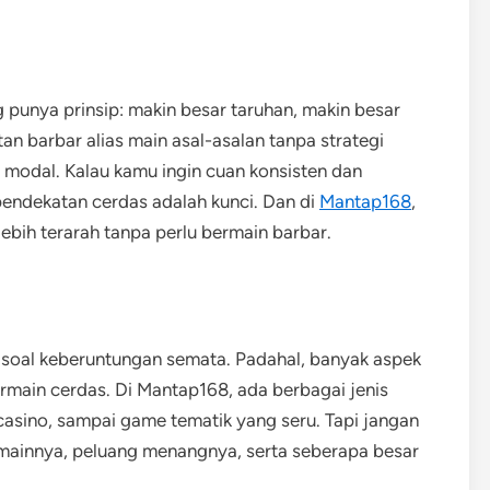
punya prinsip: makin besar taruhan, makin besar
n barbar alias main asal-asalan tanpa strategi
an modal. Kalau kamu ingin cuan konsisten dan
endekatan cerdas adalah kunci. Dan di
Mantap168
,
ebih terarah tanpa perlu bermain barbar.
 soal keberuntungan semata. Padahal, banyak aspek
ermain cerdas. Di Mantap168, ada berbagai jenis
e casino, sampai game tematik yang seru. Tapi jangan
ra mainnya, peluang menangnya, serta seberapa besar