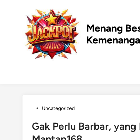
Skip
to
content
Menang Bes
Kemenangan
Posted
Uncategorized
in
Gak Perlu Barbar, yang
Mantap168