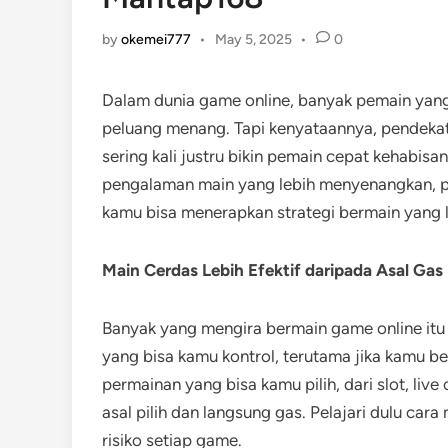
by
okemei777
•
May 5, 2025
•
0
Dalam dunia game online, banyak pemain yang 
peluang menang. Tapi kenyataannya, pendekata
sering kali justru bikin pemain cepat kehabis
pengalaman main yang lebih menyenangkan, p
kamu bisa menerapkan strategi bermain yang l
Main Cerdas Lebih Efektif daripada Asal Gas
Banyak yang mengira bermain game online itu
yang bisa kamu kontrol, terutama jika kamu b
permainan yang bisa kamu pilih, dari slot, liv
asal pilih dan langsung gas. Pelajari dulu ca
risiko setiap game.