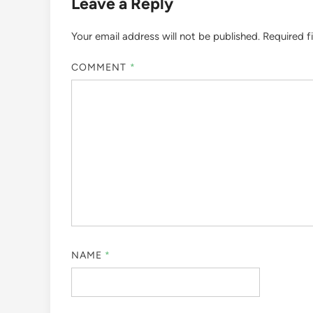
Leave a Reply
Your email address will not be published.
Required f
COMMENT
*
NAME
*