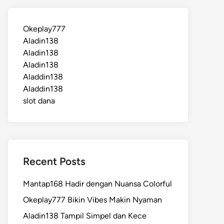
Okeplay777
Aladin138
Aladin138
Aladin138
Aladdin138
Aladdin138
slot dana
Recent Posts
Mantap168 Hadir dengan Nuansa Colorful
Okeplay777 Bikin Vibes Makin Nyaman
Aladin138 Tampil Simpel dan Kece