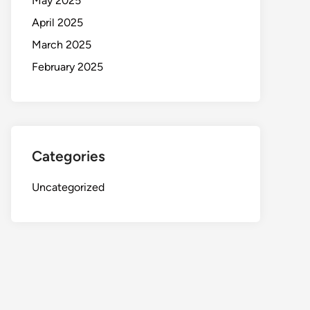
May 2025
April 2025
March 2025
February 2025
Categories
Uncategorized