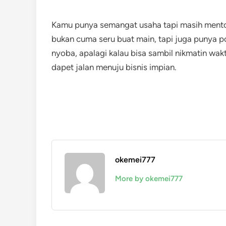
Kamu punya semangat usaha tapi masih mentok
bukan cuma seru buat main, tapi juga punya p
nyoba, apalagi kalau bisa sambil nikmatin wak
dapet jalan menuju bisnis impian.
okemei777
More by okemei777