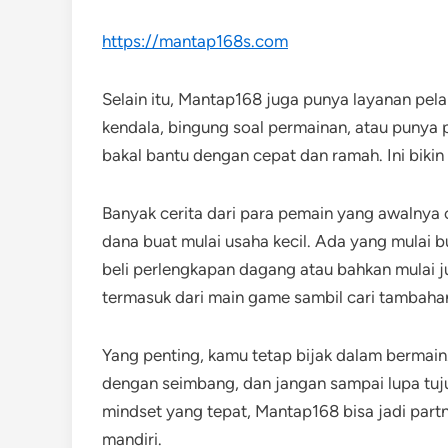
https://mantap168s.com
Selain itu, Mantap168 juga punya layanan pel
kendala, bingung soal permainan, atau punya 
bakal bantu dengan cepat dan ramah. Ini biki
Banyak cerita dari para pemain yang awalnya
dana buat mulai usaha kecil. Ada yang mulai 
beli perlengkapan dagang atau bahkan mulai ju
termasuk dari main game sambil cari tambaha
Yang penting, kamu tetap bijak dalam bermain.
dengan seimbang, dan jangan sampai lupa tu
mindset yang tepat, Mantap168 bisa jadi part
mandiri.