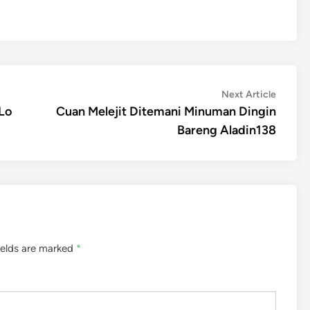
Next
Next Article
article:
Lo
Cuan Melejit Ditemani Minuman Dingin
Bareng Aladin138
ields are marked
*