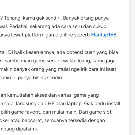
l? Tenang, kamu gak sendiri. Banyak orang punya
wal. Padahal, sekarang ada cara seru dan cukup
unya lewat platform game online seperti
Mantap168
.
l. Di balik keseruannya, ada potensi cuan yang bisa
n, sambil main game seru di waktu luang, kamu juga
akin banyak orang yang mulai ngelirik cara ini buat
 mimpi punya bisnis sendiri.
alah kemudahan akses dan variasi game yang
 saja, langsung dari HP atau laptop. Gak perlu install
pilih game favorit, dan mulai main. Dari game slot,
poker atau baccarat, semuanya tersedia dengan
ampang dipahami.