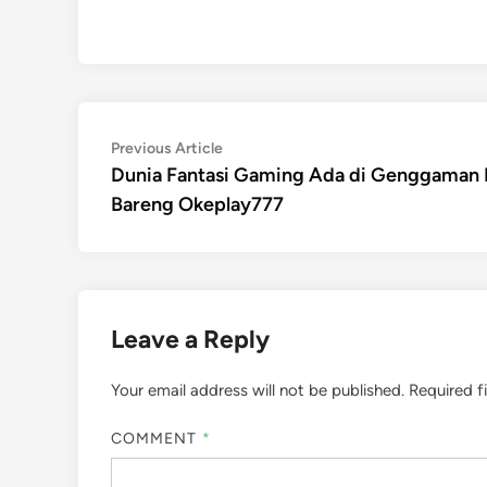
Post
Previous
Previous Article
article:
Dunia Fantasi Gaming Ada di Genggaman 
navigation
Bareng Okeplay777
Leave a Reply
Your email address will not be published.
Required f
COMMENT
*