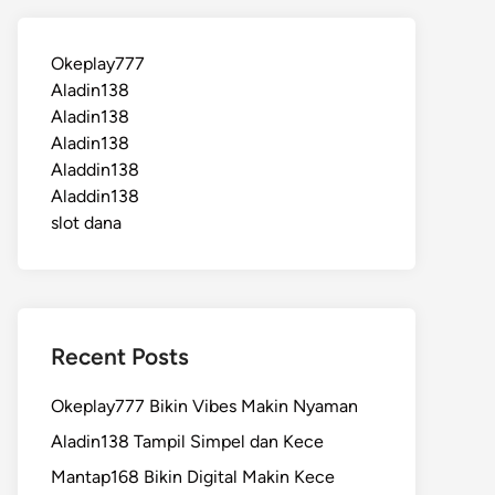
Okeplay777
Aladin138
Aladin138
Aladin138
Aladdin138
Aladdin138
slot dana
Recent Posts
Okeplay777 Bikin Vibes Makin Nyaman
Aladin138 Tampil Simpel dan Kece
Mantap168 Bikin Digital Makin Kece