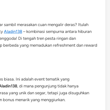
 sambil merasakan cuan mengalir deras? Itulah
rty
Aladin138
– kombinasi sempurna antara hiburan
nggoda! Di tengah tren pesta ringan dan
ep berbeda yang memadukan refreshment dan reward
s biasa. Ini adalah event tematik yang
Aladin138
, di mana pengunjung tidak hanya
rasa yang unik dan segar, tetapi juga disuguhkan
n bonus menarik yang menggiurkan.