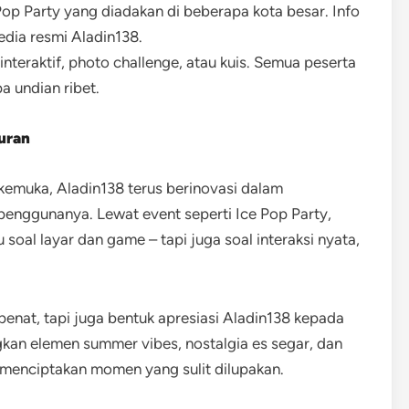
e Pop Party yang diadakan di beberapa kota besar. Info
media resmi Aladin138.
interaktif, photo challenge, atau kuis. Semua peserta
 undian ribet.
buran
rkemuka, Aladin138 terus berinovasi dalam
enggunanya. Lewat event seperti Ice Pop Party,
oal layar dan game – tapi juga soal interaksi nyata,
penat, tapi juga bentuk apresiasi Aladin138 kepada
an elemen summer vibes, nostalgia es segar, dan
 menciptakan momen yang sulit dilupakan.