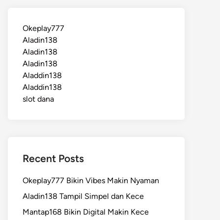
Okeplay777
Aladin138
Aladin138
Aladin138
Aladdin138
Aladdin138
slot dana
Recent Posts
Okeplay777 Bikin Vibes Makin Nyaman
Aladin138 Tampil Simpel dan Kece
Mantap168 Bikin Digital Makin Kece