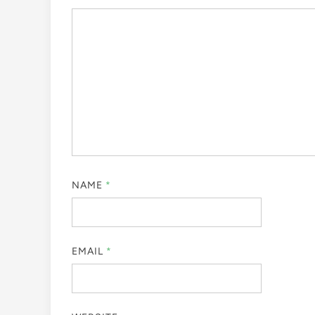
NAME
*
EMAIL
*