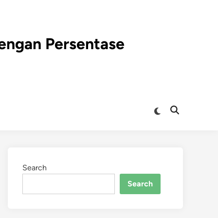
dengan Persentase
Switch
Open
to
Search
dark
mode
Search
Search