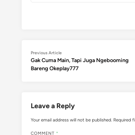
Post
Previous
Previous Article
article:
Gak Cuma Main, Tapi Juga Ngebooming
navigation
Bareng Okeplay777
Leave a Reply
Your email address will not be published.
Required f
COMMENT
*