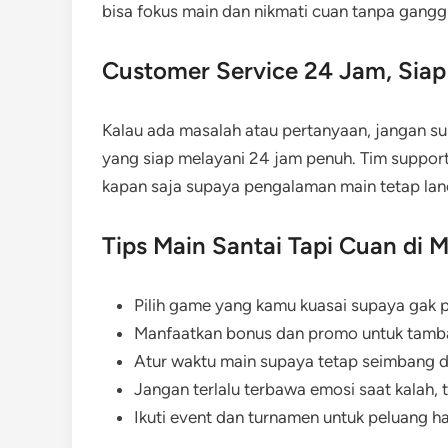
bisa fokus main dan nikmati cuan tanpa gangg
Customer Service 24 Jam, Sia
Kalau ada masalah atau pertanyaan, jangan s
yang siap melayani 24 jam penuh. Tim suppor
kapan saja supaya pengalaman main tetap la
Tips Main Santai Tapi Cuan di 
Pilih game yang kamu kuasai supaya gak p
Manfaatkan bonus dan promo untuk tamb
Atur waktu main supaya tetap seimbang de
Jangan terlalu terbawa emosi saat kalah, 
Ikuti event dan turnamen untuk peluang ha