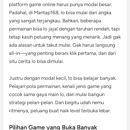
platform game online harus punya modal besar.
Padahal, di Mantap168, lo bisa mulai dari angka
yang sangat terjangkau. Bahkan, beberapa
permainan bisa lo jajal dengan taruhan rendah, tapi
tetap kasih peluang menang yang menarik. Jadi gak
ada alasan untuk takut mulai. Gak harus langsung
all-in—yang penting berani klik pertama, dan dari
situ cerita lo bisa dimulai.
Justru dengan modal kecil, lo bisa belajar banyak.
Pelajari pola permainan, kenali jenis game yang
cocok sama gaya main lo, dan mulai bangun
strategi pelan-pelan. Dan begitu udah nemu
ritmenya, peluang buat naik level terbuka lebar.
Pilihan Game yang Buka Banyak