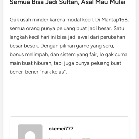
Semua Bisa Jadi Sultan, Asal Mau Mulai
Gak usah minder karena modal kecil. Di Mantap168,
semua orang punya peluang buat jadi besar. Satu
langkah kecil hari ini bisa jadi awal dari perubahan
besar besok. Dengan pilihan game yang seru,
bonus melimpah, dan sistem yang fair, lo gak cuma
main buat hiburan, tapi juga punya peluang buat
bener-bener “naik kelas”.
okemei777