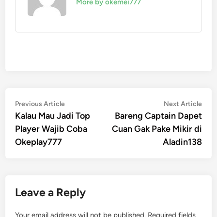
More by okemei777
Post
Previous
Nex
Previous Article
Next Article
article:
artic
Kalau Mau Jadi Top
Bareng Captain Dapet
navigation
Player Wajib Coba
Cuan Gak Pake Mikir di
Okeplay777
Aladin138
Leave a Reply
Your email address will not be published.
Required fields