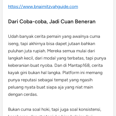
https://www.bnaimitzvahguide.com
Dari Coba-coba, Jadi Cuan Beneran
Udah banyak cerita pemain yang awalnya cuma
iseng, tapi akhirnya bisa dapet jutaan bahkan
puluhan juta rupiah. Mereka semua mulai dari
langkah kecil, dari modal yang terbatas, tapi punya
keberanian buat nyoba. Dan di Mantap168, cerita
kayak gini bukan hal langka. Platform ini memang
punya reputasi sebagai tempat yang ngasih
peluang nyata buat siapa aja yang niat main
dengan cerdas.
Bukan cuma soal hoki, tapi juga soal konsistensi,