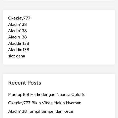
Okeplay777
Aladin138
Aladin138
Aladin138
Aladdin138
Aladdin138
slot dana
Recent Posts
Mantap168 Hadir dengan Nuansa Colorful
Okeplay777 Bikin Vibes Makin Nyaman
Aladin138 Tampil Simpel dan Kece