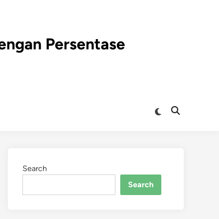
dengan Persentase
Switch
Open
to
Search
dark
mode
Search
Search