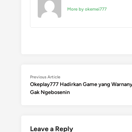
More by okemei777
Post
Previous
Previous Article
article:
Okeplay777 Hadirkan Game yang Warnan
navigation
Gak Ngebosenin
Leave a Reply