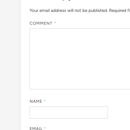
Your email address will not be published.
Required f
COMMENT
*
NAME
*
EMAIL
*