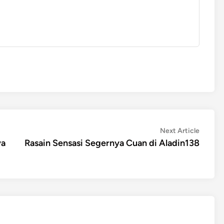
Next
Next Article
article:
ya
Rasain Sensasi Segernya Cuan di Aladin138