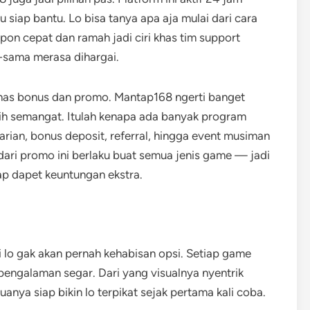
siap bantu. Lo bisa tanya apa aja mulai dari cara
spon cepat dan ramah jadi ciri khas tim support
-sama merasa dihargai.
as bonus dan promo. Mantap168 ngerti banget
bih semangat. Itulah kenapa ada banyak program
arian, bonus deposit, referral, hingga event musiman
dari promo ini berlaku buat semua jenis game — jadi
ap dapet keuntungan ekstra.
 lo gak akan pernah kehabisan opsi. Setiap game
ngalaman segar. Dari yang visualnya nyentrik
ya siap bikin lo terpikat sejak pertama kali coba.