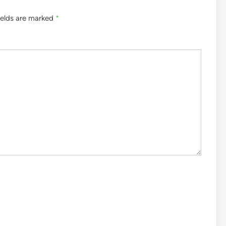
ields are marked
*