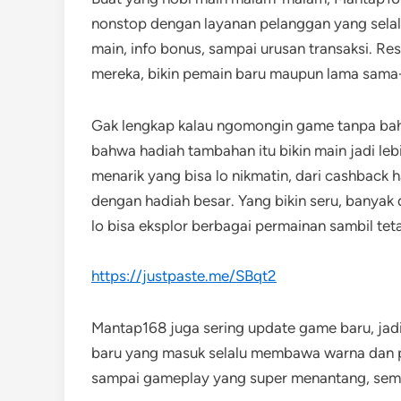
nonstop dengan layanan pelanggan yang selalu 
main, info bonus, sampai urusan transaksi. Re
mereka, bikin pemain baru maupun lama sama
Gak lengkap kalau ngomongin game tanpa bah
bahwa hadiah tambahan itu bikin main jadi le
menarik yang bisa lo nikmatin, dari cashback h
dengan hadiah besar. Yang bikin seru, banyak 
lo bisa eksplor berbagai permainan sambil tet
https://justpaste.me/SBqt2
Mantap168 juga sering update game baru, jadi
baru yang masuk selalu membawa warna dan pe
sampai gameplay yang super menantang, semuan