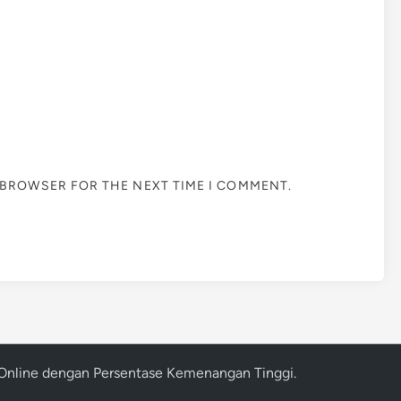
S BROWSER FOR THE NEXT TIME I COMMENT.
Online dengan Persentase Kemenangan Tinggi
.