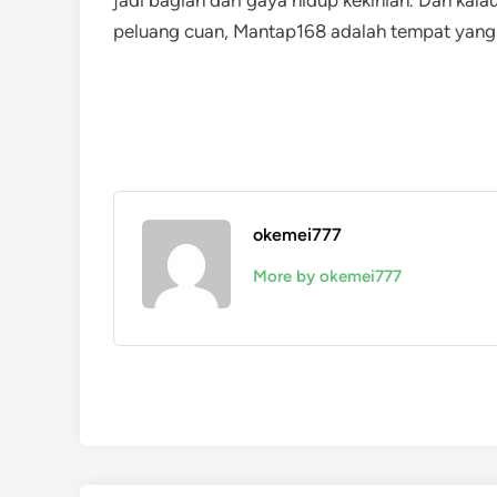
peluang cuan, Mantap168 adalah tempat yang h
okemei777
More by okemei777