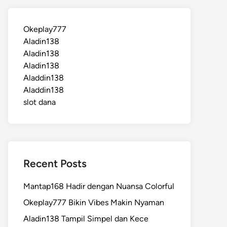
Okeplay777
Aladin138
Aladin138
Aladin138
Aladdin138
Aladdin138
slot dana
Recent Posts
Mantap168 Hadir dengan Nuansa Colorful
Okeplay777 Bikin Vibes Makin Nyaman
Aladin138 Tampil Simpel dan Kece