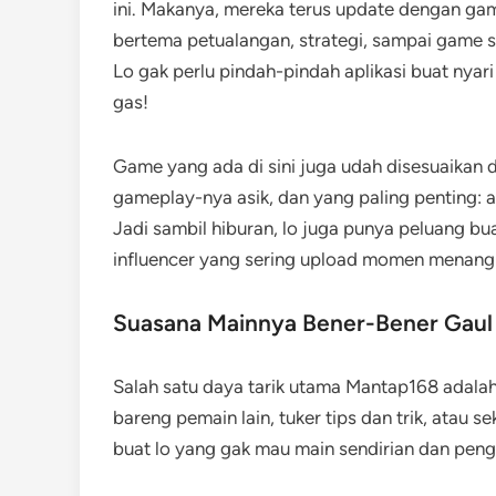
ini. Makanya, mereka terus update dengan ga
bertema petualangan, strategi, sampai game
Lo gak perlu pindah-pindah aplikasi buat nyar
gas!
Game yang ada di sini juga udah disesuaikan d
gameplay-nya asik, dan yang paling penting: 
Jadi sambil hiburan, lo juga punya peluang bu
influencer yang sering upload momen menang
Suasana Mainnya Bener-Bener Gaul
Salah satu daya tarik utama Mantap168 adalah
bareng pemain lain, tuker tips dan trik, atau s
buat lo yang gak mau main sendirian dan peng