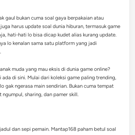
nak gaul bukan cuma soal gaya berpakaian atau
 juga harus update soal dunia hiburan, termasuk game
ja, hati-hati lo bisa dicap kudet alias kurang update.
tnya lo kenalan sama satu platform yang jadi
.
 anak muda yang mau eksis di dunia game online?
da di sini. Mulai dari koleksi game paling trending,
in lo gak ngerasa main sendirian. Bukan cuma tempat
 ngumpul, sharing, dan pamer skill.
adul dan sepi pemain. Mantap168 paham betul soal