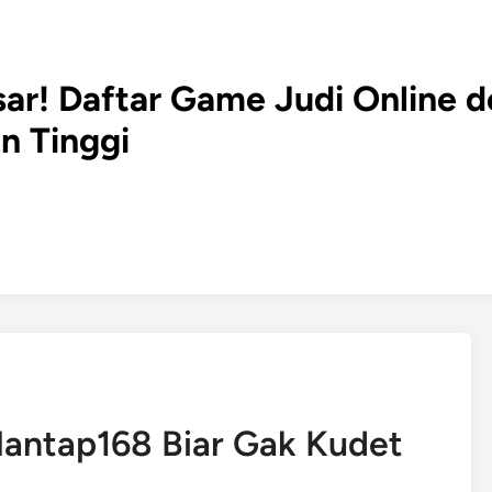
ar! Daftar Game Judi Online 
 Tinggi
Mantap168 Biar Gak Kudet