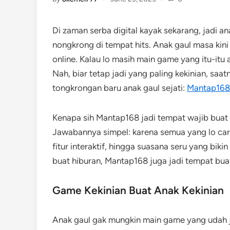
Di zaman serba digital kayak sekarang, jadi a
nongkrong di tempat hits. Anak gaul masa kini
online. Kalau lo masih main game yang itu-itu a
Nah, biar tetap jadi yang paling kekinian, saa
tongkrongan baru anak gaul sejati:
Mantap168
Kenapa sih Mantap168 jadi tempat wajib buat
Jawabannya simpel: karena semua yang lo cari a
fitur interaktif, hingga suasana seru yang bik
buat hiburan, Mantap168 juga jadi tempat buat
Game Kekinian Buat Anak Kekinian
Anak gaul gak mungkin main game yang udah j