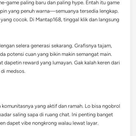
me-game paling baru dan paling hype. Entah itu game
 spin yang penuh warna—semuanya tersedia lengkap.
i yang cocok. Di Mantap168, tinggal klik dan langsung
engan selera generasi sekarang. Grafisnya tajam,
ada potensi cuan yang bikin makin semangat main.
at dapetin reward yang lumayan. Gak kalah keren dari
 di medsos.
 komunitasnya yang aktif dan ramah. Lo bisa ngobrol
ekadar saling sapa di ruang chat. Ini penting banget
en dapet vibe nongkrong walau lewat layar.