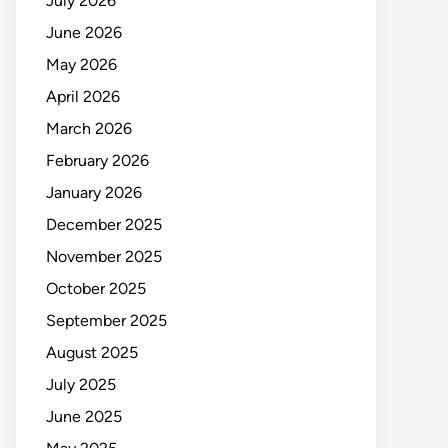
July 2026
June 2026
May 2026
April 2026
March 2026
February 2026
January 2026
December 2025
November 2025
October 2025
September 2025
August 2025
July 2025
June 2025