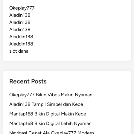
Okeplay777
Aladin138
Aladin138
Aladin138
Aladdin138
Aladdin138
slot dana
Recent Posts
Okeplay777 Bikin Vibes Makin Nyaman
Aladin138 Tampil Simpel dan Kece
Mantap168 Bikin Digital Makin Kece
Mantap168 Bikin Digital Lebih Nyaman
Navigasi Cepat Ala Okeplay777 Modern