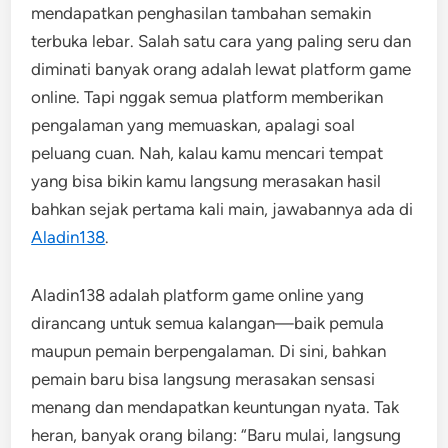
mendapatkan penghasilan tambahan semakin
terbuka lebar. Salah satu cara yang paling seru dan
diminati banyak orang adalah lewat platform game
online. Tapi nggak semua platform memberikan
pengalaman yang memuaskan, apalagi soal
peluang cuan. Nah, kalau kamu mencari tempat
yang bisa bikin kamu langsung merasakan hasil
bahkan sejak pertama kali main, jawabannya ada di
Aladin138
.
Aladin138 adalah platform game online yang
dirancang untuk semua kalangan—baik pemula
maupun pemain berpengalaman. Di sini, bahkan
pemain baru bisa langsung merasakan sensasi
menang dan mendapatkan keuntungan nyata. Tak
heran, banyak orang bilang: “Baru mulai, langsung