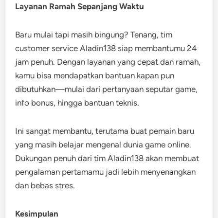
Layanan Ramah Sepanjang Waktu
Baru mulai tapi masih bingung? Tenang, tim
customer service Aladin138 siap membantumu 24
jam penuh. Dengan layanan yang cepat dan ramah,
kamu bisa mendapatkan bantuan kapan pun
dibutuhkan—mulai dari pertanyaan seputar game,
info bonus, hingga bantuan teknis.
Ini sangat membantu, terutama buat pemain baru
yang masih belajar mengenal dunia game online.
Dukungan penuh dari tim Aladin138 akan membuat
pengalaman pertamamu jadi lebih menyenangkan
dan bebas stres.
Kesimpulan