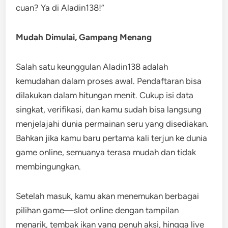
cuan? Ya di Aladin138!”
Mudah Dimulai, Gampang Menang
Salah satu keunggulan Aladin138 adalah
kemudahan dalam proses awal. Pendaftaran bisa
dilakukan dalam hitungan menit. Cukup isi data
singkat, verifikasi, dan kamu sudah bisa langsung
menjelajahi dunia permainan seru yang disediakan.
Bahkan jika kamu baru pertama kali terjun ke dunia
game online, semuanya terasa mudah dan tidak
membingungkan.
Setelah masuk, kamu akan menemukan berbagai
pilihan game—slot online dengan tampilan
menarik, tembak ikan yang penuh aksi, hingga live