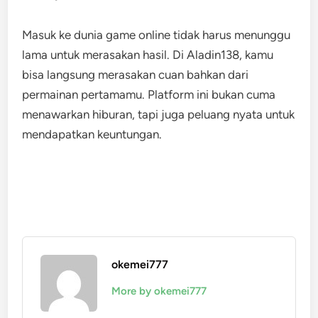
Masuk ke dunia game online tidak harus menunggu
lama untuk merasakan hasil. Di Aladin138, kamu
bisa langsung merasakan cuan bahkan dari
permainan pertamamu. Platform ini bukan cuma
menawarkan hiburan, tapi juga peluang nyata untuk
mendapatkan keuntungan.
okemei777
More by okemei777