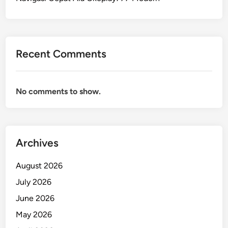
Recent Comments
No comments to show.
Archives
August 2026
July 2026
June 2026
May 2026