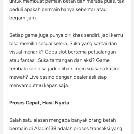
untuk membuat pemain betah dan merasa puas, tak
peduli apakah bermain hanya sebentar atau
berjam-jam.
Setiap game juga punya ciri khas sendiri, jadi kamu
bisa memilih sesuai selera. Suka yang santai dan
visual menarik? Coba slot bertema petualangan
atau fantasi. Suka tantangan dan aksi? Game
tembak ikan bisa jadi pilihan. Ingin suasana kasino
mewah? Live casino dengan dealer asli siap
menyambutmu kapan saja.
Proses Cepat, Hasil Nyata
Salah satu alasan mengapa banyak orang betah
bermain di Aladin138 adalah proses transaksi yang