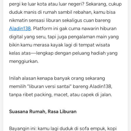
pergi ke luar kota atau luar negeri? Sekarang, cukup
duduk manis di rumah sambil rebahan, kamu bisa
nikmatin sensasi liburan sekaligus cuan bareng
Aladin138
. Platform ini gak cuma nawarin hiburan
digital yang seru, tapi juga pengalaman main yang
bikin kamu merasa kayak lagi di tempat wisata
kelas atas—lengkap dengan peluang hadiah yang
menggiurkan.
Inilah alasan kenapa banyak orang sekarang
memilih “liburan versi santai” bareng Aladin138,
tanpa ribet packing, macet, atau capek di jalan.
Suasana Rumah, Rasa Liburan
Bayangin ini: kamu lagi duduk di sofa empuk, kopi