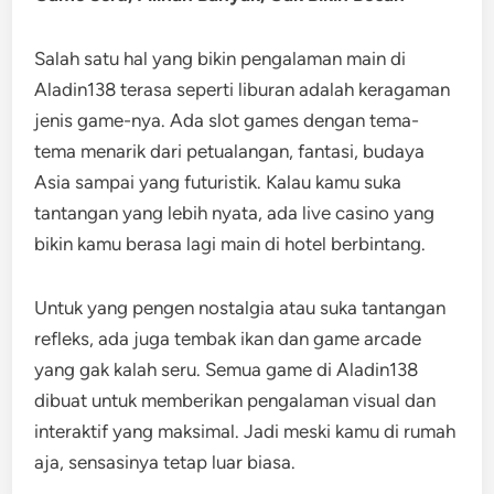
Salah satu hal yang bikin pengalaman main di
Aladin138 terasa seperti liburan adalah keragaman
jenis game-nya. Ada slot games dengan tema-
tema menarik dari petualangan, fantasi, budaya
Asia sampai yang futuristik. Kalau kamu suka
tantangan yang lebih nyata, ada live casino yang
bikin kamu berasa lagi main di hotel berbintang.
Untuk yang pengen nostalgia atau suka tantangan
refleks, ada juga tembak ikan dan game arcade
yang gak kalah seru. Semua game di Aladin138
dibuat untuk memberikan pengalaman visual dan
interaktif yang maksimal. Jadi meski kamu di rumah
aja, sensasinya tetap luar biasa.