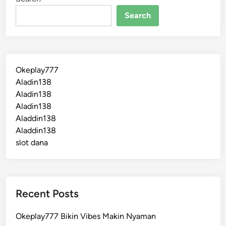
Search
Okeplay777
Aladin138
Aladin138
Aladin138
Aladdin138
Aladdin138
slot dana
Recent Posts
Okeplay777 Bikin Vibes Makin Nyaman