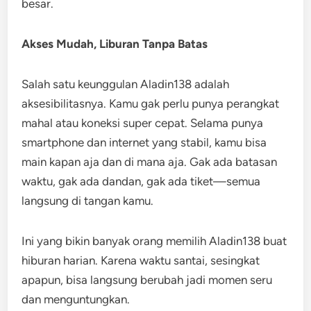
besar.
Akses Mudah, Liburan Tanpa Batas
Salah satu keunggulan Aladin138 adalah
aksesibilitasnya. Kamu gak perlu punya perangkat
mahal atau koneksi super cepat. Selama punya
smartphone dan internet yang stabil, kamu bisa
main kapan aja dan di mana aja. Gak ada batasan
waktu, gak ada dandan, gak ada tiket—semua
langsung di tangan kamu.
Ini yang bikin banyak orang memilih Aladin138 buat
hiburan harian. Karena waktu santai, sesingkat
apapun, bisa langsung berubah jadi momen seru
dan menguntungkan.