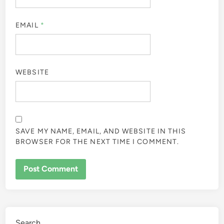
EMAIL
*
WEBSITE
SAVE MY NAME, EMAIL, AND WEBSITE IN THIS
BROWSER FOR THE NEXT TIME I COMMENT.
Search