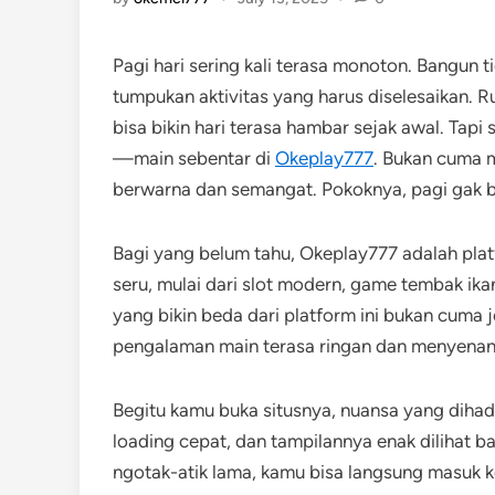
Pagi hari sering kali terasa monoton. Bangun ti
tumpukan aktivitas yang harus diselesaikan. Ruti
bisa bikin hari terasa hambar sejak awal. Tap
—main sebentar di
Okeplay777
. Bukan cuma m
berwarna dan semangat. Pokoknya, pagi gak bak
Bagi yang belum tahu, Okeplay777 adalah pl
seru, mulai dari slot modern, game tembak ikan
yang bikin beda dari platform ini bukan cuma 
pengalaman main terasa ringan dan menyenan
Begitu kamu buka situsnya, nuansa yang dihadi
loading cepat, dan tampilannya enak dilihat b
ngotak-atik lama, kamu bisa langsung masuk k