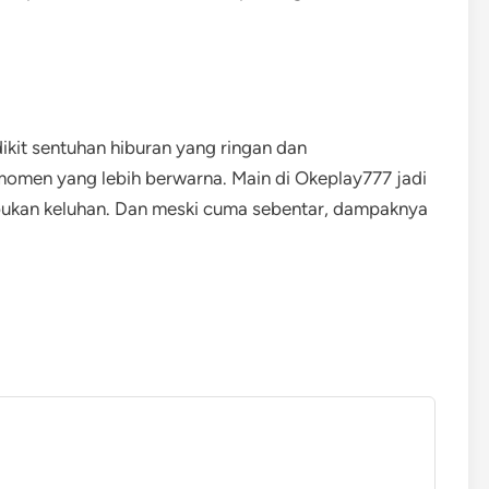
dikit sentuhan hiburan yang ringan dan
momen yang lebih berwarna. Main di Okeplay777 jadi
bukan keluhan. Dan meski cuma sebentar, dampaknya