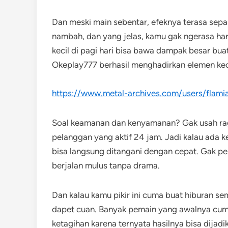
Dan meski main sebentar, efeknya terasa sepan
nambah, dan yang jelas, kamu gak ngerasa hari
kecil di pagi hari bisa bawa dampak besar bua
Okeplay777 berhasil menghadirkan elemen keci
https://www.metal-archives.com/users/flami
Soal keamanan dan kenyamanan? Gak usah rag
pelanggan yang aktif 24 jam. Jadi kalau ada 
bisa langsung ditangani dengan cepat. Gak per
berjalan mulus tanpa drama.
Dan kalau kamu pikir ini cuma buat hiburan se
dapet cuan. Banyak pemain yang awalnya cum
ketagihan karena ternyata hasilnya bisa dijadi