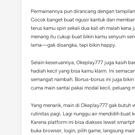
Permainannya pun dirancang dengan tampilan
Cocok banget buat ngusir kantuk dan membang
terus kamu spin sekali dua kali eh malah kena 
menang itu cukup buat bikin kamu senyum send
lama—gak disangka, tapi bikin happy.
Selain keseruannya, Okeplay777 juga kasih bany
hadiah kecil yang bisa kamu klaim. Ini semaca
semangat nambah. Bonus-bonus ini juga bikin 
cuma main santai pakai modal kecil, peluang 
Yang menarik, main di Okeplay777 gak butuh w
rutinitas pagi. Lagi nunggu air mendidih buat 
Karena platform ini bisa diakses lewat smartp
buka browser, login, pilih game, langsung main