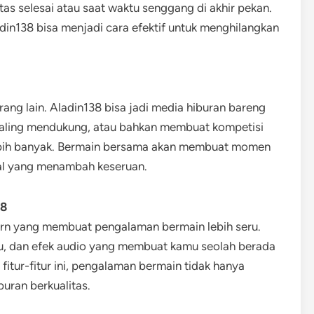
tas selesai atau saat waktu senggang di akhir pekan.
din138 bisa menjadi cara efektif untuk menghilangkan
rang lain. Aladin138 bisa jadi media hiburan bareng
 saling mendukung, atau bahkan membuat kompetisi
lebih banyak. Bermain bersama akan membuat momen
ial yang menambah keseruan.
38
ern yang membuat pengalaman bermain lebih seru.
au, dan efek audio yang membuat kamu seolah berada
itur-fitur ini, pengalaman bermain tidak hanya
uran berkualitas.