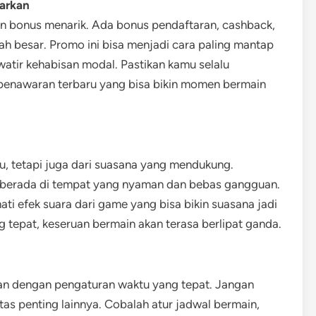
arkan
n bonus menarik. Ada bonus pendaftaran, cashback,
ah besar. Promo ini bisa menjadi cara paling mantap
tir kehabisan modal. Pastikan kamu selalu
enawaran terbaru yang bisa bikin momen bermain
u, tetapi juga dari suasana yang mendukung.
u berada di tempat yang nyaman dan bebas gangguan.
i efek suara dari game yang bisa bikin suasana jadi
 tepat, keseruan bermain akan terasa berlipat ganda.
kan dengan pengaturan waktu yang tepat. Jangan
tas penting lainnya. Cobalah atur jadwal bermain,