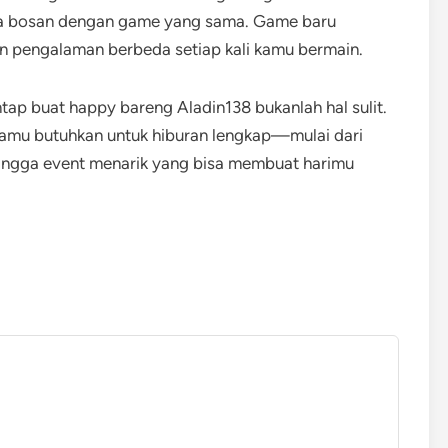
sa bosan dengan game yang sama. Game baru
an pengalaman berbeda setiap kali kamu bermain.
ntap buat happy bareng Aladin138 bukanlah hal sulit.
kamu butuhkan untuk hiburan lengkap—mulai dari
 hingga event menarik yang bisa membuat harimu