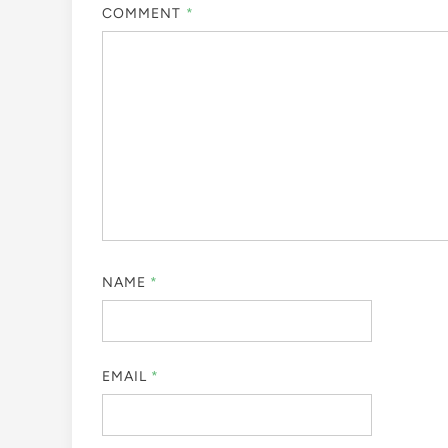
COMMENT
*
NAME
*
EMAIL
*