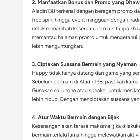
2. Manfaatkan Bonus dan Promo yang Ditaw
Aladin138 terkenal dengan beragam promo da
free spin, hingga event mingguan dengan hadi
untuk menambah keseruan bermain tanpa khawa
memantau halaman promo untuk mengetahui p
lebih menguntungkan.
3. Ciptakan Suasana Bermain yang Nyaman
Happy tidak hanya datang dari game yang ser
Sebelum bermain di Aladin138, pastikan kam
Gunakan earphone atau speaker untuk menikmat
lebih hidup. Dengan menciptakan suasana yang
4. Atur Waktu Bermain dengan Bijak
Kesenangan akan terasa maksimal jika dilaku
bermain terlalu lama hingga melewatkan aktivi