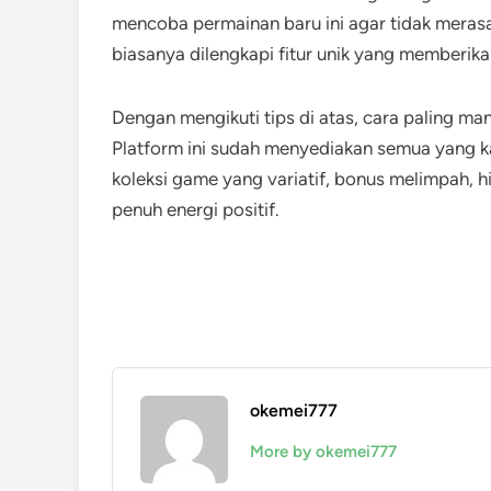
mencoba permainan baru ini agar tidak mera
biasanya dilengkapi fitur unik yang memberik
Dengan mengikuti tips di atas, cara paling ma
Platform ini sudah menyediakan semua yang 
koleksi game yang variatif, bonus melimpah,
penuh energi positif.
okemei777
More by okemei777