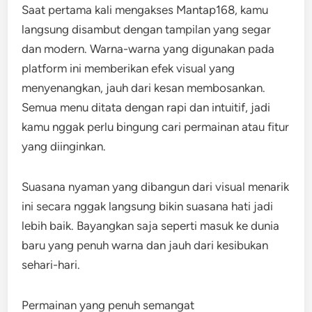
Saat pertama kali mengakses Mantap168, kamu
langsung disambut dengan tampilan yang segar
dan modern. Warna-warna yang digunakan pada
platform ini memberikan efek visual yang
menyenangkan, jauh dari kesan membosankan.
Semua menu ditata dengan rapi dan intuitif, jadi
kamu nggak perlu bingung cari permainan atau fitur
yang diinginkan.
Suasana nyaman yang dibangun dari visual menarik
ini secara nggak langsung bikin suasana hati jadi
lebih baik. Bayangkan saja seperti masuk ke dunia
baru yang penuh warna dan jauh dari kesibukan
sehari-hari.
Permainan yang penuh semangat