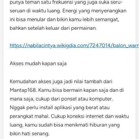
punya teman satu frekuensi yang juga suka seru-
seruan di waktu luang. Energi yang menyenangkan
ini bisa menular dan bikin kamu lebih semangat,
bahkan setelah keluar dari permainan.
https://nabilacintya.wikigdia.com/7247014/balon_war
Akses mudah kapan saja
Kemudahan akses juga jadi nilai tambah dari
Mantap168. Kamu bisa bermain kapan saja dan di
mana saja, cukup dari ponsel atau komputer.
Nggak perlu install aplikasi yang berat atau
perangkat mahal. Cukup koneksi internet dan waktu
luang, kamu sudah bisa menikmati hiburan yang
bikin hati senang.