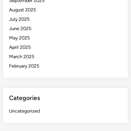
September 2025
August 2025
July 2025
June 2025
May 2025
April 2025
March 2025
February 2025
Categories
Uncategorized