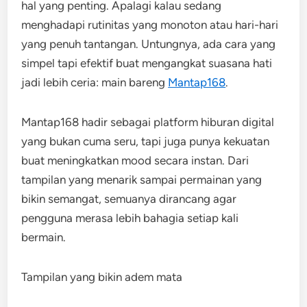
hal yang penting. Apalagi kalau sedang
menghadapi rutinitas yang monoton atau hari-hari
yang penuh tantangan. Untungnya, ada cara yang
simpel tapi efektif buat mengangkat suasana hati
jadi lebih ceria: main bareng
Mantap168
.
Mantap168 hadir sebagai platform hiburan digital
yang bukan cuma seru, tapi juga punya kekuatan
buat meningkatkan mood secara instan. Dari
tampilan yang menarik sampai permainan yang
bikin semangat, semuanya dirancang agar
pengguna merasa lebih bahagia setiap kali
bermain.
Tampilan yang bikin adem mata