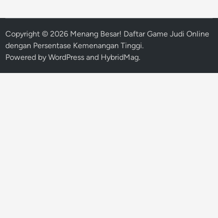
Copyright © 2026
Menang Besar! Daftar Game Judi Online
dengan Persentase Kemenangan Tinggi
.
Powered by
WordPress
and
HybridMag
.