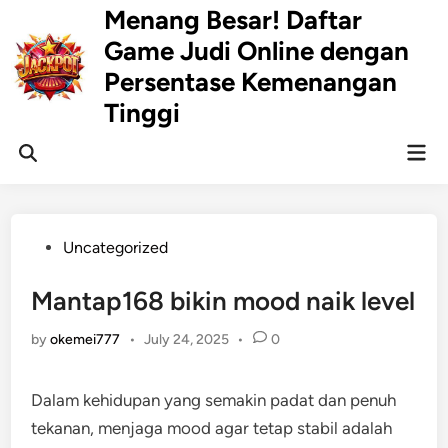
Skip
Menang Besar! Daftar
to
Game Judi Online dengan
content
Persentase Kemenangan
Tinggi
Mai
Open
Men
Search
Posted
Uncategorized
in
Mantap168 bikin mood naik level
by
okemei777
•
July 24, 2025
•
0
Dalam kehidupan yang semakin padat dan penuh
tekanan, menjaga mood agar tetap stabil adalah