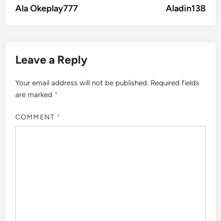
Ala Okeplay777
Aladin138
Leave a Reply
Your email address will not be published.
Required fields
are marked
*
COMMENT
*