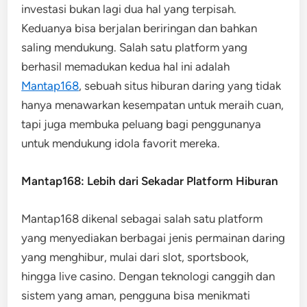
investasi bukan lagi dua hal yang terpisah.
Keduanya bisa berjalan beriringan dan bahkan
saling mendukung. Salah satu platform yang
berhasil memadukan kedua hal ini adalah
Mantap168
, sebuah situs hiburan daring yang tidak
hanya menawarkan kesempatan untuk meraih cuan,
tapi juga membuka peluang bagi penggunanya
untuk mendukung idola favorit mereka.
Mantap168: Lebih dari Sekadar Platform Hiburan
Mantap168 dikenal sebagai salah satu platform
yang menyediakan berbagai jenis permainan daring
yang menghibur, mulai dari slot, sportsbook,
hingga live casino. Dengan teknologi canggih dan
sistem yang aman, pengguna bisa menikmati