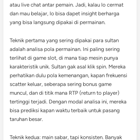
atau live chat antar pemain. Jadi, kalau lo cermat
dan mau belajar, lo bisa dapet insight berharga
yang bisa langsung dipakai di permainan.
Teknik pertama yang sering dipakai para sultan
adalah analisa pola permainan. Ini paling sering
terlihat di game slot, di mana tiap mesin punya
karakteristik unik. Sultan gak asal klik spin. Mereka
perhatikan dulu pola kemenangan, kapan frekuensi
scatter keluar, seberapa sering bonus game
muncul, dan di titik mana RTP (return to player)
tertinggi terjadi. Dengan modal analisa ini, mereka
bisa prediksi kapan waktu terbaik untuk pasang
taruhan besar.
Teknik kedua: main sabar, tapi konsisten. Banyak