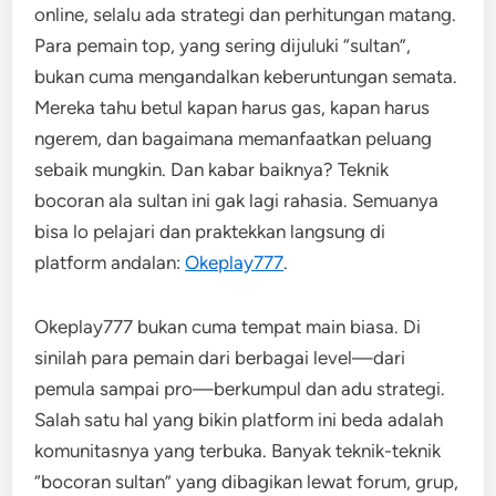
online, selalu ada strategi dan perhitungan matang.
Para pemain top, yang sering dijuluki “sultan”,
bukan cuma mengandalkan keberuntungan semata.
Mereka tahu betul kapan harus gas, kapan harus
ngerem, dan bagaimana memanfaatkan peluang
sebaik mungkin. Dan kabar baiknya? Teknik
bocoran ala sultan ini gak lagi rahasia. Semuanya
bisa lo pelajari dan praktekkan langsung di
platform andalan:
Okeplay777
.
Okeplay777 bukan cuma tempat main biasa. Di
sinilah para pemain dari berbagai level—dari
pemula sampai pro—berkumpul dan adu strategi.
Salah satu hal yang bikin platform ini beda adalah
komunitasnya yang terbuka. Banyak teknik-teknik
“bocoran sultan” yang dibagikan lewat forum, grup,