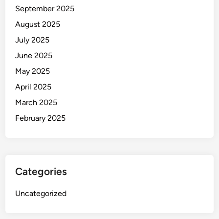
September 2025
August 2025
July 2025
June 2025
May 2025
April 2025
March 2025
February 2025
Categories
Uncategorized