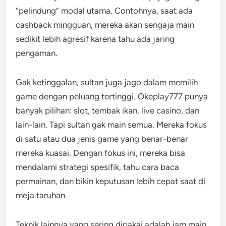
“pelindung” modal utama. Contohnya, saat ada
cashback mingguan, mereka akan sengaja main
sedikit lebih agresif karena tahu ada jaring
pengaman.
Gak ketinggalan, sultan juga jago dalam memilih
game dengan peluang tertinggi. Okeplay777 punya
banyak pilihan: slot, tembak ikan, live casino, dan
lain-lain. Tapi sultan gak main semua. Mereka fokus
di satu atau dua jenis game yang benar-benar
mereka kuasai. Dengan fokus ini, mereka bisa
mendalami strategi spesifik, tahu cara baca
permainan, dan bikin keputusan lebih cepat saat di
meja taruhan.
Teknik lainnya yang sering dipakai adalah jam main