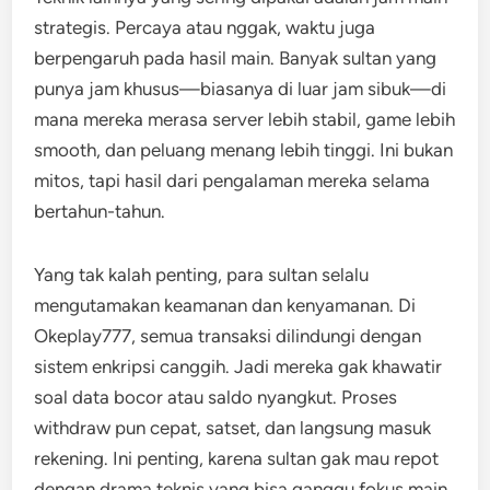
strategis. Percaya atau nggak, waktu juga
berpengaruh pada hasil main. Banyak sultan yang
punya jam khusus—biasanya di luar jam sibuk—di
mana mereka merasa server lebih stabil, game lebih
smooth, dan peluang menang lebih tinggi. Ini bukan
mitos, tapi hasil dari pengalaman mereka selama
bertahun-tahun.
Yang tak kalah penting, para sultan selalu
mengutamakan keamanan dan kenyamanan. Di
Okeplay777, semua transaksi dilindungi dengan
sistem enkripsi canggih. Jadi mereka gak khawatir
soal data bocor atau saldo nyangkut. Proses
withdraw pun cepat, satset, dan langsung masuk
rekening. Ini penting, karena sultan gak mau repot
dengan drama teknis yang bisa ganggu fokus main.