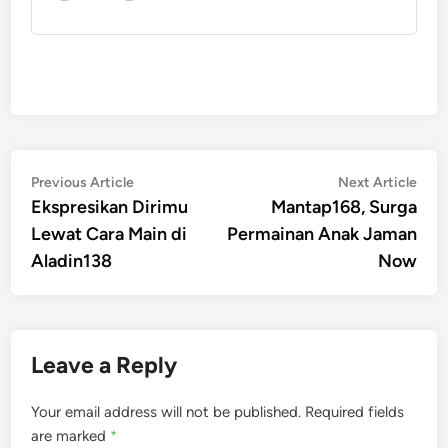
Post
Previous
Nex
Previous Article
Next Article
article:
artic
Ekspresikan Dirimu
Mantap168, Surga
navigation
Lewat Cara Main di
Permainan Anak Jaman
Aladin138
Now
Leave a Reply
Your email address will not be published.
Required fields
are marked
*