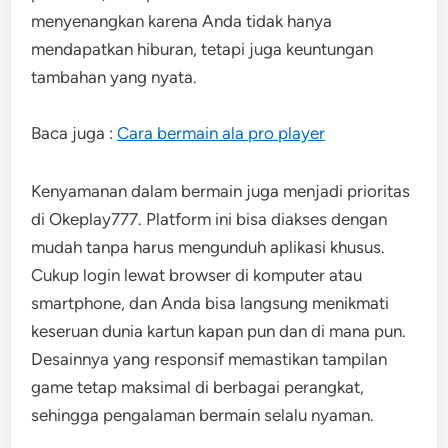
menyenangkan karena Anda tidak hanya
mendapatkan hiburan, tetapi juga keuntungan
tambahan yang nyata.
Baca juga :
Cara bermain ala pro player
Kenyamanan dalam bermain juga menjadi prioritas
di Okeplay777. Platform ini bisa diakses dengan
mudah tanpa harus mengunduh aplikasi khusus.
Cukup login lewat browser di komputer atau
smartphone, dan Anda bisa langsung menikmati
keseruan dunia kartun kapan pun dan di mana pun.
Desainnya yang responsif memastikan tampilan
game tetap maksimal di berbagai perangkat,
sehingga pengalaman bermain selalu nyaman.