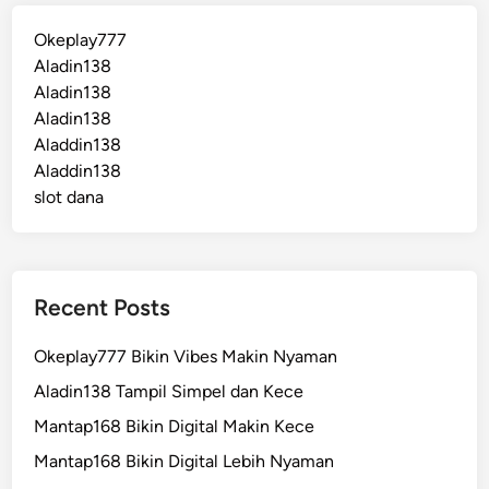
Okeplay777
Aladin138
Aladin138
Aladin138
Aladdin138
Aladdin138
slot dana
Recent Posts
Okeplay777 Bikin Vibes Makin Nyaman
Aladin138 Tampil Simpel dan Kece
Mantap168 Bikin Digital Makin Kece
Mantap168 Bikin Digital Lebih Nyaman