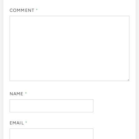
COMMENT
*
NAME
*
EMAIL
*