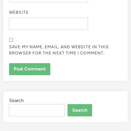
WEBSITE
SAVE MY NAME, EMAIL, AND WEBSITE IN THIS
BROWSER FOR THE NEXT TIME I COMMENT.
Search
Search