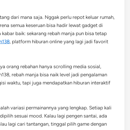
datang dari mana saja. Nggak perlu repot keluar rumah,
arena semua keseruan bisa hadir lewat gadget di
 kabar baik: sekarang rebah manja pun bisa tetap
in138
, platform hiburan online yang lagi jadi favorit
a orang rebahan hanya scrolling media sosial,
in138, rebah manja bisa naik level jadi pengalaman
si waktu, tapi juga mendapatkan hiburan interaktif
dalah variasi permainannya yang lengkap. Setiap kali
dipilih sesuai mood. Kalau lagi pengen santai, ada
alau lagi cari tantangan, tinggal pilih game dengan