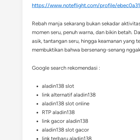
https://www.noteflight.com/profile/ebec
Rebah manja sekarang bukan sekadar aktivitas 
momen seru, penuh warna, dan bikin betah. Da
asik, tantangan seru, hingga keamanan yang te
membuktikan bahwa bersenang-senang nggak h
Google search rekomendasi :
aladin138 slot
link alternatif aladin138
aladin138 slot online
RTP aladin138
link gacor aladin138
aladin138 slot gacor
link terbaru aladin138