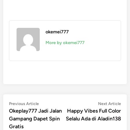
okemei777
More by okemei777
Post
Previous
Nex
Previous Article
Next Article
article:
artic
Okeplay777 Jadi Jalan
Happy Vibes Full Color
navigation
Gampang Dapet Spin
Selalu Ada di Aladin138
Gratis