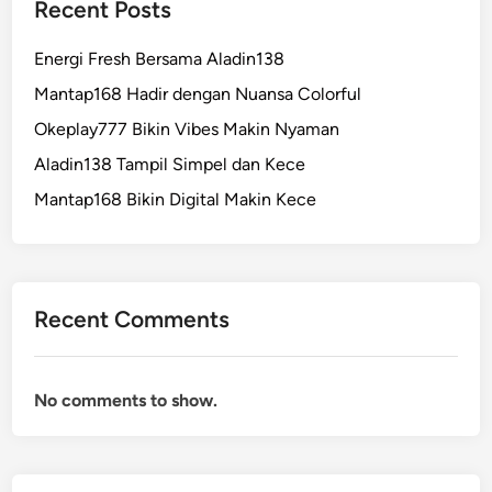
Recent Posts
Energi Fresh Bersama Aladin138
Mantap168 Hadir dengan Nuansa Colorful
Okeplay777 Bikin Vibes Makin Nyaman
Aladin138 Tampil Simpel dan Kece
Mantap168 Bikin Digital Makin Kece
Recent Comments
No comments to show.