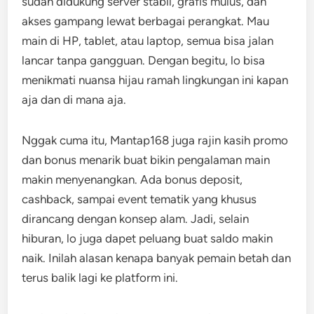
sudah didukung server stabil, grafis mulus, dan
akses gampang lewat berbagai perangkat. Mau
main di HP, tablet, atau laptop, semua bisa jalan
lancar tanpa gangguan. Dengan begitu, lo bisa
menikmati nuansa hijau ramah lingkungan ini kapan
aja dan di mana aja.
Nggak cuma itu, Mantap168 juga rajin kasih promo
dan bonus menarik buat bikin pengalaman main
makin menyenangkan. Ada bonus deposit,
cashback, sampai event tematik yang khusus
dirancang dengan konsep alam. Jadi, selain
hiburan, lo juga dapet peluang buat saldo makin
naik. Inilah alasan kenapa banyak pemain betah dan
terus balik lagi ke platform ini.