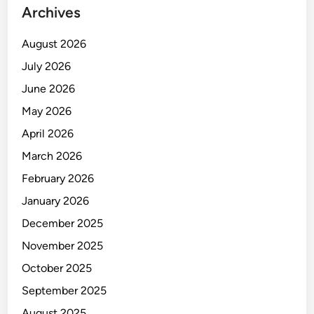
Archives
August 2026
July 2026
June 2026
May 2026
April 2026
March 2026
February 2026
January 2026
December 2025
November 2025
October 2025
September 2025
August 2025