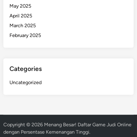
May 2025
April 2025
March 2025
February 2025
Categories
Uncategorized
Copyright © 2026
Menang Besar! Daftar Game Judi Online
dengan Persentase Kemenangan Tinggi
.