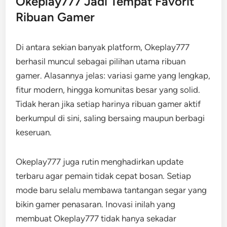
Okeplay777 Jadi Tempat Favorit
Ribuan Gamer
Di antara sekian banyak platform, Okeplay777
berhasil muncul sebagai pilihan utama ribuan
gamer. Alasannya jelas: variasi game yang lengkap,
fitur modern, hingga komunitas besar yang solid.
Tidak heran jika setiap harinya ribuan gamer aktif
berkumpul di sini, saling bersaing maupun berbagi
keseruan.
Okeplay777 juga rutin menghadirkan update
terbaru agar pemain tidak cepat bosan. Setiap
mode baru selalu membawa tantangan segar yang
bikin gamer penasaran. Inovasi inilah yang
membuat Okeplay777 tidak hanya sekadar