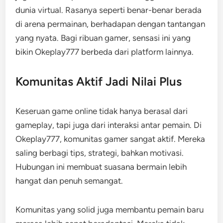
dunia virtual. Rasanya seperti benar-benar berada
di arena permainan, berhadapan dengan tantangan
yang nyata. Bagi ribuan gamer, sensasi ini yang
bikin Okeplay777 berbeda dari platform lainnya.
Komunitas Aktif Jadi Nilai Plus
Keseruan game online tidak hanya berasal dari
gameplay, tapi juga dari interaksi antar pemain. Di
Okeplay777, komunitas gamer sangat aktif. Mereka
saling berbagi tips, strategi, bahkan motivasi.
Hubungan ini membuat suasana bermain lebih
hangat dan penuh semangat.
Komunitas yang solid juga membantu pemain baru