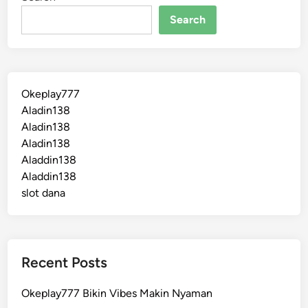
Search
Okeplay777
Aladin138
Aladin138
Aladin138
Aladdin138
Aladdin138
slot dana
Recent Posts
Okeplay777 Bikin Vibes Makin Nyaman