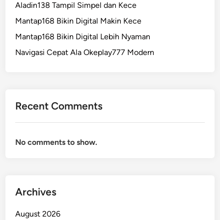
Aladin138 Tampil Simpel dan Kece
Mantap168 Bikin Digital Makin Kece
Mantap168 Bikin Digital Lebih Nyaman
Navigasi Cepat Ala Okeplay777 Modern
Recent Comments
No comments to show.
Archives
August 2026