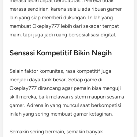
merasa lebih cepat beradaptasi. Mereka tidak
merasa sendirian, karena selalu ada ribuan gamer
lain yang siap memberi dukungan. Inilah yang
membuat Okeplay777 lebih dari sekadar tempat
main, tapi juga jadi ruang bersosialisasi digital.
Sensasi Kompetitif Bikin Nagih
Selain faktor komunitas, rasa kompetitif juga
menjadi daya tarik besar. Setiap game di
Okeplay777 dirancang agar pemain bisa menguji
skill mereka, baik melawan sistem maupun sesama
gamer. Adrenalin yang muncul saat berkompetisi
inilah yang sering membuat gamer ketagihan.
Semakin sering bermain, semakin banyak