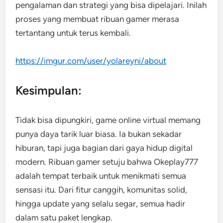
pengalaman dan strategi yang bisa dipelajari. Inilah
proses yang membuat ribuan gamer merasa
tertantang untuk terus kembali.
https://imgur.com/user/yolareyni/about
Kesimpulan:
Tidak bisa dipungkiri, game online virtual memang
punya daya tarik luar biasa. Ia bukan sekadar
hiburan, tapi juga bagian dari gaya hidup digital
modern. Ribuan gamer setuju bahwa Okeplay777
adalah tempat terbaik untuk menikmati semua
sensasi itu. Dari fitur canggih, komunitas solid,
hingga update yang selalu segar, semua hadir
dalam satu paket lengkap.