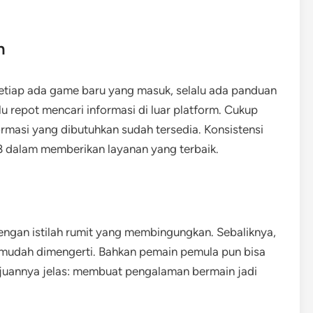
n
etiap ada game baru yang masuk, selalu ada panduan
erlu repot mencari informasi di luar platform. Cukup
asi yang dibutuhkan sudah tersedia. Konsistensi
8 dalam memberikan layanan yang terbaik.
engan istilah rumit yang membingungkan. Sebaliknya,
 mudah dimengerti. Bahkan pemain pemula pun bisa
juannya jelas: membuat pengalaman bermain jadi