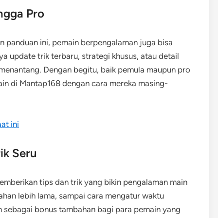
ngga Pro
n panduan ini, pemain berpengalaman juga bisa
update trik terbaru, strategi khusus, atau detail
enantang. Dengan begitu, baik pemula maupun pro
in di Mantap168 dengan cara mereka masing-
at ini
ik Seru
emberikan tips dan trik yang bikin pengalaman main
tahan lebih lama, sampai cara mengatur waktu
kan sebagai bonus tambahan bagi para pemain yang