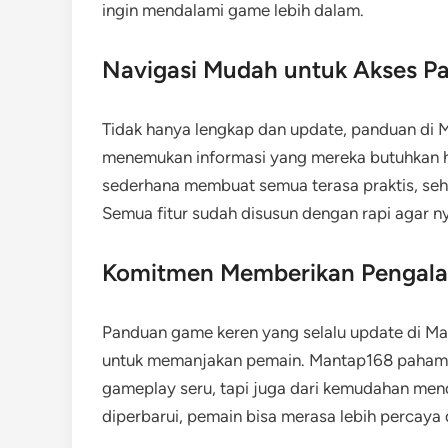
ingin mendalami game lebih dalam.
Navigasi Mudah untuk Akses P
Tidak hanya lengkap dan update, panduan di 
menemukan informasi yang mereka butuhkan ha
sederhana membuat semua terasa praktis, sehi
Semua fitur sudah disusun dengan rapi agar 
Komitmen Memberikan Pengala
Panduan game keren yang selalu update di Ma
untuk memanjakan pemain. Mantap168 paham 
gameplay seru, tapi juga dari kemudahan men
diperbarui, pemain bisa merasa lebih percaya d