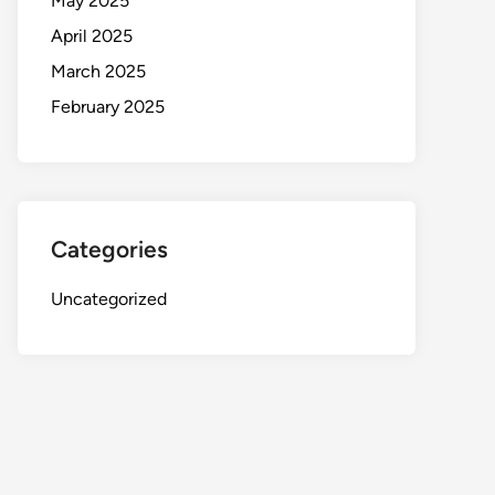
May 2025
April 2025
March 2025
February 2025
Categories
Uncategorized