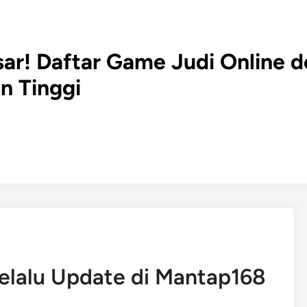
ar! Daftar Game Judi Online 
 Tinggi
lalu Update di Mantap168