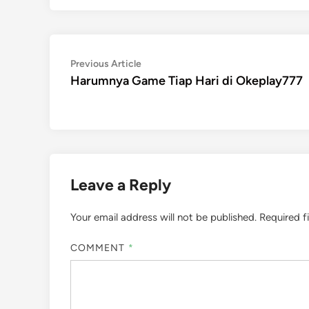
Post
Previous
Previous Article
article:
Harumnya Game Tiap Hari di Okeplay777
navigation
Leave a Reply
Your email address will not be published.
Required f
COMMENT
*