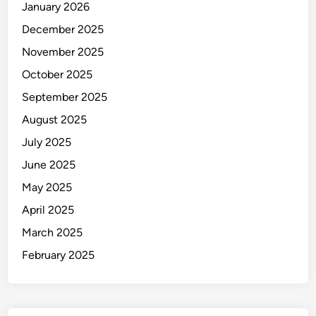
January 2026
December 2025
November 2025
October 2025
September 2025
August 2025
July 2025
June 2025
May 2025
April 2025
March 2025
February 2025