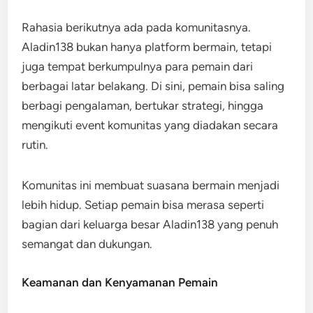
Rahasia berikutnya ada pada komunitasnya.
Aladin138 bukan hanya platform bermain, tetapi
juga tempat berkumpulnya para pemain dari
berbagai latar belakang. Di sini, pemain bisa saling
berbagi pengalaman, bertukar strategi, hingga
mengikuti event komunitas yang diadakan secara
rutin.
Komunitas ini membuat suasana bermain menjadi
lebih hidup. Setiap pemain bisa merasa seperti
bagian dari keluarga besar Aladin138 yang penuh
semangat dan dukungan.
Keamanan dan Kenyamanan Pemain