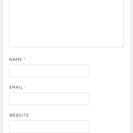
NAME
*
EMAIL
*
WEBSITE