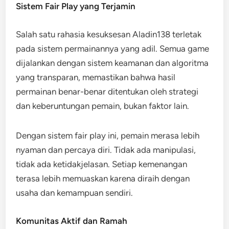
Sistem Fair Play yang Terjamin
Salah satu rahasia kesuksesan Aladin138 terletak
pada sistem permainannya yang adil. Semua game
dijalankan dengan sistem keamanan dan algoritma
yang transparan, memastikan bahwa hasil
permainan benar-benar ditentukan oleh strategi
dan keberuntungan pemain, bukan faktor lain.
Dengan sistem fair play ini, pemain merasa lebih
nyaman dan percaya diri. Tidak ada manipulasi,
tidak ada ketidakjelasan. Setiap kemenangan
terasa lebih memuaskan karena diraih dengan
usaha dan kemampuan sendiri.
Komunitas Aktif dan Ramah