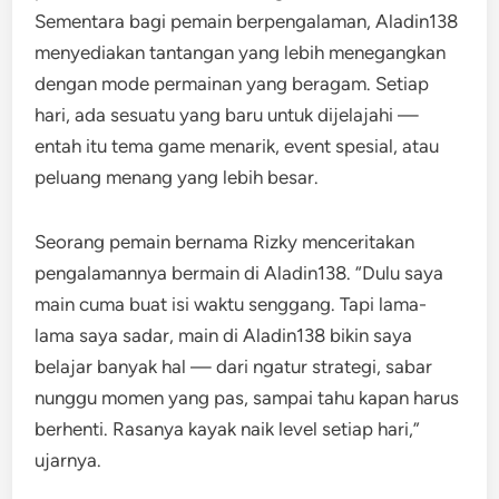
Sementara bagi pemain berpengalaman, Aladin138
menyediakan tantangan yang lebih menegangkan
dengan mode permainan yang beragam. Setiap
hari, ada sesuatu yang baru untuk dijelajahi —
entah itu tema game menarik, event spesial, atau
peluang menang yang lebih besar.
Seorang pemain bernama Rizky menceritakan
pengalamannya bermain di Aladin138. “Dulu saya
main cuma buat isi waktu senggang. Tapi lama-
lama saya sadar, main di Aladin138 bikin saya
belajar banyak hal — dari ngatur strategi, sabar
nunggu momen yang pas, sampai tahu kapan harus
berhenti. Rasanya kayak naik level setiap hari,”
ujarnya.