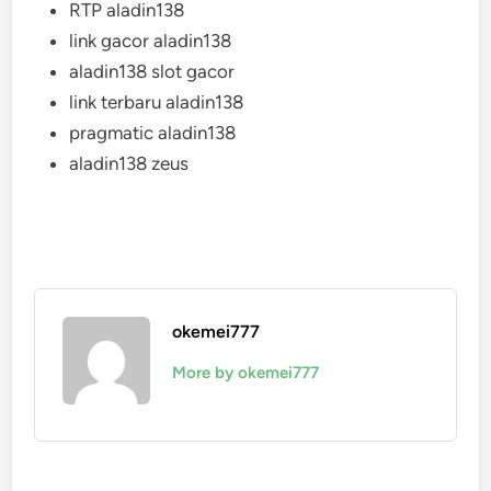
RTP aladin138
link gacor aladin138
aladin138 slot gacor
link terbaru aladin138
pragmatic aladin138
aladin138 zeus
okemei777
More by okemei777