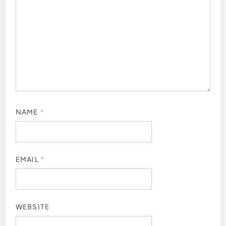
NAME
*
EMAIL
*
WEBSITE