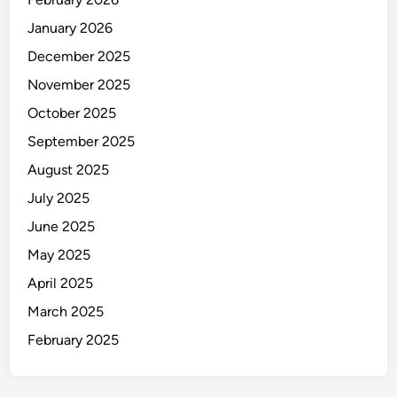
January 2026
December 2025
November 2025
October 2025
September 2025
August 2025
July 2025
June 2025
May 2025
April 2025
March 2025
February 2025