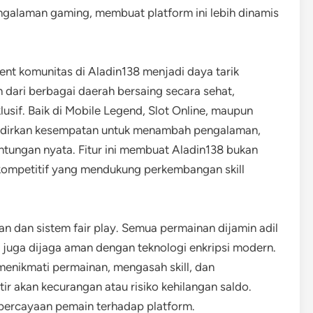
galaman gaming, membuat platform ini lebih dinamis
nt komunitas di Aladin138 menjadi daya tarik
 dari berbagai daerah bersaing secara sehat,
lusif. Baik di Mobile Legend, Slot Online, maupun
hadirkan kesempatan untuk menambah pengalaman,
tungan nyata. Fitur ini membuat Aladin138 bukan
 kompetitif yang mendukung perkembangan skill
n dan sistem fair play. Semua permainan dijamin adil
n juga dijaga aman dengan teknologi enkripsi modern.
menikmati permainan, mengasah skill, dan
 akan kecurangan atau risiko kehilangan saldo.
ercayaan pemain terhadap platform.