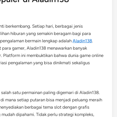
nti berkembang. Setiap hari, berbagai jenis
lihan hiburan yang semakin beragam bagi para
 pengalaman bermain lengkap adalah
Aladin138
.
it para gamer, Aladin138 menawarkan banyak
er. Platform ini membuktikan bahwa dunia game online
riasi pengalaman yang bisa dinikmati sekaligus
 salah satu permainan paling digemari di Aladin138.
di mana setiap putaran bisa menjadi peluang meraih
 menyediakan berbagai tema slot dengan grafis
udah dipahami. Tidak perlu strategi kompleks,