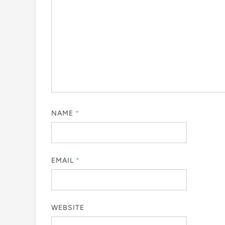
NAME
*
EMAIL
*
WEBSITE