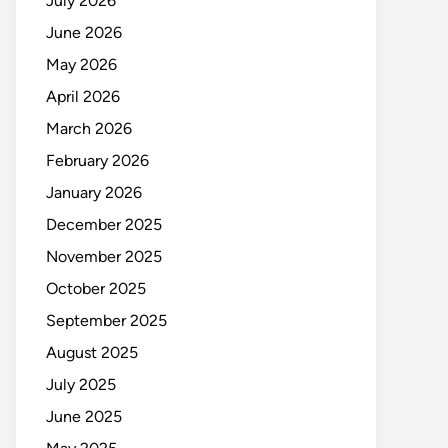
July 2026
June 2026
May 2026
April 2026
March 2026
February 2026
January 2026
December 2025
November 2025
October 2025
September 2025
August 2025
July 2025
June 2025