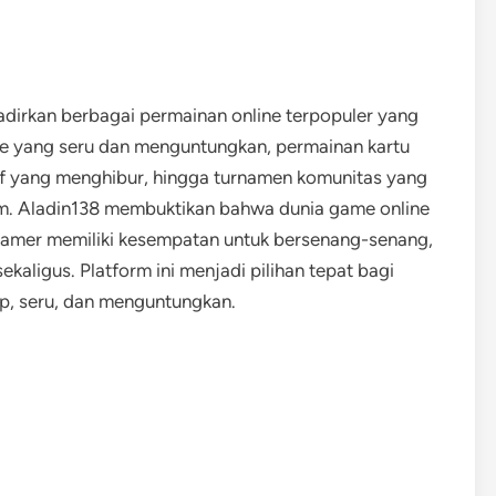
irkan berbagai permainan online terpopuler yang
ine yang seru dan menguntungkan, permainan kartu
tif yang menghibur, hingga turnamen komunitas yang
orm. Aladin138 membuktikan bahwa dunia game online
ap gamer memiliki kesempatan untuk bersenang-senang,
kaligus. Platform ini menjadi pilihan tepat bagi
p, seru, dan menguntungkan.