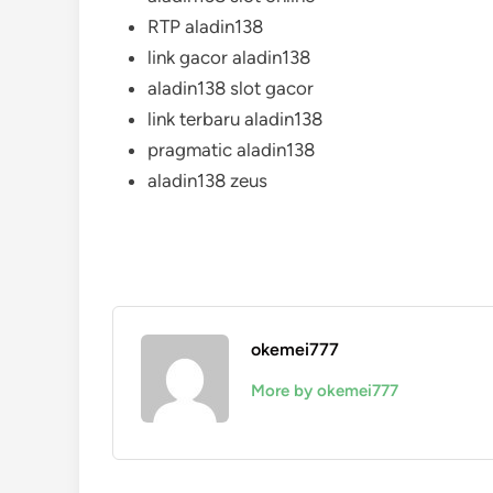
RTP aladin138
link gacor aladin138
aladin138 slot gacor
link terbaru aladin138
pragmatic aladin138
aladin138 zeus
okemei777
More by okemei777