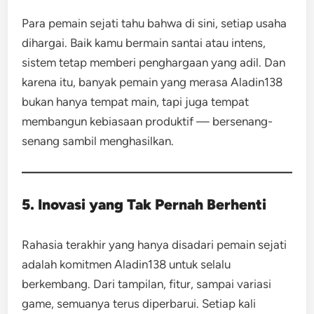
Para pemain sejati tahu bahwa di sini, setiap usaha
dihargai. Baik kamu bermain santai atau intens,
sistem tetap memberi penghargaan yang adil. Dan
karena itu, banyak pemain yang merasa Aladin138
bukan hanya tempat main, tapi juga tempat
membangun kebiasaan produktif — bersenang-
senang sambil menghasilkan.
5. Inovasi yang Tak Pernah Berhenti
Rahasia terakhir yang hanya disadari pemain sejati
adalah komitmen Aladin138 untuk selalu
berkembang. Dari tampilan, fitur, sampai variasi
game, semuanya terus diperbarui. Setiap kali