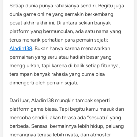
Setiap dunia punya rahasianya sendiri. Begitu juga
dunia game online yang semakin berkembang
pesat akhir-akhir ini. Di antara sekian banyak
platform yang bermunculan, ada satu nama yang
terus menarik perhatian para pemain sejati:
Aladin138
. Bukan hanya karena menawarkan
permainan yang seru atau hadiah besar yang
menggiurkan, tapi karena di balik setiap fiturnya,
tersimpan banyak rahasia yang cuma bisa
dimengerti oleh pemain sejati.
Dari luar, Aladin138 mungkin tampak seperti
platform game biasa. Tapi begitu kamu masuk dan
mencoba sendiri, akan terasa ada “sesuatu” yang
berbeda. Sensasi bermainnya lebih hidup, peluang
menangnya terasa lebih nyata, dan atmosfer