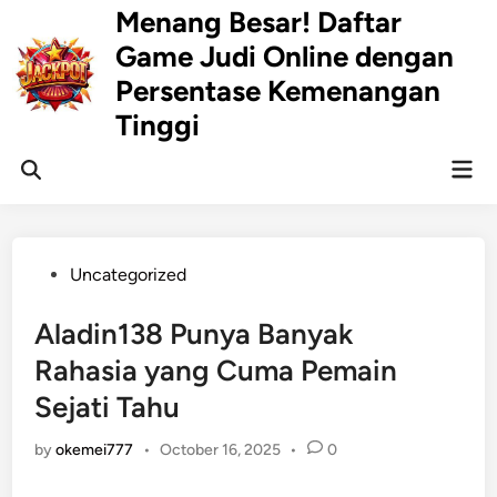
Skip
Menang Besar! Daftar
to
Game Judi Online dengan
content
Persentase Kemenangan
Tinggi
Mai
Open
Men
Search
Posted
Uncategorized
in
Aladin138 Punya Banyak
Rahasia yang Cuma Pemain
Sejati Tahu
by
okemei777
•
October 16, 2025
•
0