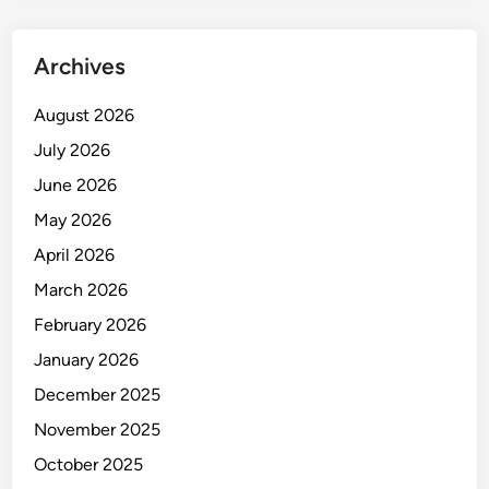
Archives
August 2026
July 2026
June 2026
May 2026
April 2026
March 2026
February 2026
January 2026
December 2025
November 2025
October 2025