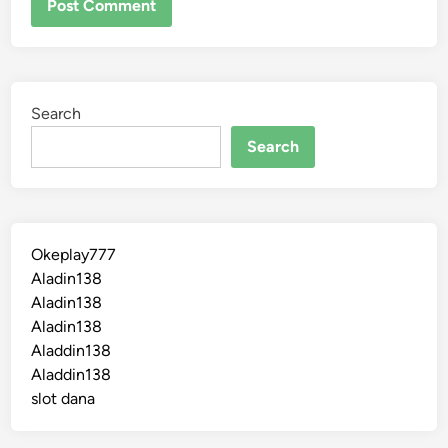
Search
Search
Okeplay777
Aladin138
Aladin138
Aladin138
Aladdin138
Aladdin138
slot dana