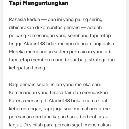
Tapi Menguntungkan
Rahasia kedua — dan ini yang paling sering
dibicarakan di komunitas pemain — adalah
peluang kemenangan yang seimbang tapi tetap
tinggi. Aladin138 tidak menipu dengan janji palsu.
Mereka membangun sistem permainan yang adil,
tapi tetap memberi ruang besar bagi strategi dan
ketepatan timing.
Bagi pemain sejati, inilah yang mereka cari.
Kemenangan yang terasa fair dan memuaskan.
Karena menang di Aladin138 bukan cuma soal
keberuntungan, tapi juga soal memahami ritme
permainan dan tahu kapan harus berhenti atau
lanjut. Di sinilah para pemain sejati menemukan