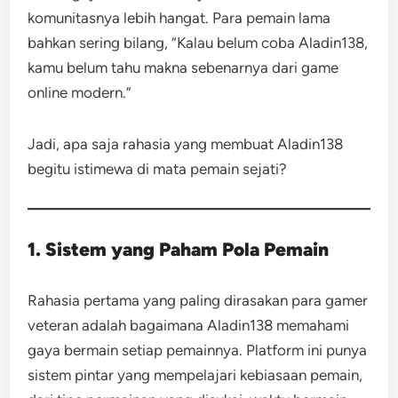
komunitasnya lebih hangat. Para pemain lama
bahkan sering bilang, “Kalau belum coba Aladin138,
kamu belum tahu makna sebenarnya dari game
online modern.”
Jadi, apa saja rahasia yang membuat Aladin138
begitu istimewa di mata pemain sejati?
1. Sistem yang Paham Pola Pemain
Rahasia pertama yang paling dirasakan para gamer
veteran adalah bagaimana Aladin138 memahami
gaya bermain setiap pemainnya. Platform ini punya
sistem pintar yang mempelajari kebiasaan pemain,