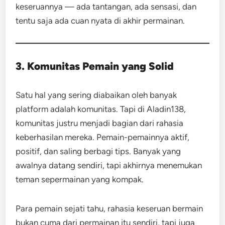
keseruannya — ada tantangan, ada sensasi, dan
tentu saja ada cuan nyata di akhir permainan.
3. Komunitas Pemain yang Solid
Satu hal yang sering diabaikan oleh banyak
platform adalah komunitas. Tapi di Aladin138,
komunitas justru menjadi bagian dari rahasia
keberhasilan mereka. Pemain-pemainnya aktif,
positif, dan saling berbagi tips. Banyak yang
awalnya datang sendiri, tapi akhirnya menemukan
teman sepermainan yang kompak.
Para pemain sejati tahu, rahasia keseruan bermain
bukan cuma dari permainan itu sendiri, tapi juga