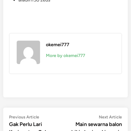
okemei777
More by okemei777
Post
Previous
Nex
Previous Article
Next Article
article:
artic
Gak Perlu Lari
Main sewarna balon
navigation