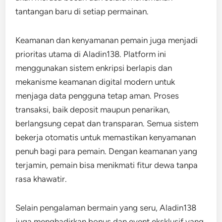
tantangan baru di setiap permainan.
Keamanan dan kenyamanan pemain juga menjadi
prioritas utama di Aladin138. Platform ini
menggunakan sistem enkripsi berlapis dan
mekanisme keamanan digital modern untuk
menjaga data pengguna tetap aman. Proses
transaksi, baik deposit maupun penarikan,
berlangsung cepat dan transparan. Semua sistem
bekerja otomatis untuk memastikan kenyamanan
penuh bagi para pemain. Dengan keamanan yang
terjamin, pemain bisa menikmati fitur dewa tanpa
rasa khawatir.
Selain pengalaman bermain yang seru, Aladin138
juga menghadirkan bonus dan event eksklusif yang