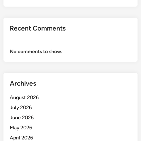
Recent Comments
No comments to show.
Archives
August 2026
July 2026
June 2026
May 2026
April 2026