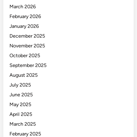
March 2026
February 2026
January 2026
December 2025
November 2025
October 2025
September 2025
August 2025
July 2025
June 2025
May 2025
April 2025
March 2025
February 2025