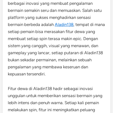
berbagai inovasi yang membuat pengalaman
bermain semakin seru dan memuaskan. Salah satu
platform yang sukses menghadirkan sensasi
bermain berbeda adalah
Aladin138
, tempat di mana
setiap pemain bisa merasakan fitur dewa yang
membuat setiap spin terasa makin epic. Dengan
sistem yang canggih, visual yang menawan, dan
gameplay yang lancar, setiap putaran di Aladin138
bukan sekadar permainan, melainkan sebuah
pengalaman yang membawa keseruan dan
kepuasan tersendiri.
Fitur dewa di Aladin138 hadir sebagai inovasi
unggulan untuk memberikan sensasi bermain yang
lebih intens dan penuh warna. Setiap kali pemain
melakukan spin, fitur ini meningkatkan peluang