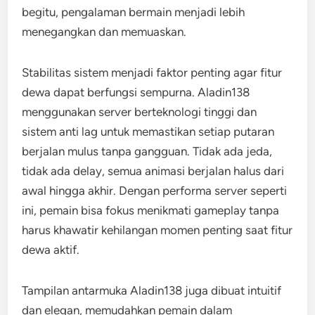
begitu, pengalaman bermain menjadi lebih
menegangkan dan memuaskan.
Stabilitas sistem menjadi faktor penting agar fitur
dewa dapat berfungsi sempurna. Aladin138
menggunakan server berteknologi tinggi dan
sistem anti lag untuk memastikan setiap putaran
berjalan mulus tanpa gangguan. Tidak ada jeda,
tidak ada delay, semua animasi berjalan halus dari
awal hingga akhir. Dengan performa server seperti
ini, pemain bisa fokus menikmati gameplay tanpa
harus khawatir kehilangan momen penting saat fitur
dewa aktif.
Tampilan antarmuka Aladin138 juga dibuat intuitif
dan elegan, memudahkan pemain dalam