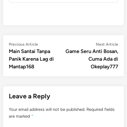
Post
Previous
Nex
Previous Article
Next Article
article:
artic
Main Santai Tanpa
Game Seru Anti Bosan,
navigation
Panik Karena Lag di
Cuma Ada di
Mantap168
Okeplay777
Leave a Reply
Your email address will not be published.
Required fields
are marked
*