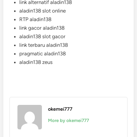
link alternatif aladin138
aladin138 slot online
RTP aladin138
link gacor aladin138
aladin138 slot gacor
link terbaru aladin138
pragmatic aladin138
aladin138 zeus
okemei777
More by okemei777