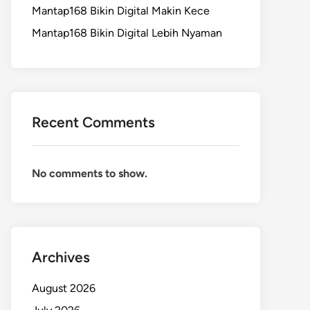
Mantap168 Bikin Digital Makin Kece
Mantap168 Bikin Digital Lebih Nyaman
Recent Comments
No comments to show.
Archives
August 2026