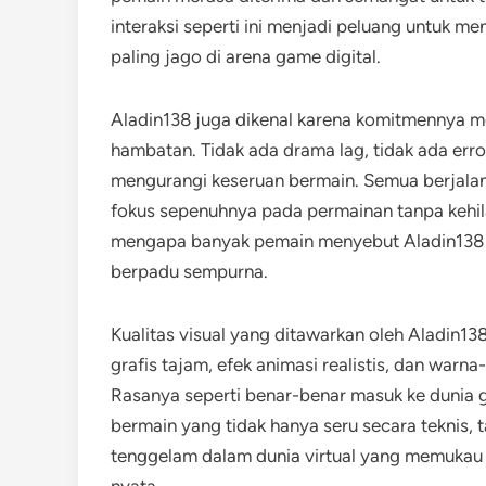
interaksi seperti ini menjadi peluang untuk
paling jago di arena game digital.
Aladin138 juga dikenal karena komitmennya 
hambatan. Tidak ada drama lag, tidak ada er
mengurangi keseruan bermain. Semua berjalan
fokus sepenuhnya pada permainan tanpa kehi
mengapa banyak pemain menyebut Aladin138 
berpadu sempurna.
Kualitas visual yang ditawarkan oleh Aladin13
grafis tajam, efek animasi realistis, dan war
Rasanya seperti benar-benar masuk ke dunia 
bermain yang tidak hanya seru secara teknis,
tenggelam dalam dunia virtual yang memukau 
nyata.