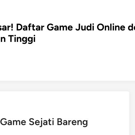
ar! Daftar Game Judi Online 
 Tinggi
 Game Sejati Bareng