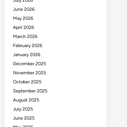
July 2026
June 2026
May 2026
April 2026
March 2026
February 2026
January 2026
December 2025
November 2025
October 2025
September 2025
August 2025
July 2025
June 2025