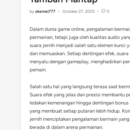
by
okemei777
•
October 27, 2025
•
0
Dalam dunia game online, pengalaman bermain 
permainan, tetapi juga oleh kualitas audio y
suara jernih menjadi salah satu elemen kunci
dan memuaskan. Setiap dentingan efek, suara
menyatu dengan gameplay, menghadirkan pen
pemain.
Salah satu hal yang langsung terasa saat berma
Suara efek yang jelas dan presisi membantu 
ledakan kemenangan hingga dentingan bonus k
yang membuat setiap putaran lebih hidup. Ko
jernih menciptakan pengalaman bermain yang 
berada di dalam arena permainan.