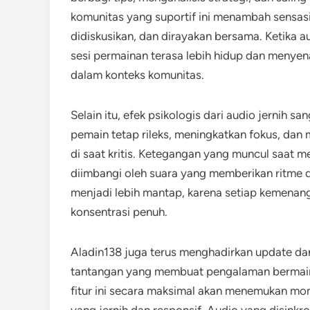
komunitas yang suportif ini menambah sensasi
didiskusikan, dan dirayakan bersama. Ketika
sesi permainan terasa lebih hidup dan menyena
dalam konteks komunitas.
Selain itu, efek psikologis dari audio jernih s
pemain tetap rileks, meningkatkan fokus, da
di saat kritis. Ketegangan yang muncul saat
diimbangi oleh suara yang memberikan ritme
menjadi lebih mantap, karena setiap kemenan
konsentrasi penuh.
Aladin138 juga terus menghadirkan update dan 
tantangan yang membuat pengalaman bermain
fitur ini secara maksimal akan menemukan mom
yang jernih dan responsif. Audio yang disinkr