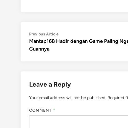
Post
Previous
Previous Article
article:
Mantap168 Hadir dengan Game Paling Nge
navigation
Cuannya
Leave a Reply
Your email address will not be published.
Required f
COMMENT
*