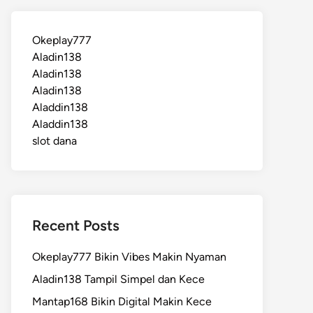
Okeplay777
Aladin138
Aladin138
Aladin138
Aladdin138
Aladdin138
slot dana
Recent Posts
Okeplay777 Bikin Vibes Makin Nyaman
Aladin138 Tampil Simpel dan Kece
Mantap168 Bikin Digital Makin Kece