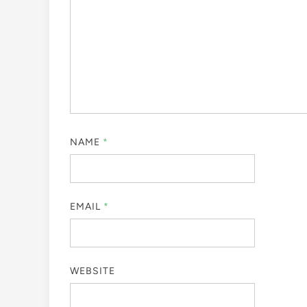
NAME
*
EMAIL
*
WEBSITE