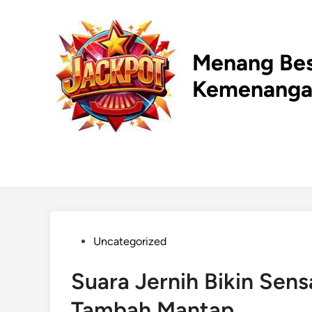
Skip
to
content
Menang Bes
Kemenangan
Posted
Uncategorized
in
Suara Jernih Bikin Sens
Tambah Mantap