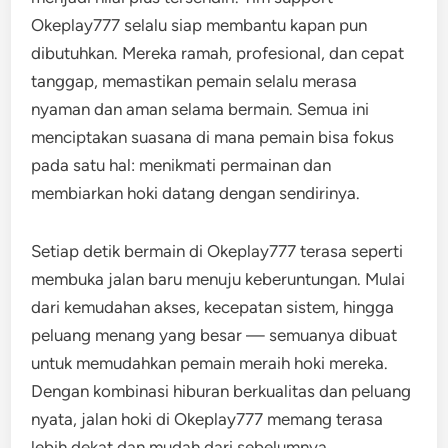
Okeplay777 selalu siap membantu kapan pun
dibutuhkan. Mereka ramah, profesional, dan cepat
tanggap, memastikan pemain selalu merasa
nyaman dan aman selama bermain. Semua ini
menciptakan suasana di mana pemain bisa fokus
pada satu hal: menikmati permainan dan
membiarkan hoki datang dengan sendirinya.
Setiap detik bermain di Okeplay777 terasa seperti
membuka jalan baru menuju keberuntungan. Mulai
dari kemudahan akses, kecepatan sistem, hingga
peluang menang yang besar — semuanya dibuat
untuk memudahkan pemain meraih hoki mereka.
Dengan kombinasi hiburan berkualitas dan peluang
nyata, jalan hoki di Okeplay777 memang terasa
lebih dekat dan mudah dari sebelumnya.