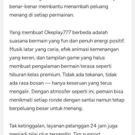
benar-benar membantu menambah peluang
menang di setiap permainan.
Yang membuat Okeplay777 berbeda adalah
suasana bermain yang fun dan penuh energi positif.
Musik latar yang ceria, efek animasi kemenangan
yang keren, dan tampilan game yang halus
membuat pengalaman bermain terasa seperti
hiburan kelas premium. Tidak ada tekanan, tidak
ada rasa bosan — hanya keseruan yang terus
mengalir. Dengan atmosfer seperti ini, pemain bisa
menikmati setiap ronde dengan santai namun tetap
berpeluang besar untuk menang.
Tak ketinggalan, layanan pelanggan 24 jam juga
menjadi nilai plus tersendiri. Tim support