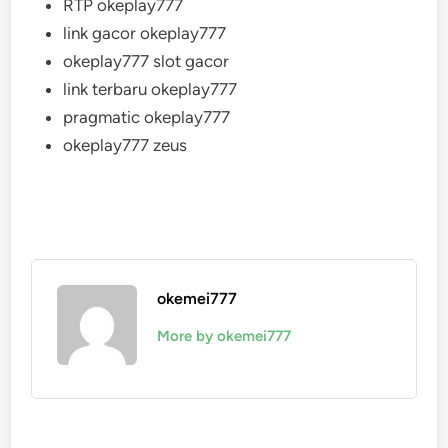
RTP okeplay777
link gacor okeplay777
okeplay777 slot gacor
link terbaru okeplay777
pragmatic okeplay777
okeplay777 zeus
okemei777
More by okemei777