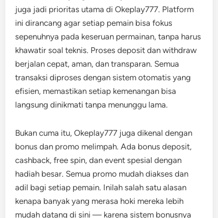
juga jadi prioritas utama di Okeplay777. Platform
ini dirancang agar setiap pemain bisa fokus
sepenuhnya pada keseruan permainan, tanpa harus
khawatir soal teknis. Proses deposit dan withdraw
berjalan cepat, aman, dan transparan. Semua
transaksi diproses dengan sistem otomatis yang
efisien, memastikan setiap kemenangan bisa
langsung dinikmati tanpa menunggu lama.
Bukan cuma itu, Okeplay777 juga dikenal dengan
bonus dan promo melimpah. Ada bonus deposit,
cashback, free spin, dan event spesial dengan
hadiah besar. Semua promo mudah diakses dan
adil bagi setiap pemain. Inilah salah satu alasan
kenapa banyak yang merasa hoki mereka lebih
mudah datang di sini — karena sistem bonusnya