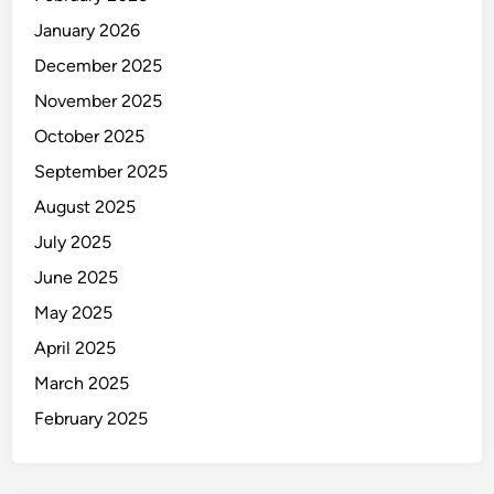
January 2026
December 2025
November 2025
October 2025
September 2025
August 2025
July 2025
June 2025
May 2025
April 2025
March 2025
February 2025