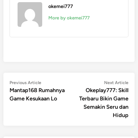
okemei777
More by okemei777
Post
Previous
Nex
Previous Article
Next Article
article:
artic
Mantap168 Rumahnya
Okeplay777: Skill
navigation
Game Kesukaan Lo
Terbaru Bikin Game
Semakin Seru dan
Hidup