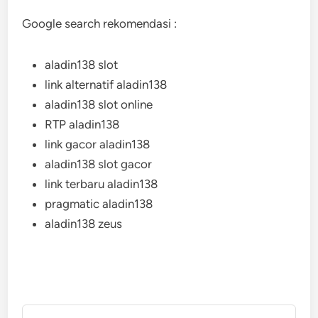
Google search rekomendasi :
aladin138 slot
link alternatif aladin138
aladin138 slot online
RTP aladin138
link gacor aladin138
aladin138 slot gacor
link terbaru aladin138
pragmatic aladin138
aladin138 zeus