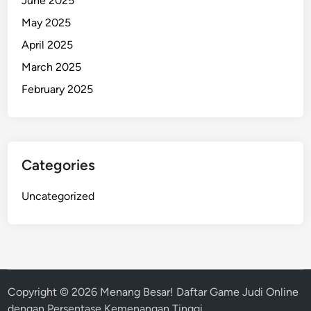
June 2025
May 2025
April 2025
March 2025
February 2025
Categories
Uncategorized
Copyright © 2026
Menang Besar! Daftar Game Judi Online
dengan Persentase Kemenangan Tinggi
.