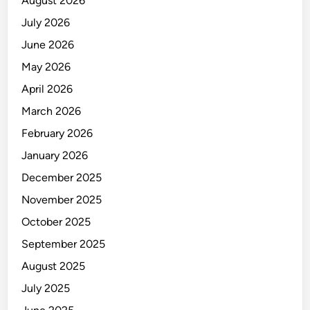
August 2026
July 2026
June 2026
May 2026
April 2026
March 2026
February 2026
January 2026
December 2025
November 2025
October 2025
September 2025
August 2025
July 2025