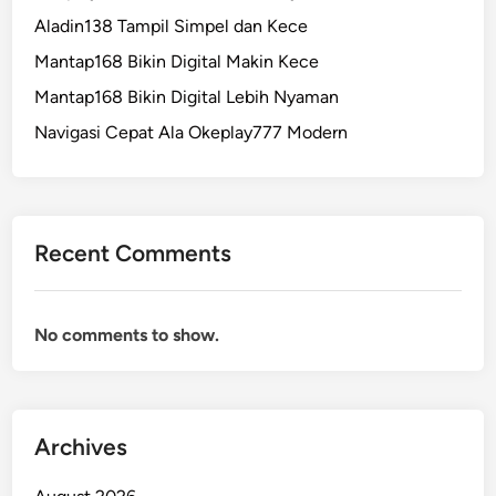
Aladin138 Tampil Simpel dan Kece
Mantap168 Bikin Digital Makin Kece
Mantap168 Bikin Digital Lebih Nyaman
Navigasi Cepat Ala Okeplay777 Modern
Recent Comments
No comments to show.
Archives