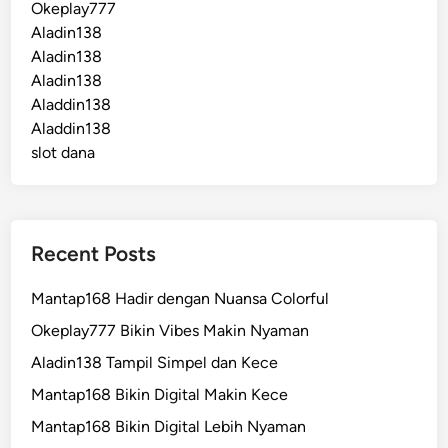
Okeplay777
Aladin138
Aladin138
Aladin138
Aladdin138
Aladdin138
slot dana
Recent Posts
Mantap168 Hadir dengan Nuansa Colorful
Okeplay777 Bikin Vibes Makin Nyaman
Aladin138 Tampil Simpel dan Kece
Mantap168 Bikin Digital Makin Kece
Mantap168 Bikin Digital Lebih Nyaman