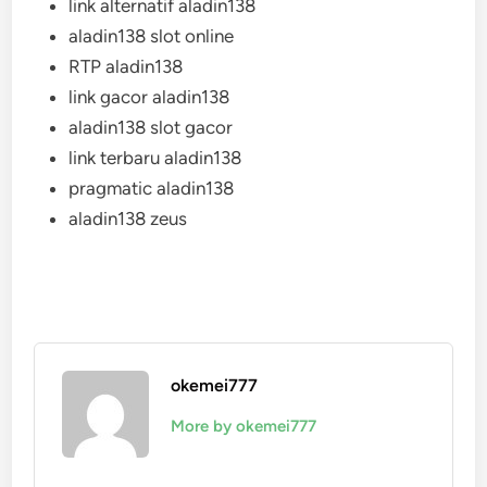
link alternatif aladin138
aladin138 slot online
RTP aladin138
link gacor aladin138
aladin138 slot gacor
link terbaru aladin138
pragmatic aladin138
aladin138 zeus
okemei777
More by okemei777