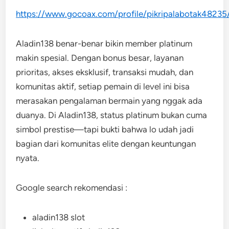
https://www.gocoax.com/profile/pikripalabotak48235/
Aladin138 benar-benar bikin member platinum
makin spesial. Dengan bonus besar, layanan
prioritas, akses eksklusif, transaksi mudah, dan
komunitas aktif, setiap pemain di level ini bisa
merasakan pengalaman bermain yang nggak ada
duanya. Di Aladin138, status platinum bukan cuma
simbol prestise—tapi bukti bahwa lo udah jadi
bagian dari komunitas elite dengan keuntungan
nyata.
Google search rekomendasi :
aladin138 slot