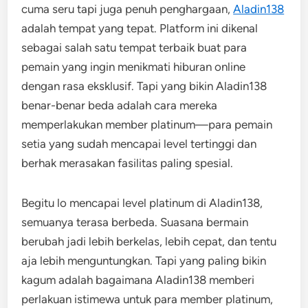
cuma seru tapi juga penuh penghargaan,
Aladin138
adalah tempat yang tepat. Platform ini dikenal
sebagai salah satu tempat terbaik buat para
pemain yang ingin menikmati hiburan online
dengan rasa eksklusif. Tapi yang bikin Aladin138
benar-benar beda adalah cara mereka
memperlakukan member platinum—para pemain
setia yang sudah mencapai level tertinggi dan
berhak merasakan fasilitas paling spesial.
Begitu lo mencapai level platinum di Aladin138,
semuanya terasa berbeda. Suasana bermain
berubah jadi lebih berkelas, lebih cepat, dan tentu
aja lebih menguntungkan. Tapi yang paling bikin
kagum adalah bagaimana Aladin138 memberi
perlakuan istimewa untuk para member platinum,