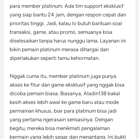
para member platinum. Ada tim support eksklusif
yang siap bantu 24 jam, dengan respon cepat dan
prioritas tinggi. Jadi, kalau lo butuh bantuan soal
transaksi, game, atau promo, semuanya bisa
diselesaikan tanpa harus nunggu lama. Layanan ini
bikin pemain platinum merasa dihargai dan
diperlakukan seperti tamu kehormatan.
Nggak cuma itu, member platinum juga punya
akses ke fitur dan game eksklusif yang nggak bisa
dicoba pemain biasa. Biasanya, Aladin138 bakal
kasih akses lebih awal ke game baru atau mode
permainan khusus, biar para platinum bisa jadi
yang pertama ngerasain sensasinya. Dengan
begitu, mereka bisa menikmati pengalaman
bermain yang lebih segar dan menantang. Ini bukti