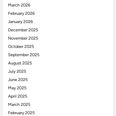
March 2026
February 2026
January 2026
December 2025
November 2025
October 2025
September 2025
August 2025
July 2025
June 2025
May 2025
April 2025
March 2025
February 2025