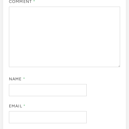
COMMENT
*
NAME
*
EMAIL
*