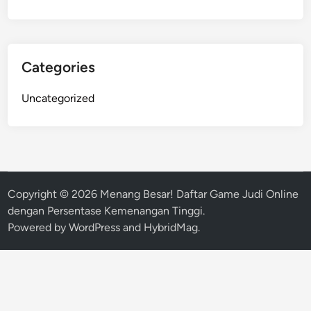
Categories
Uncategorized
Copyright © 2026
Menang Besar! Daftar Game Judi Online
dengan Persentase Kemenangan Tinggi
.
Powered by
WordPress
and
HybridMag
.