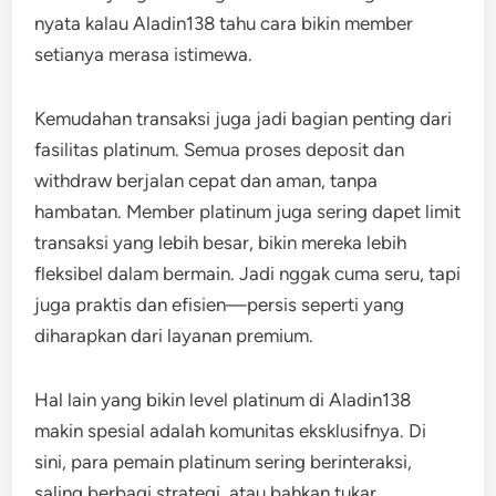
nyata kalau Aladin138 tahu cara bikin member
setianya merasa istimewa.
Kemudahan transaksi juga jadi bagian penting dari
fasilitas platinum. Semua proses deposit dan
withdraw berjalan cepat dan aman, tanpa
hambatan. Member platinum juga sering dapet limit
transaksi yang lebih besar, bikin mereka lebih
fleksibel dalam bermain. Jadi nggak cuma seru, tapi
juga praktis dan efisien—persis seperti yang
diharapkan dari layanan premium.
Hal lain yang bikin level platinum di Aladin138
makin spesial adalah komunitas eksklusifnya. Di
sini, para pemain platinum sering berinteraksi,
saling berbagi strategi, atau bahkan tukar