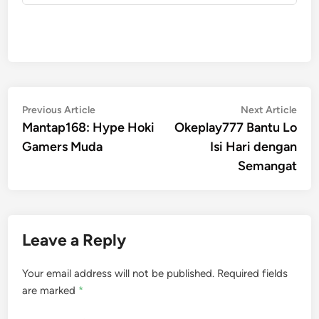
Post
Previous
Nex
Previous Article
Next Article
article:
artic
Mantap168: Hype Hoki
Okeplay777 Bantu Lo
navigation
Gamers Muda
Isi Hari dengan
Semangat
Leave a Reply
Your email address will not be published.
Required fields
are marked
*