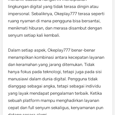
lingkungan digital yang tidak terasa dingin atau
impersonal. Sebaliknya, Okeplay777 terasa seperti
ruang nyaman di mana pengguna bisa bersantai,
menikmati hiburan, dan merasa disambut dengan
senyum setiap kali kembali.
Dalam setiap aspek, Okeplay777 benar-benar
menampilkan kombinasi antara kecepatan layanan
dan keramahan yang jarang ditemukan. Tidak
hanya fokus pada teknologi, tetapi juga pada sisi
manusiawi dalam dunia digital. Pengguna tidak
dianggap sebagai angka, tetapi sebagai individu
yang layak mendapat pengalaman terbaik. Ketika
sebuah platform mampu menghadirkan layanan
cepat dan full senyum sekaligus, kenyamanan pun
datang secara alami.