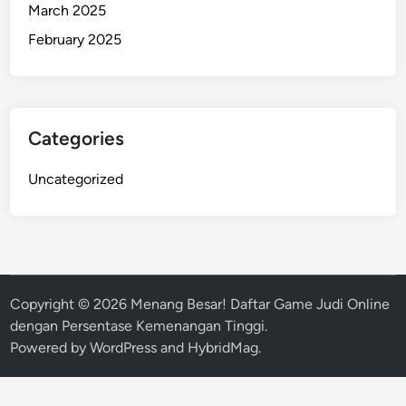
March 2025
February 2025
Categories
Uncategorized
Copyright © 2026
Menang Besar! Daftar Game Judi Online
dengan Persentase Kemenangan Tinggi
.
Powered by
WordPress
and
HybridMag
.