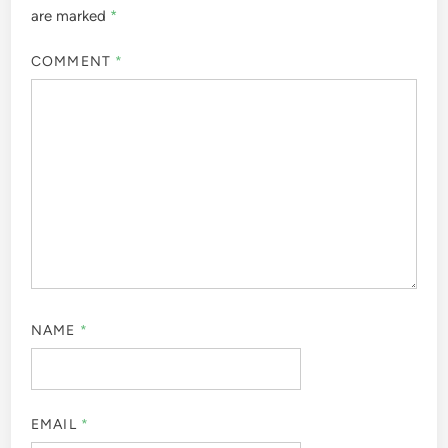
are marked
*
COMMENT
*
NAME
*
EMAIL
*