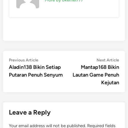
More by okemei777
Post
Previous
Nex
Previous Article
Next Article
article:
artic
Aladin138 Bikin Setiap
Mantap168 Bikin
navigation
Putaran Penuh Senyum
Lautan Game Penuh
Kejutan
Leave a Reply
Your email address will not be published.
Required fields