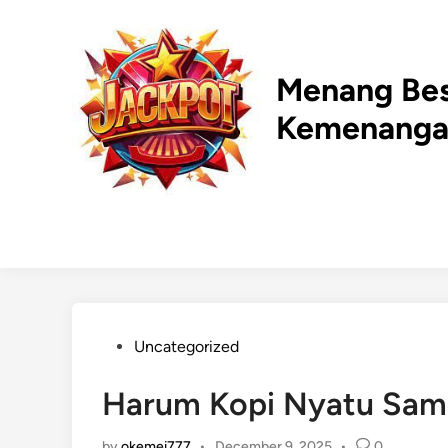
Skip
to
content
Menang Bes
Kemenangan
Posted
Uncategorized
in
Harum Kopi Nyatu Sam
by
okemei777
•
December 9, 2025
•
0