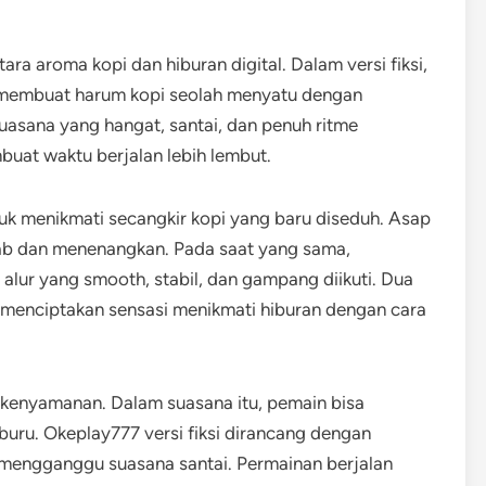
ra aroma kopi dan hiburan digital. Dalam versi fiksi,
embuat harum kopi seolah menyatu dengan
asana yang hangat, santai, dan penuh ritme
t waktu berjalan lebih lembut.
uk menikmati secangkir kopi yang baru diseduh. Asap
ab dan menenangkan. Pada saat yang sama,
alur yang smooth, stabil, dan gampang diikuti. Dua
i, menciptakan sensasi menikmati hiburan dengan cara
 kenyamanan. Dalam suasana itu, pemain bisa
uru. Okeplay777 versi fiksi dirancang dengan
k mengganggu suasana santai. Permainan berjalan