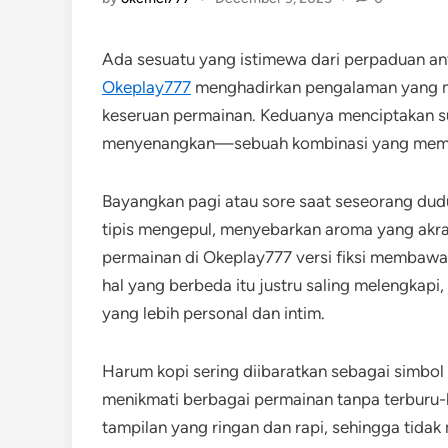
Ada sesuatu yang istimewa dari perpaduan anta
Okeplay777
menghadirkan pengalaman yang m
keseruan permainan. Keduanya menciptakan su
menyenangkan—sebuah kombinasi yang membua
Bayangkan pagi atau sore saat seseorang dud
tipis mengepul, menyebarkan aroma yang akr
permainan di Okeplay777 versi fiksi membawa 
hal yang berbeda itu justru saling melengkap
yang lebih personal dan intim.
Harum kopi sering diibaratkan sebagai simbol
menikmati berbagai permainan tanpa terburu-b
tampilan yang ringan dan rapi, sehingga tida