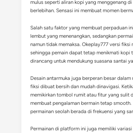
mulus seperti aliran kopi yang menggenang di
berlebihan. Sensasi ini membuat momen bermai
Salah satu faktor yang membuat perpaduan ini
lembut yang menenangkan, sedangkan permain
namun tidak memaksa. Okeplay777 versi fiksi m
sehingga pemain dapat tetap menikmati kopi 
dirancang untuk mendukung suasana santai ya
Desain antarmuka juga berperan besar dalam m
fiksi dibuat bersih dan mudah dinavigasi. Keti
memikirkan tombol rumit atau fitur yang sulit
membuat pengalaman bermain tetap smooth. I
permainan seolah berada di frekuensi yang 
Permainan di platform ini juga memiliki varia