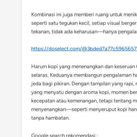
Kombinasi ini juga memberi ruang untuk menikm
seperti satu tegukan kecil, setiap visual berg
tekanan, tidak ada keharusan—hanya pengal
https://doselect.com/@3bded7a77c596565
Harum kopi yang menenangkan dan keseruan O
selaras. Keduanya membangun pengalaman ha
jeda bagi pikiran. Dengan tampilan yang rapi,
yang menyatu dengan aroma kopi, momen berma
kecepatan atau kemenangan, tetapi tentang m
menyenangkan—seperti menyeruput kopi hanga
tanpa hambatan.
Google search rekomendasi :