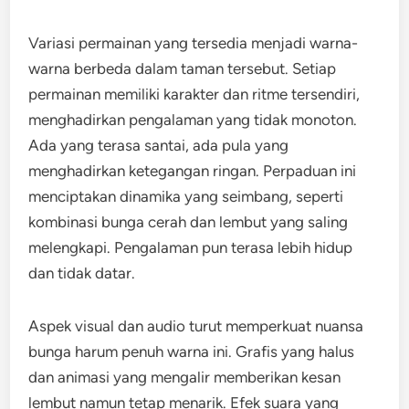
Variasi permainan yang tersedia menjadi warna-
warna berbeda dalam taman tersebut. Setiap
permainan memiliki karakter dan ritme tersendiri,
menghadirkan pengalaman yang tidak monoton.
Ada yang terasa santai, ada pula yang
menghadirkan ketegangan ringan. Perpaduan ini
menciptakan dinamika yang seimbang, seperti
kombinasi bunga cerah dan lembut yang saling
melengkapi. Pengalaman pun terasa lebih hidup
dan tidak datar.
Aspek visual dan audio turut memperkuat nuansa
bunga harum penuh warna ini. Grafis yang halus
dan animasi yang mengalir memberikan kesan
lembut namun tetap menarik. Efek suara yang