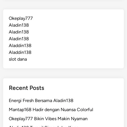
Okeplay777
Aladin138
Aladin138
Aladin138
Aladdin138
Aladdin138
slot dana
Recent Posts
Energi Fresh Bersama Aladin138
Mantap168 Hadir dengan Nuansa Colorful
Okeplay777 Bikin Vibes Makin Nyaman