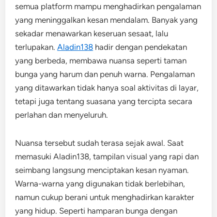
semua platform mampu menghadirkan pengalaman
yang meninggalkan kesan mendalam. Banyak yang
sekadar menawarkan keseruan sesaat, lalu
terlupakan.
Aladin138
hadir dengan pendekatan
yang berbeda, membawa nuansa seperti taman
bunga yang harum dan penuh warna. Pengalaman
yang ditawarkan tidak hanya soal aktivitas di layar,
tetapi juga tentang suasana yang tercipta secara
perlahan dan menyeluruh.
Nuansa tersebut sudah terasa sejak awal. Saat
memasuki Aladin138, tampilan visual yang rapi dan
seimbang langsung menciptakan kesan nyaman.
Warna-warna yang digunakan tidak berlebihan,
namun cukup berani untuk menghadirkan karakter
yang hidup. Seperti hamparan bunga dengan