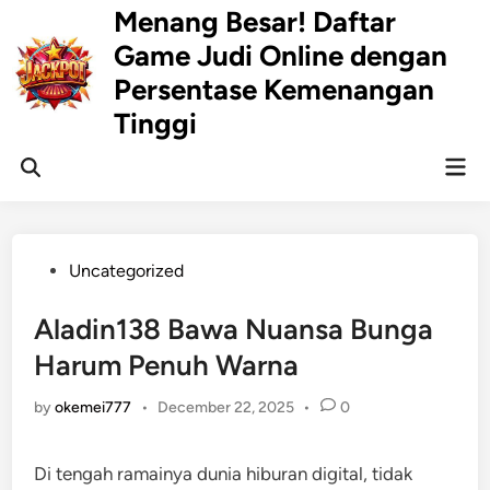
Skip
Menang Besar! Daftar
to
Game Judi Online dengan
content
Persentase Kemenangan
Tinggi
Mai
Open
Men
Search
Posted
Uncategorized
in
Aladin138 Bawa Nuansa Bunga
Harum Penuh Warna
by
okemei777
•
December 22, 2025
•
0
Di tengah ramainya dunia hiburan digital, tidak