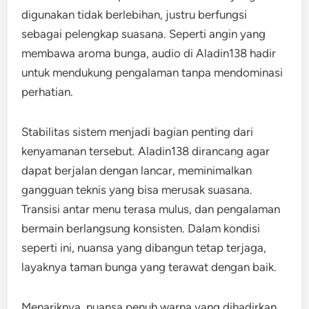
digunakan tidak berlebihan, justru berfungsi
sebagai pelengkap suasana. Seperti angin yang
membawa aroma bunga, audio di Aladin138 hadir
untuk mendukung pengalaman tanpa mendominasi
perhatian.
Stabilitas sistem menjadi bagian penting dari
kenyamanan tersebut. Aladin138 dirancang agar
dapat berjalan dengan lancar, meminimalkan
gangguan teknis yang bisa merusak suasana.
Transisi antar menu terasa mulus, dan pengalaman
bermain berlangsung konsisten. Dalam kondisi
seperti ini, nuansa yang dibangun tetap terjaga,
layaknya taman bunga yang terawat dengan baik.
Menariknya, nuansa penuh warna yang dihadirkan