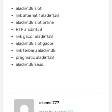
aladin138 slot
link alternatif aladin138
aladin138 slot online
RTP aladin138
link gacor aladin138
aladin138 slot gacor
link terbaru aladin138
pragmatic aladin138
aladin138 zeus
okemei777