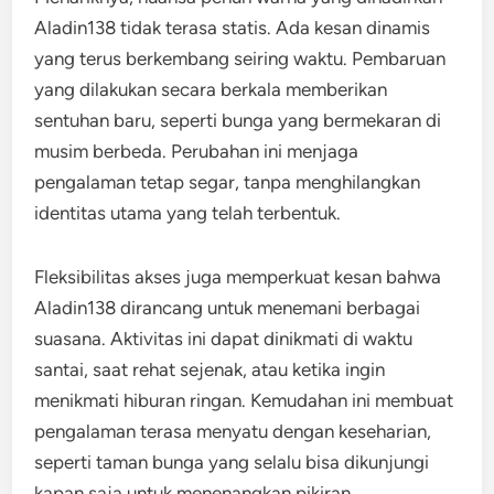
Aladin138 tidak terasa statis. Ada kesan dinamis
yang terus berkembang seiring waktu. Pembaruan
yang dilakukan secara berkala memberikan
sentuhan baru, seperti bunga yang bermekaran di
musim berbeda. Perubahan ini menjaga
pengalaman tetap segar, tanpa menghilangkan
identitas utama yang telah terbentuk.
Fleksibilitas akses juga memperkuat kesan bahwa
Aladin138 dirancang untuk menemani berbagai
suasana. Aktivitas ini dapat dinikmati di waktu
santai, saat rehat sejenak, atau ketika ingin
menikmati hiburan ringan. Kemudahan ini membuat
pengalaman terasa menyatu dengan keseharian,
seperti taman bunga yang selalu bisa dikunjungi
kapan saja untuk menenangkan pikiran.