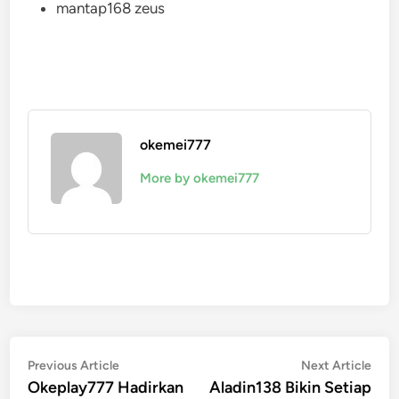
mantap168 zeus
okemei777
More by okemei777
Post
Previous
Nex
Previous Article
Next Article
article:
artic
Okeplay777 Hadirkan
Aladin138 Bikin Setiap
navigation