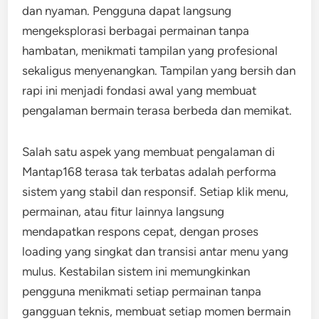
dan nyaman. Pengguna dapat langsung
mengeksplorasi berbagai permainan tanpa
hambatan, menikmati tampilan yang profesional
sekaligus menyenangkan. Tampilan yang bersih dan
rapi ini menjadi fondasi awal yang membuat
pengalaman bermain terasa berbeda dan memikat.
Salah satu aspek yang membuat pengalaman di
Mantap168 terasa tak terbatas adalah performa
sistem yang stabil dan responsif. Setiap klik menu,
permainan, atau fitur lainnya langsung
mendapatkan respons cepat, dengan proses
loading yang singkat dan transisi antar menu yang
mulus. Kestabilan sistem ini memungkinkan
pengguna menikmati setiap permainan tanpa
gangguan teknis, membuat setiap momen bermain