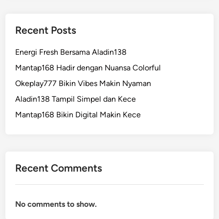
Recent Posts
Energi Fresh Bersama Aladin138
Mantap168 Hadir dengan Nuansa Colorful
Okeplay777 Bikin Vibes Makin Nyaman
Aladin138 Tampil Simpel dan Kece
Mantap168 Bikin Digital Makin Kece
Recent Comments
No comments to show.