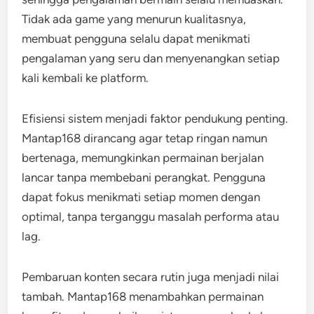
Tidak ada game yang menurun kualitasnya,
membuat pengguna selalu dapat menikmati
pengalaman yang seru dan menyenangkan setiap
kali kembali ke platform.
Efisiensi sistem menjadi faktor pendukung penting.
Mantap168 dirancang agar tetap ringan namun
bertenaga, memungkinkan permainan berjalan
lancar tanpa membebani perangkat. Pengguna
dapat fokus menikmati setiap momen dengan
optimal, tanpa terganggu masalah performa atau
lag.
Pembaruan konten secara rutin juga menjadi nilai
tambah. Mantap168 menambahkan permainan