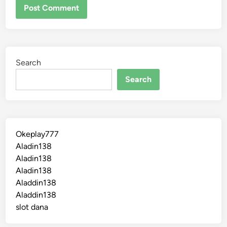
Search
Search
Okeplay777
Aladin138
Aladin138
Aladin138
Aladdin138
Aladdin138
slot dana