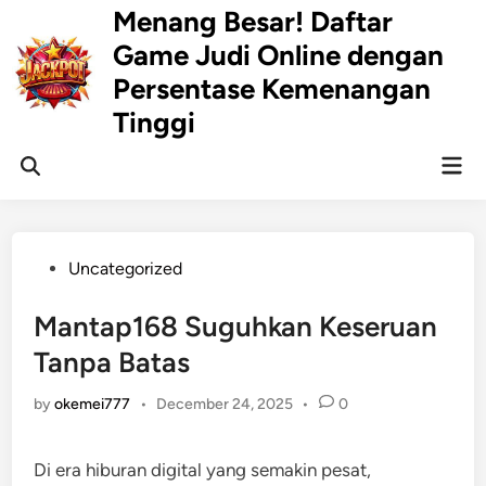
Skip
Menang Besar! Daftar
to
Game Judi Online dengan
content
Persentase Kemenangan
Tinggi
Mai
Open
Men
Search
Posted
Uncategorized
in
Mantap168 Suguhkan Keseruan
Tanpa Batas
by
okemei777
•
December 24, 2025
•
0
Di era hiburan digital yang semakin pesat,