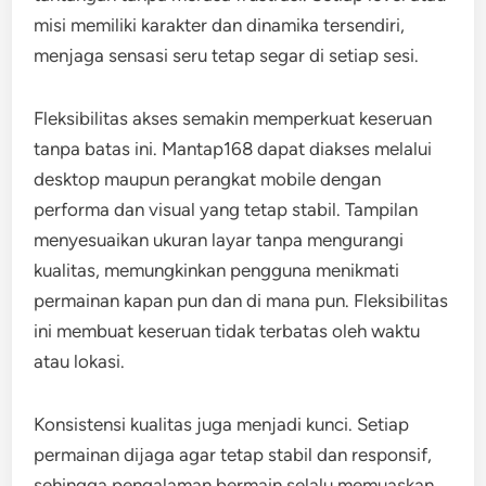
misi memiliki karakter dan dinamika tersendiri,
menjaga sensasi seru tetap segar di setiap sesi.
Fleksibilitas akses semakin memperkuat keseruan
tanpa batas ini. Mantap168 dapat diakses melalui
desktop maupun perangkat mobile dengan
performa dan visual yang tetap stabil. Tampilan
menyesuaikan ukuran layar tanpa mengurangi
kualitas, memungkinkan pengguna menikmati
permainan kapan pun dan di mana pun. Fleksibilitas
ini membuat keseruan tidak terbatas oleh waktu
atau lokasi.
Konsistensi kualitas juga menjadi kunci. Setiap
permainan dijaga agar tetap stabil dan responsif,
sehingga pengalaman bermain selalu memuaskan.