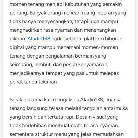
momen tenang menjadi kebutuhan yang semakin
penting. Banyak orang mencari ruang hiburan yang
tidak hanya menyenangkan, tetapi juga mampu
menghadirkan rasa nyaman dan menenangkan
pikiran.
Aladin138
hadir sebagai platform hiburan
digital yang mampu menemani momen-momen
tenang dengan pengalaman bermain yang
seimbang, lembut, dan penuh kenyamanan,
menjadikannya tempat yang pas untuk melepas
penat tanpa tekanan.
Sejak pertama kali mengakses Aladin138, nuansa
tenang langsung terasa melalui tampilan antarmuka
yang bersih dan tertata rapi. Desain visual yang
tidak berlebihan membuat mata terasa nyaman,
sementara struktur menu yang jelas memudahkan