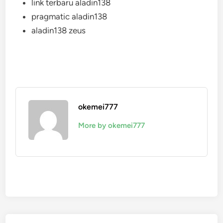
link terbaru aladin138
pragmatic aladin138
aladin138 zeus
okemei777
More by okemei777