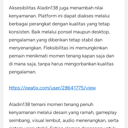
Aksesibilitas Aladin138 juga menambah nilai
kenyamanan. Platform ini dapat diakses melalui
berbagai perangkat dengan kualitas yang tetap
konsisten. Baik melalui ponsel maupun desktop,
pengalaman yang diberikan tetap stabil dan
menyenangkan. Fleksibilitas ini memungkinkan
pemain menikmati momen tenang kapan saja dan
di mana saja, tanpa harus mengorbankan kualitas
pengalaman.
https://peatix.com/user/28641775/view
Aladin138 temani momen tenang penuh
kenyamanan melalui desain yang ramah, gameplay
seimbang, visual lembut, audio menenangkan, serta