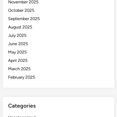
November 2025
October 2025
September 2025
August 2025
July 2025
June 2025
May 2025
April 2025
March 2025
February 2025
Categories