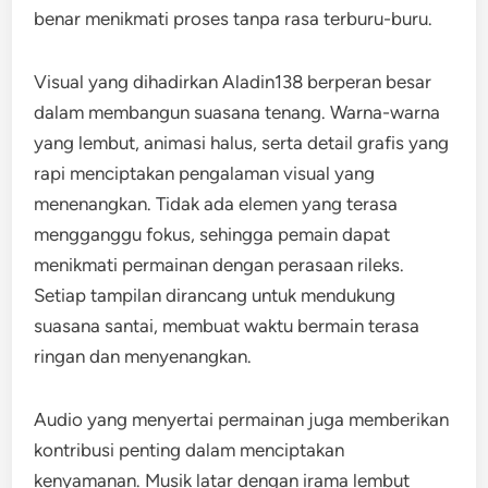
benar menikmati proses tanpa rasa terburu-buru.
Visual yang dihadirkan Aladin138 berperan besar
dalam membangun suasana tenang. Warna-warna
yang lembut, animasi halus, serta detail grafis yang
rapi menciptakan pengalaman visual yang
menenangkan. Tidak ada elemen yang terasa
mengganggu fokus, sehingga pemain dapat
menikmati permainan dengan perasaan rileks.
Setiap tampilan dirancang untuk mendukung
suasana santai, membuat waktu bermain terasa
ringan dan menyenangkan.
Audio yang menyertai permainan juga memberikan
kontribusi penting dalam menciptakan
kenyamanan. Musik latar dengan irama lembut