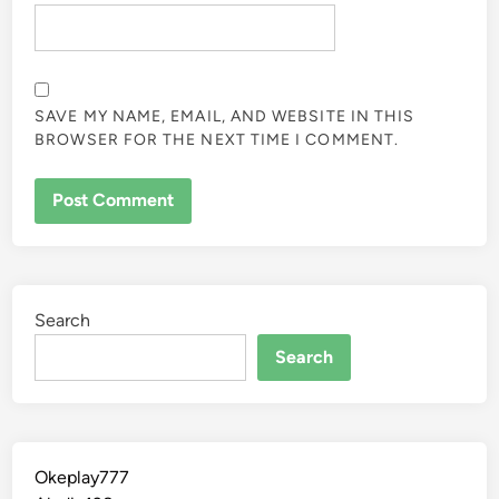
SAVE MY NAME, EMAIL, AND WEBSITE IN THIS
BROWSER FOR THE NEXT TIME I COMMENT.
Search
Search
Okeplay777