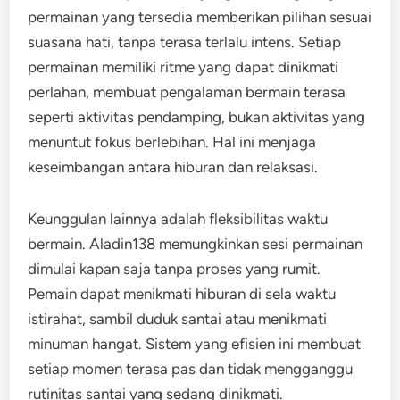
permainan yang tersedia memberikan pilihan sesuai
suasana hati, tanpa terasa terlalu intens. Setiap
permainan memiliki ritme yang dapat dinikmati
perlahan, membuat pengalaman bermain terasa
seperti aktivitas pendamping, bukan aktivitas yang
menuntut fokus berlebihan. Hal ini menjaga
keseimbangan antara hiburan dan relaksasi.
Keunggulan lainnya adalah fleksibilitas waktu
bermain. Aladin138 memungkinkan sesi permainan
dimulai kapan saja tanpa proses yang rumit.
Pemain dapat menikmati hiburan di sela waktu
istirahat, sambil duduk santai atau menikmati
minuman hangat. Sistem yang efisien ini membuat
setiap momen terasa pas dan tidak mengganggu
rutinitas santai yang sedang dinikmati.