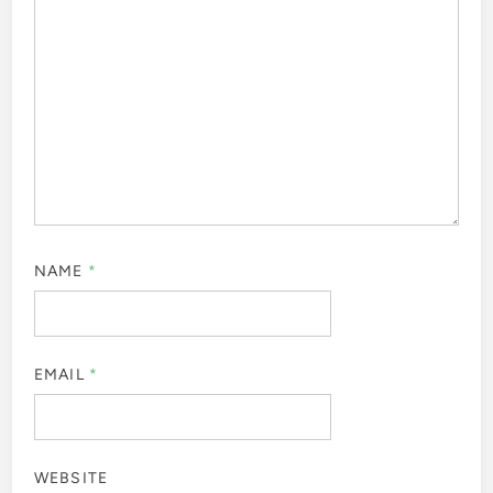
NAME
*
EMAIL
*
WEBSITE