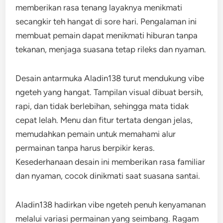
memberikan rasa tenang layaknya menikmati
secangkir teh hangat di sore hari. Pengalaman ini
membuat pemain dapat menikmati hiburan tanpa
tekanan, menjaga suasana tetap rileks dan nyaman.
Desain antarmuka Aladin138 turut mendukung vibe
ngeteh yang hangat. Tampilan visual dibuat bersih,
rapi, dan tidak berlebihan, sehingga mata tidak
cepat lelah. Menu dan fitur tertata dengan jelas,
memudahkan pemain untuk memahami alur
permainan tanpa harus berpikir keras.
Kesederhanaan desain ini memberikan rasa familiar
dan nyaman, cocok dinikmati saat suasana santai.
Aladin138 hadirkan vibe ngeteh penuh kenyamanan
melalui variasi permainan yang seimbang. Ragam