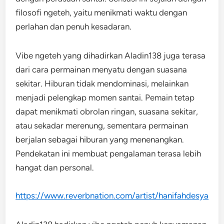
filosofi ngeteh, yaitu menikmati waktu dengan
perlahan dan penuh kesadaran.
Vibe ngeteh yang dihadirkan Aladin138 juga terasa
dari cara permainan menyatu dengan suasana
sekitar. Hiburan tidak mendominasi, melainkan
menjadi pelengkap momen santai. Pemain tetap
dapat menikmati obrolan ringan, suasana sekitar,
atau sekadar merenung, sementara permainan
berjalan sebagai hiburan yang menenangkan.
Pendekatan ini membuat pengalaman terasa lebih
hangat dan personal.
https://www.reverbnation.com/artist/hanifahdesya