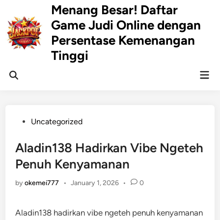
Skip
Menang Besar! Daftar
to
Game Judi Online dengan
content
Persentase Kemenangan
Tinggi
Mai
Open
Men
Search
Posted
Uncategorized
in
Aladin138 Hadirkan Vibe Ngeteh
Penuh Kenyamanan
by
okemei777
•
January 1, 2026
•
0
Aladin138 hadirkan vibe ngeteh penuh kenyamanan