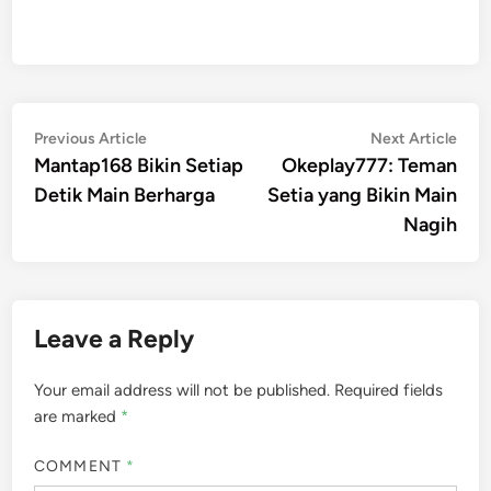
Post
Previous
Nex
Previous Article
Next Article
article:
artic
Mantap168 Bikin Setiap
Okeplay777: Teman
navigation
Detik Main Berharga
Setia yang Bikin Main
Nagih
Leave a Reply
Your email address will not be published.
Required fields
are marked
*
COMMENT
*