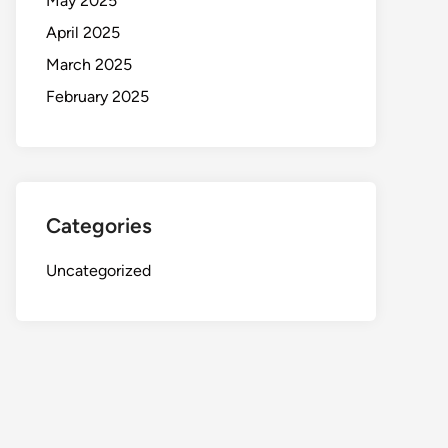
May 2025
April 2025
March 2025
February 2025
Categories
Uncategorized