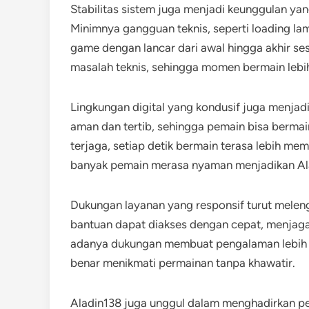
Stabilitas sistem juga menjadi keunggulan ya
Minimnya gangguan teknis, seperti loading la
game dengan lancar dari awal hingga akhir ses
masalah teknis, sehingga momen bermain leb
Lingkungan digital yang kondusif juga menjad
aman dan tertib, sehingga pemain bisa bermai
terjaga, setiap detik bermain terasa lebih me
banyak pemain merasa nyaman menjadikan Ala
Dukungan layanan yang responsif turut melen
bantuan dapat diakses dengan cepat, menjaga 
adanya dukungan membuat pengalaman lebih 
benar menikmati permainan tanpa khawatir.
Aladin138 juga unggul dalam menghadirkan pe