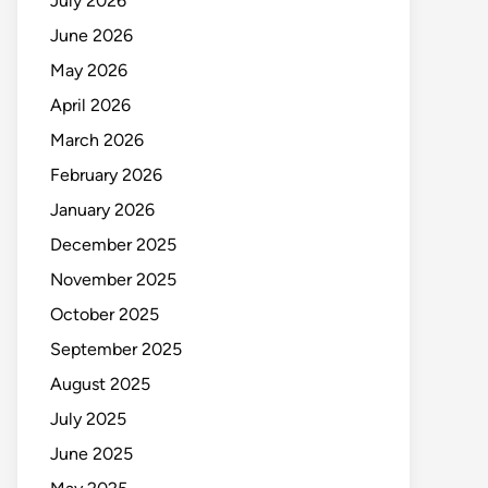
July 2026
June 2026
May 2026
April 2026
March 2026
February 2026
January 2026
December 2025
November 2025
October 2025
September 2025
August 2025
July 2025
June 2025