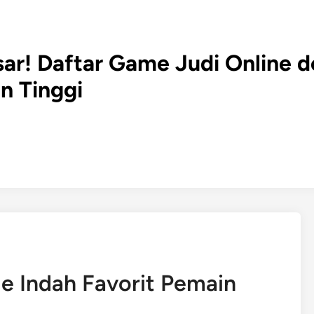
ar! Daftar Game Judi Online 
 Tinggi
e Indah Favorit Pemain