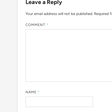
Leave a Reply
Your email address will not be published.
Required f
COMMENT
*
NAME
*