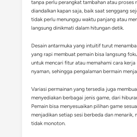
tanpa perlu perangkat tambahan atau proses ru
diandalkan kapan saja, baik saat senggang sej
tidak perlu menunggu waktu panjang atau men
langsung dinikmati dalam hitungan detik.
Desain antarmuka yang intuitif turut menamba
yang rapi membuat pemain bisa langsung foku
untuk mencari fitur atau memahami cara kerja 
nyaman, sehingga pengalaman bermain menjad
Variasi permainan yang tersedia juga membuat
menyediakan berbagai jenis game, dari hibura
Pemain bisa menyesuaikan pilihan game sesuai 
menjadikan setiap sesi berbeda dan menarik, 
tidak monoton.