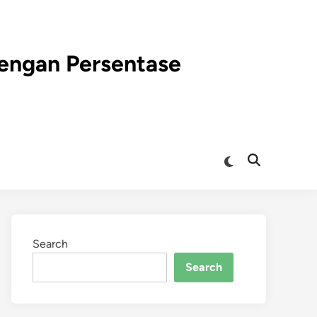
dengan Persentase
Switch
Open
to
Search
dark
mode
Search
Search