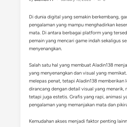
Di dunia digital yang semakin berkembang, ga
pengalaman yang mampu menghadirkan keserua
mata. Di antara berbagai platform yang tersed
pemain yang mencari game indah sekaligus seru
menyenangkan.
Salah satu hal yang membuat Aladin138 menjad
yang menyenangkan dan visual yang memikat.
melepas penat, tetapi Aladin138 memberikan l
dirancang dengan detail visual yang menarik
tetapi juga estetis. Grafis yang rapi, animas
pengalaman yang memanjakan mata dan pikir
Kemudahan akses menjadi faktor penting lainn