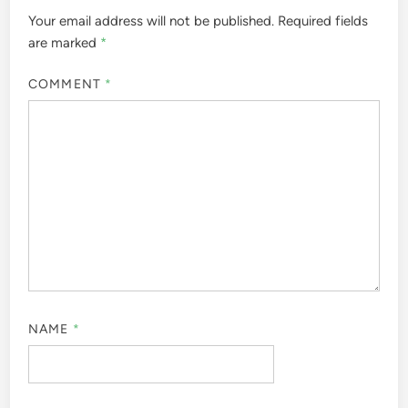
Your email address will not be published.
Required fields
are marked
*
COMMENT
*
NAME
*