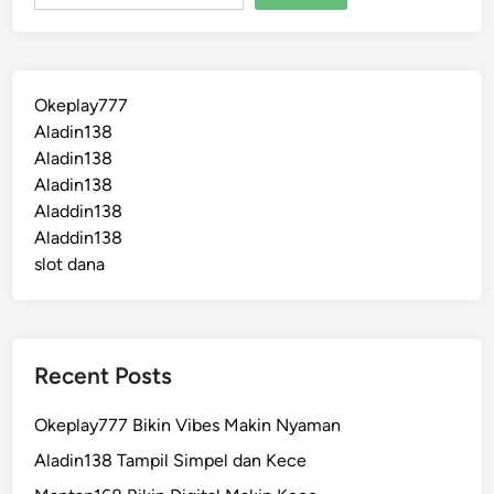
Okeplay777
Aladin138
Aladin138
Aladin138
Aladdin138
Aladdin138
slot dana
Recent Posts
Okeplay777 Bikin Vibes Makin Nyaman
Aladin138 Tampil Simpel dan Kece