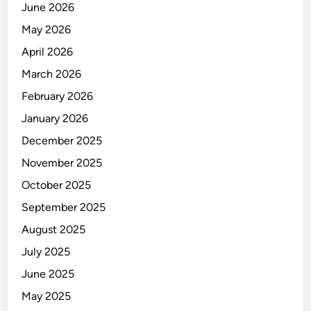
June 2026
May 2026
April 2026
March 2026
February 2026
January 2026
December 2025
November 2025
October 2025
September 2025
August 2025
July 2025
June 2025
May 2025