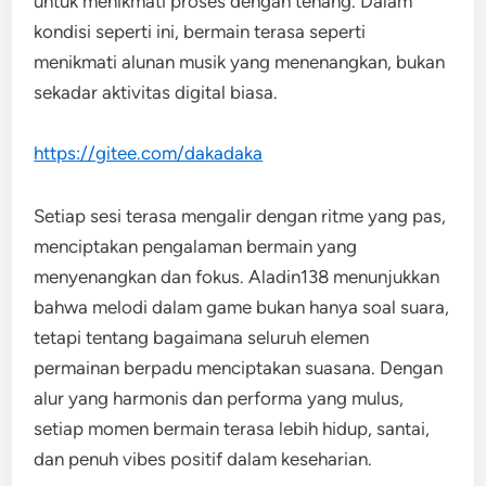
untuk menikmati proses dengan tenang. Dalam
kondisi seperti ini, bermain terasa seperti
menikmati alunan musik yang menenangkan, bukan
sekadar aktivitas digital biasa.
https://gitee.com/dakadaka
Setiap sesi terasa mengalir dengan ritme yang pas,
menciptakan pengalaman bermain yang
menyenangkan dan fokus. Aladin138 menunjukkan
bahwa melodi dalam game bukan hanya soal suara,
tetapi tentang bagaimana seluruh elemen
permainan berpadu menciptakan suasana. Dengan
alur yang harmonis dan performa yang mulus,
setiap momen bermain terasa lebih hidup, santai,
dan penuh vibes positif dalam keseharian.