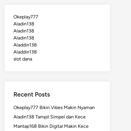
Okeplay777
Aladin138
Aladin138
Aladin138
Aladdin138
Aladdin138
slot dana
Recent Posts
Okeplay777 Bikin Vibes Makin Nyaman
Aladin138 Tampil Simpel dan Kece
Mantap168 Bikin Digital Makin Kece