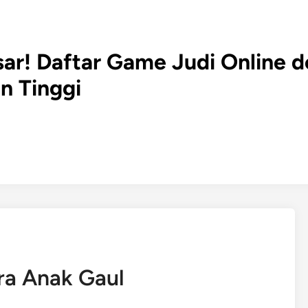
ar! Daftar Game Judi Online 
 Tinggi
a Anak Gaul