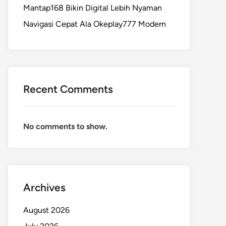
Mantap168 Bikin Digital Lebih Nyaman
Navigasi Cepat Ala Okeplay777 Modern
Recent Comments
No comments to show.
Archives
August 2026