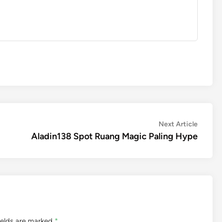
Next
Next Article
article:
Aladin138 Spot Ruang Magic Paling Hype
ields are marked
*