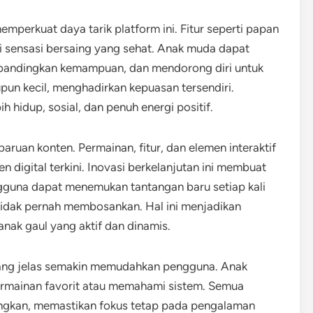
emperkuat daya tarik platform ini. Fitur seperti papan
i sensasi bersaing yang sehat. Anak muda dapat
mbandingkan kemampuan, dan mendorong diri untuk
pun kecil, menghadirkan kepuasan tersendiri.
 hidup, sosial, dan penuh energi positif.
uan konten. Permainan, fitur, dan elemen interaktif
en digital terkini. Inovasi berkelanjutan ini membuat
ngguna dapat menemukan tantangan baru setiap kali
idak pernah membosankan. Hal ini menjadikan
anak gaul yang aktif dan dinamis.
yang jelas semakin memudahkan pengguna. Anak
ermainan favorit atau memahami sistem. Semua
angkan, memastikan fokus tetap pada pengalaman