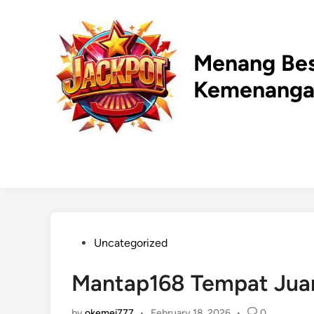
Skip
to
content
Menang Bes
Kemenangan
Posted
Uncategorized
in
Mantap168 Tempat Juar
by
okemei777
•
February 18, 2026
•
0