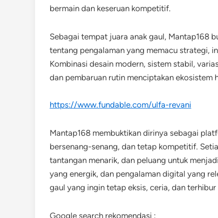
bermain dan keseruan kompetitif.
Sebagai tempat juara anak gaul, Mantap168 bu
tentang pengalaman yang memacu strategi, in
Kombinasi desain modern, sistem stabil, variasi
dan pembaruan rutin menciptakan ekosistem hi
https://www.fundable.com/ulfa-revani
Mantap168 membuktikan dirinya sebagai platf
bersenang-senang, dan tetap kompetitif. Set
tantangan menarik, dan peluang untuk menjadi
yang energik, dan pengalaman digital yang re
gaul yang ingin tetap eksis, ceria, dan terhibur
Google search rekomendasi :