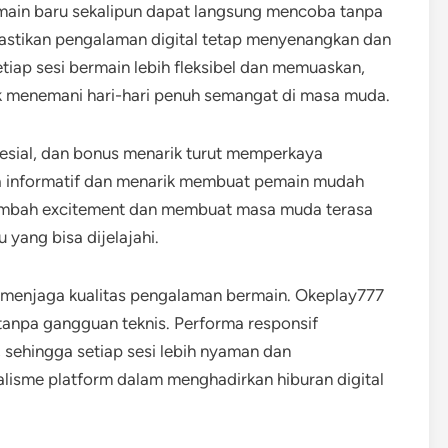
main baru sekalipun dapat langsung mencoba tanpa
stikan pengalaman digital tetap menyenangkan dan
iap sesi bermain lebih fleksibel dan memuaskan,
k menemani hari-hari penuh semangat di masa muda.
pesial, dan bonus menarik turut memperkaya
a informatif dan menarik membuat pemain mudah
nambah excitement dan membuat masa muda terasa
 yang bisa dijelajahi.
uk menjaga kualitas pengalaman bermain. Okeplay777
tanpa gangguan teknis. Performa responsif
sehingga setiap sesi lebih nyaman dan
lisme platform dalam menghadirkan hiburan digital