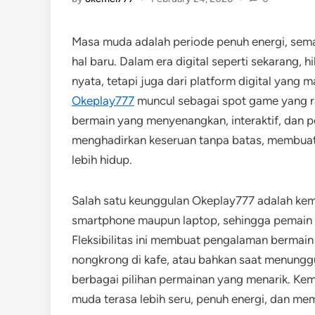
Masa muda adalah periode penuh energi, sema
hal baru. Dalam era digital seperti sekarang, h
nyata, tetapi juga dari platform digital yan
Okeplay777
muncul sebagai spot game yang 
bermain yang menyenangkan, interaktif, dan p
menghadirkan keseruan tanpa batas, membuat s
lebih hidup.
Salah satu keunggulan Okeplay777 adalah kemu
smartphone maupun laptop, sehingga pemain b
Fleksibilitas ini membuat pengalaman bermain 
nongkrong di kafe, atau bahkan saat menung
berbagai pilihan permainan yang menarik. Ke
muda terasa lebih seru, penuh energi, dan me