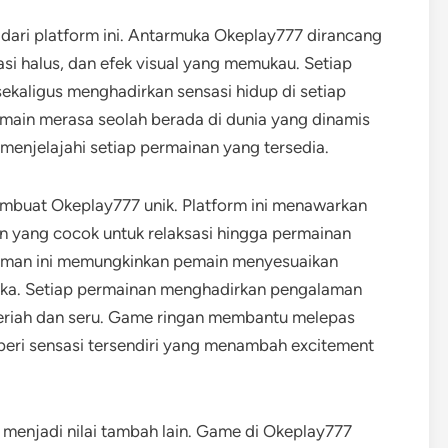
 dari platform ini. Antarmuka Okeplay777 dirancang
i halus, dan efek visual yang memukau. Setiap
ekaligus menghadirkan sensasi hidup di setiap
main merasa seolah berada di dunia yang dinamis
njelajahi setiap permainan yang tersedia.
embuat Okeplay777 unik. Platform ini menawarkan
an yang cocok untuk relaksasi hingga permainan
aman ini memungkinkan pemain menyesuaikan
ka. Setiap permainan menghadirkan pengalaman
eriah dan seru. Game ringan membantu melepas
ri sensasi tersendiri yang menambah excitement
njadi nilai tambah lain. Game di Okeplay777