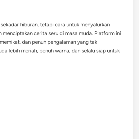
sekadar hiburan, tetapi cara untuk menyalurkan
n menciptakan cerita seru di masa muda. Platform ini
 memikat, dan penuh pengalaman yang tak
da lebih meriah, penuh warna, dan selalu siap untuk