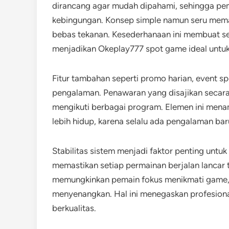
dirancang agar mudah dipahami, sehingga pe
kebingungan. Konsep simple namun seru mema
bebas tekanan. Kesederhanaan ini membuat set
menjadikan Okeplay777 spot game ideal untu
Fitur tambahan seperti promo harian, event s
pengalaman. Penawaran yang disajikan secar
mengikuti berbagai program. Elemen ini me
lebih hidup, karena selalu ada pengalaman baru
Stabilitas sistem menjadi faktor penting unt
memastikan setiap permainan berjalan lancar 
memungkinkan pemain fokus menikmati game, 
menyenangkan. Hal ini menegaskan profesiona
berkualitas.