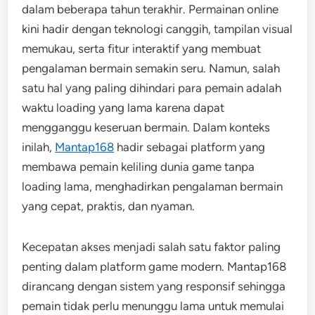
dalam beberapa tahun terakhir. Permainan online
kini hadir dengan teknologi canggih, tampilan visual
memukau, serta fitur interaktif yang membuat
pengalaman bermain semakin seru. Namun, salah
satu hal yang paling dihindari para pemain adalah
waktu loading yang lama karena dapat
mengganggu keseruan bermain. Dalam konteks
inilah,
Mantap168
hadir sebagai platform yang
membawa pemain keliling dunia game tanpa
loading lama, menghadirkan pengalaman bermain
yang cepat, praktis, dan nyaman.
Kecepatan akses menjadi salah satu faktor paling
penting dalam platform game modern. Mantap168
dirancang dengan sistem yang responsif sehingga
pemain tidak perlu menunggu lama untuk memulai