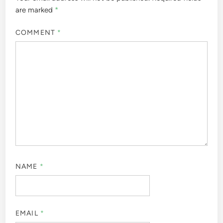
are marked
*
COMMENT
*
NAME
*
EMAIL
*