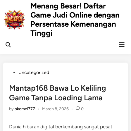
Skip
Menang Besar! Daftar
to
Game Judi Online dengan
content
Persentase Kemenangan
Tinggi
Mai
Open
Men
Search
Posted
Uncategorized
in
Mantap168 Bawa Lo Keliling
Game Tanpa Loading Lama
by
okemei777
•
March 8, 2026
•
0
Dunia hiburan digital berkembang sangat pesat