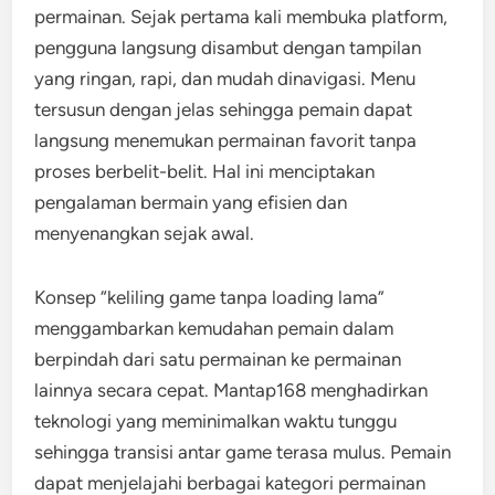
permainan. Sejak pertama kali membuka platform,
pengguna langsung disambut dengan tampilan
yang ringan, rapi, dan mudah dinavigasi. Menu
tersusun dengan jelas sehingga pemain dapat
langsung menemukan permainan favorit tanpa
proses berbelit-belit. Hal ini menciptakan
pengalaman bermain yang efisien dan
menyenangkan sejak awal.
Konsep “keliling game tanpa loading lama”
menggambarkan kemudahan pemain dalam
berpindah dari satu permainan ke permainan
lainnya secara cepat. Mantap168 menghadirkan
teknologi yang meminimalkan waktu tunggu
sehingga transisi antar game terasa mulus. Pemain
dapat menjelajahi berbagai kategori permainan